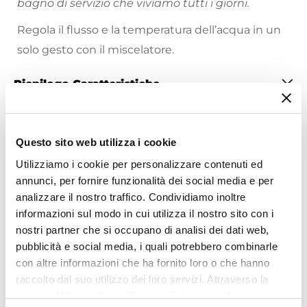
bagno di servizio che viviamo tutti i giorni.
Regola il flusso e la temperatura dell’acqua in un
solo gesto con il miscelatore.
Riepilogo Caratteristiche
Caratteristiche
Tipologia
Questo sito web utilizza i cookie
Miscelatore Bidet
Utilizziamo i cookie per personalizzare contenuti ed
Marca
annunci, per fornire funzionalità dei social media e per
Paffoni
analizzare il nostro traffico. Condividiamo inoltre
Ti suggeriamo anche
Serie
informazioni sul modo in cui utilizza il nostro sito con i
Stick
nostri partner che si occupano di analisi dei dati web,
pubblicità e social media, i quali potrebbero combinarle
Colore
con altre informazioni che ha fornito loro o che hanno
Cromo
raccolto dal suo utilizzo dei loro servizi. Attraverso la
Azionamento
sezione "Mostra dettagli" è possibile gestire le proprie
Leva monocomando