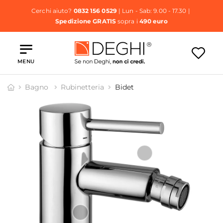
Cerchi aiuto?
0832 156 0529
| Lun - Sab: 9.00 - 17.30 |
Spedizione GRATIS
sopra i
490 euro
MENU
Bagno
Rubinetteria
Bidet