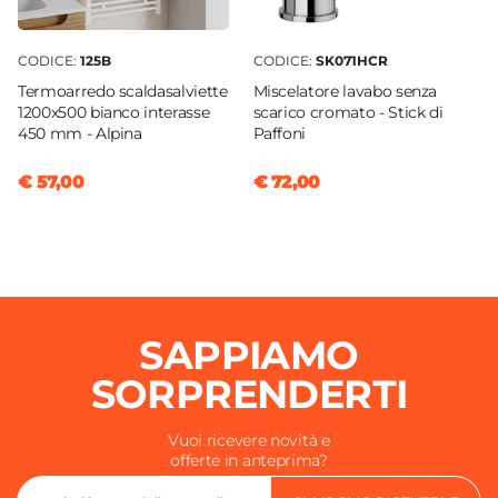
Piletta
Non inclusa
CODICE:
125B
CODICE:
SK071HCR
Portata Massima L/min
Termoarredo scaldasalviette
Miscelatore lavabo senza
17,3 L/min
1200x500 bianco interasse
scarico cromato - Stick di
Tipo Cartuccia
450 mm - Alpina
Paffoni
Ceramica
€ 57,00
€ 72,00
SAPPIAMO
SORPRENDERTI
Vuoi ricevere novità e
offerte in anteprima?