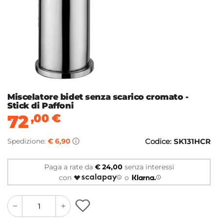
Miscelatore bidet senza scarico cromato -
Stick di Paffoni
72
,00
€
Spedizione:
€ 6,90
Codice:
SK131HCR
Paga a rate da
€ 24,00
senza interessi
con
o
quantity
quantity
plus
minus
button
button