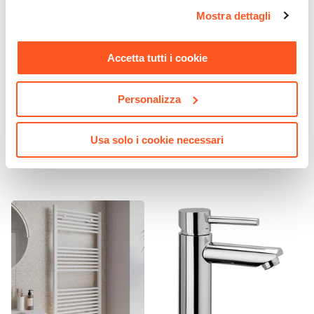
opzioni e modificare le preferenze espresse in qualsiasi
Altezza
Mostra dettagli
momento. Per maggiori informazioni si invita a leggere la
15,7 cm
nostra
Cookie Policy
.
Sezione Base
Accetta tutti i cookie
Ø 5,2 cm
CODICE:
SUN-PI4
CODICE:
SUN-PI2
Attacchi
Personalizza
Piantana portarotolo e
Piantana portasciugamani
G3/8"
portascopino vetro bianco e
in vetro bianco e acciaio
Lunghezza Canna
acciaio cromo - Sunrise
cromo - Sunrise
Usa solo i cookie necessari
12 cm
€ 26,00
€ 24,00
Materiale
Ottone
Scarico
Per piletta Click-Clack
Installazione
Monoforo
Flessibili Di Collegamento
Inclusi