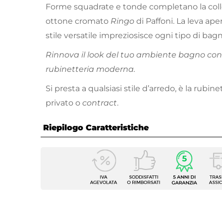
Forme squadrate e tonde completano la colle
ottone cromato
Ringo
di Paffoni. La leva aper
stile versatile impreziosisce ogni tipo di bagn
Rinnova il look del tuo ambiente bagno con 
rubinetteria moderna.
Si presta a qualsiasi stile d’arredo, è la rubin
privato o
contract
.
Riepilogo Caratteristiche
Caratteristiche
Tipologia
Miscel
Marca
Paffon
Serie
Ringo
Colore
Cromo