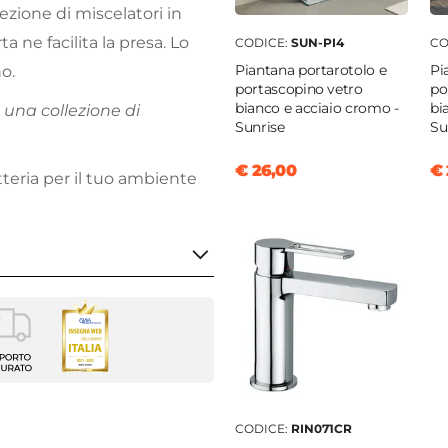
zione di miscelatori in
ta ne facilita la presa. Lo
CODICE:
SUN-PI4
CO
Piantana portarotolo e
Pi
o.
portascopino vetro
po
bianco e acciaio cromo -
bi
una collezione di
Sunrise
Su
€ 26,00
€ 
etteria per il tuo ambiente
atore Bidet
i
CODICE:
RIN071CR