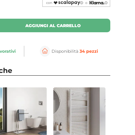
con
o
AGGIUNGI AL CARRELLO
vorativi
Disponibilità
34 pezzi
nche
⚲
per ingrandire
Cli