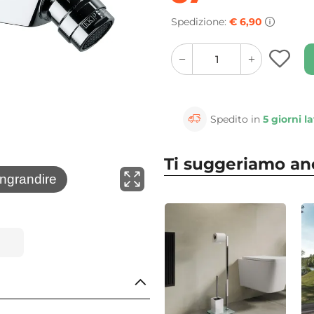
Spedizione:
€ 6,90
quantity
quantity
plus
minus
button
button
Spedito in
5 giorni la
Ti suggeriamo a
⚲
ingrandire
Clicca 