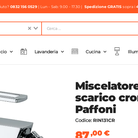
aiuto?
0832 156 0529
| Lun - Sab: 9.00 - 17.30 |
Spedizione GRATIS
sopra i
icio
Lavanderia
Cucina
Illu
Miscelator
scarico cro
Paffoni
Codice:
RIN131CR
87
,00
€