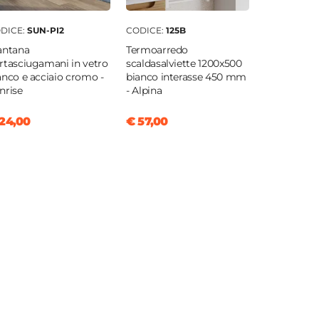
DICE:
SUN-PI2
CODICE:
125B
antana
Termoarredo
rtasciugamani in vetro
scaldasalviette 1200x500
anco e acciaio cromo -
bianco interasse 450 mm
nrise
- Alpina
24,00
€ 57,00