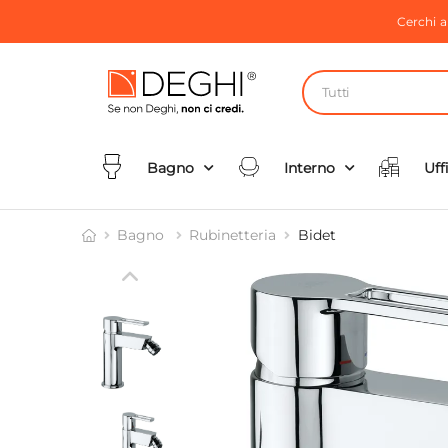
Cerchi 
Tutti
Bagno
Interno
Uff
Bagno
Rubinetteria
Bidet