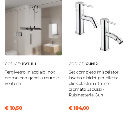
CODICE:
PVT-BI1
CODICE:
GUN12
Tergivetro in acciaio inox
Set completo miscelatori
cromo con ganci a muro e
lavabo e bidet per piletta
ventosa
click clack in ottone
cromato Jacuzzi -
Rubinetteria Gun
€ 10,50
€ 104,00