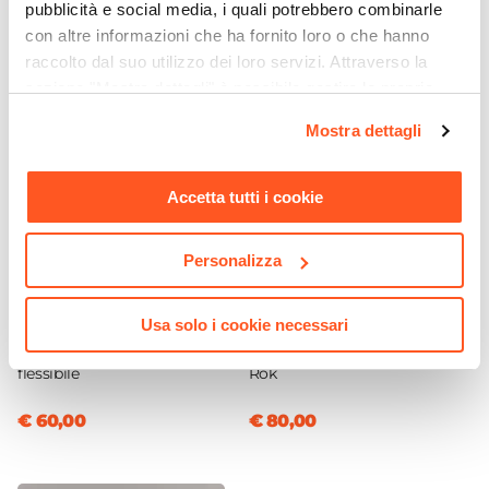
pubblicità e social media, i quali potrebbero combinarle
Flag
con altre informazioni che ha fornito loro o che hanno
Colore
raccolto dal suo utilizzo dei loro servizi. Attraverso la
Cromo
sezione "Mostra dettagli" è possibile gestire le proprie
opzioni e modificare le preferenze espresse in qualsiasi
Installazione
Mostra dettagli
momento. Per maggiori informazioni si invita a leggere la
A muro
|
Incasso
nostra
Cookie Policy
.
Azionamento
Accetta tutti i cookie
Leva monocomando
Attacchi
Personalizza
1/2"G
CODICE:
FLWDC
CODICE:
RK97CH
Materiale
Set incasso doccia
Piatto doccia 90x70 cm
Ottone
Usa solo i cookie necessari
completo a muro soffione +
ultraslim riducibile
Materiale Piastra
braccio + doccino e tubo
cappuccino effetto pietra -
flessibile
Rok
Ottone
Tipo Cartuccia
€ 60,00
€ 80,00
Ceramica