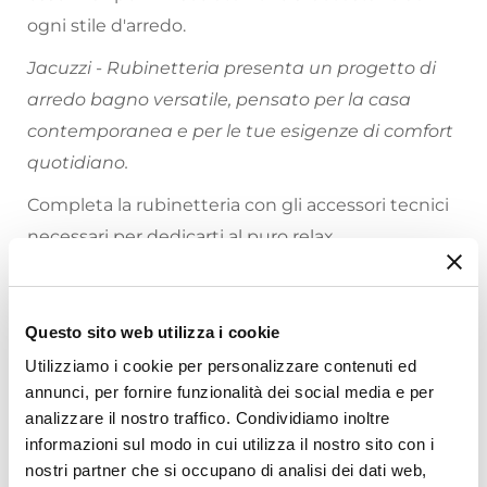
ogni stile d'arredo.
Jacuzzi - Rubinetteria presenta un progetto di
arredo bagno versatile, pensato per la casa
contemporanea e per le tue esigenze di comfort
quotidiano.
Completa la rubinetteria con gli accessori tecnici
necessari per dedicarti al puro relax.
Riepilogo Caratteristiche
Questo sito web utilizza i cookie
Caratteristiche
Utilizziamo i cookie per personalizzare contenuti ed
Tipologia
annunci, per fornire funzionalità dei social media e per
Incasso Doccia
analizzare il nostro traffico. Condividiamo inoltre
Marca
informazioni sul modo in cui utilizza il nostro sito con i
Jacuzzi - Rubinetteria
Ti suggeriamo anche
nostri partner che si occupano di analisi dei dati web,
Serie