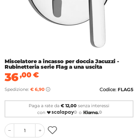
Miscelatore a incasso per doccia Jacuzzi -
Rubinetteria serie Flag a una uscita
36
,00
€
Spedizione:
€ 6,90
Codice:
FLAG5
Paga a rate da
€ 12,00
senza interessi
con
o
quantity
quantity
plus
minus
button
button