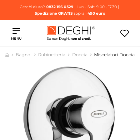
Cerchi aiuto?
0832 156 0529
| Lun - Sab: 9.00 - 17.30 |
Spedizione GRATIS
sopra i
490 euro
MENU
Bagno
Rubinetteria
Doccia
Miscelatori Doccia