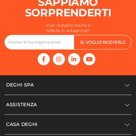
SAPPIAMO
SORPRENDERTI
Vuoi ricevere novità e
offerte in anteprima?
SI, VOGLIO RICEVERLE
DEGHI SPA
Accedi/Registrati
ASSISTENZA
Noi siamo Deghi
Politica dei prezzi
Supporto
CASA DEGHI
Lavora con noi
Paga a rate