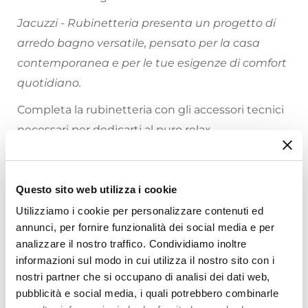
Jacuzzi - Rubinetteria presenta un progetto di
arredo bagno versatile, pensato per la casa
contemporanea e per le tue esigenze di comfort
quotidiano.
Completa la rubinetteria con gli accessori tecnici
necessari per dedicarti al puro relax.
Riepilogo Caratteristiche
Questo sito web utilizza i cookie
Caratteristiche
Utilizziamo i cookie per personalizzare contenuti ed
Tipologia
annunci, per fornire funzionalità dei social media e per
Incasso Doccia
analizzare il nostro traffico. Condividiamo inoltre
Marca
informazioni sul modo in cui utilizza il nostro sito con i
Jacuzzi - Rubinetteria
nostri partner che si occupano di analisi dei dati web,
Ti suggeriamo anche
Serie
pubblicità e social media, i quali potrebbero combinarle