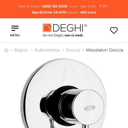
Cerchi aiuto?
0832 156 0529
| Lun - Sab: 9.00 - 17.30 |
Spedizione GRATIS
sopra i
490 euro
MENU
Bagno
Rubinetteria
Doccia
Miscelatori Doccia