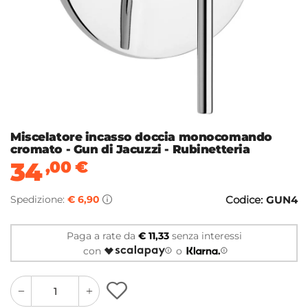
Miscelatore incasso doccia monocomando
cromato - Gun di Jacuzzi - Rubinetteria
34
,00
€
Spedizione:
€ 6,90
Codice:
GUN4
Paga a rate da
€ 11,33
senza interessi
con
o
quantity
quantity
plus
minus
button
button