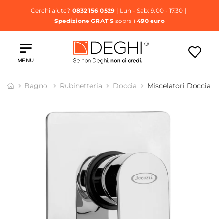
Cerchi aiuto?
0832 156 0529
| Lun - Sab: 9.00 - 17.30 |
Spedizione GRATIS
sopra i
490 euro
MENU
Bagno
Rubinetteria
Doccia
Miscelatori Doccia