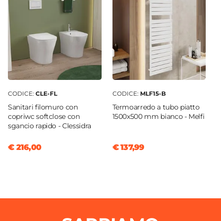
Tipo Cartuccia
Ceramica
CODICE:
CLE-FL
CODICE:
MLF15-B
Sanitari filomuro con
Termoarredo a tubo piatto
copriwc softclose con
1500x500 mm bianco - Melfi
sgancio rapido - Clessidra
€ 216,00
€ 137,99