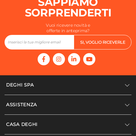
SAPPIAMO
SORPRENDERTI
Vuoi ricevere novità e
offerte in anteprima?
SI, VOGLIO RICEVERLE
DEGHI SPA
Accedi/Registrati
ASSISTENZA
Noi siamo Deghi
Politica dei prezzi
Supporto
CASA DEGHI
Lavora con noi
Paga a rate