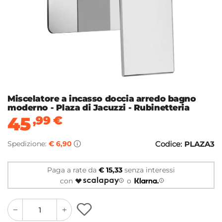
Miscelatore a incasso doccia arredo bagno
moderno - Plaza di Jacuzzi - Rubinetteria
45
,99
€
Spedizione:
€ 6,90
Codice:
PLAZA3
Paga a rate da
€ 15,33
senza interessi
con
o
quantity
quantity
plus
minus
button
button