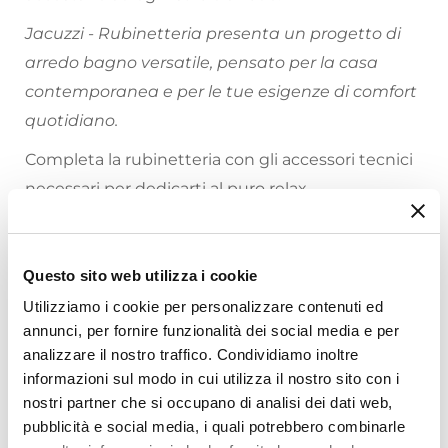
Jacuzzi - Rubinetteria presenta un progetto di
arredo bagno versatile, pensato per la casa
contemporanea e per le tue esigenze di comfort
quotidiano.
Completa la rubinetteria con gli accessori tecnici
necessari per dedicarti al puro relax.
Riepilogo Caratteristiche
Questo sito web utilizza i cookie
Caratteristiche
Utilizziamo i cookie per personalizzare contenuti ed
Tipologia
annunci, per fornire funzionalità dei social media e per
Incasso Doccia
analizzare il nostro traffico. Condividiamo inoltre
Marca
informazioni sul modo in cui utilizza il nostro sito con i
Jacuzzi - Rubinetteria
nostri partner che si occupano di analisi dei dati web,
Ti suggeriamo anche
Serie
pubblicità e social media, i quali potrebbero combinarle