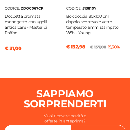
CODICE:
ZDOC067CR
CODICE:
513810Y
Doccetta cromata
Box doccia 80x100 cm
monogetto con ugelli
doppio scorrevole vetro
anticalcare - Master di
temperato 6mm stampato
Paffoni
185h - Young
€ 132,98
€ 157,00
15,30%
€ 31,00
SAPPIAMO
SORPRENDERTI
Vuoi ricevere novità e
offerte in anteprima?