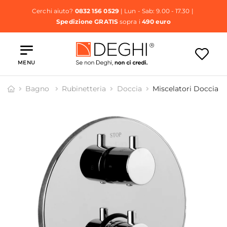
Cerchi aiuto?
0832 156 0529
| Lun - Sab: 9.00 - 17.30 |
Spedizione GRATIS
sopra i
490 euro
MENU
Bagno
Rubinetteria
Doccia
Miscelatori Doccia