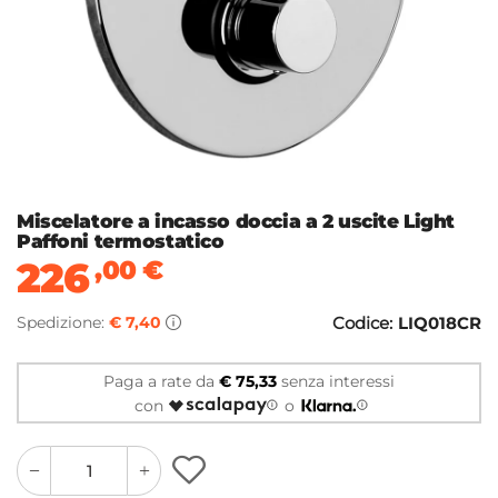
Miscelatore a incasso doccia a 2 uscite Light
Paffoni termostatico
226
,00
€
Spedizione:
€ 7,40
Codice:
LIQ018CR
Paga a rate da
€ 75,33
senza interessi
con
o
quantity
quantity
plus
minus
button
button