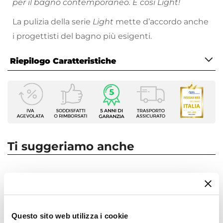
per il bagno contemporaneo. É così Light!
La pulizia della serie
Light
mette d’accordo anche
i progettisti del bagno più esigenti.
Riepilogo Caratteristiche
Caratteristiche
Tipologia
Incasso Doccia
Marca
Paffoni
Ti suggeriamo anche
Serie
Light
Colore
Cromo
Installazione
Questo sito web utilizza i cookie
A muro
|
Incasso