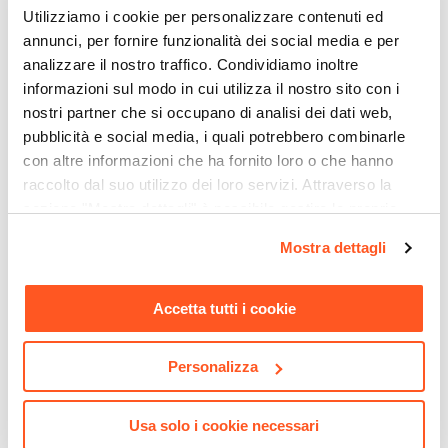
Utilizziamo i cookie per personalizzare contenuti ed
Deviatore
annunci, per fornire funzionalità dei social media e per
2 Vie
analizzare il nostro traffico. Condividiamo inoltre
Azionamento
informazioni sul modo in cui utilizza il nostro sito con i
Manopola singola
nostri partner che si occupano di analisi dei dati web,
CODICE:
ZSOF063CR350
CODICE:
CHROME28
Attacchi
pubblicità e social media, i quali potrebbero combinarle
Braccio doccia quadro 35
Braccio doccia curvo 30 cm
1/2"G
con altre informazioni che ha fornito loro o che hanno
cm cromato - Paffoni
per soffione doccia in
Dimensione Piastra
ottone cromato e attacco
raccolto dal suo utilizzo dei loro servizi. Attraverso la
universale
sezione "Mostra dettagli" è possibile gestire le proprie
Ø 20 cm
opzioni e modificare le preferenze espresse in qualsiasi
Materiale
€ 70,00
€ 13,99
Mostra dettagli
momento. Per maggiori informazioni si invita a leggere la
Ottone
nostra
Cookie Policy
.
Materiale Piastra
Accetta tutti i cookie
Ottone
Corpo Incasso
Personalizza
Incluso
Tipo Cartuccia
Usa solo i cookie necessari
Ceramica