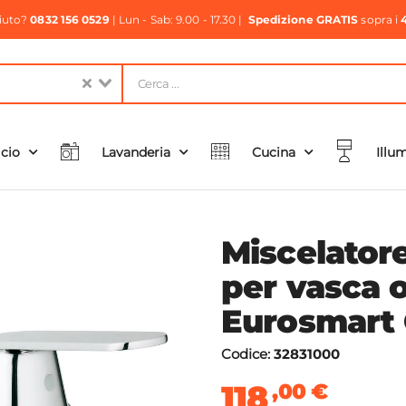
aiuto?
0832 156 0529
| Lun - Sab: 9.00 - 17.30 |
Spedizione GRATIS
sopra i
icio
Lavanderia
Cucina
Illu
Miscelator
per vasca 
Eurosmart
Codice:
32831000
118
,00
€