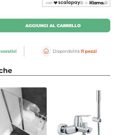
con
o
AGGIUNGI AL CARRELLO
avorativi
Disponibilità
11 pezzi
nche
⚲
per ingrandire
Cli