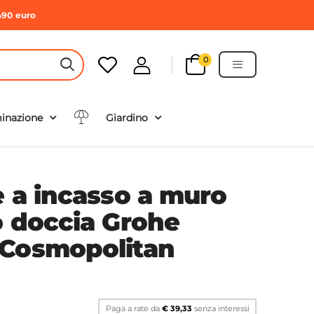
490 euro
0
HEADER SEARCH BUTTON
minazione
Giardino
e a incasso a muro
o doccia Grohe
 Cosmopolitan
Paga a rate da
€ 39,33
senza interessi