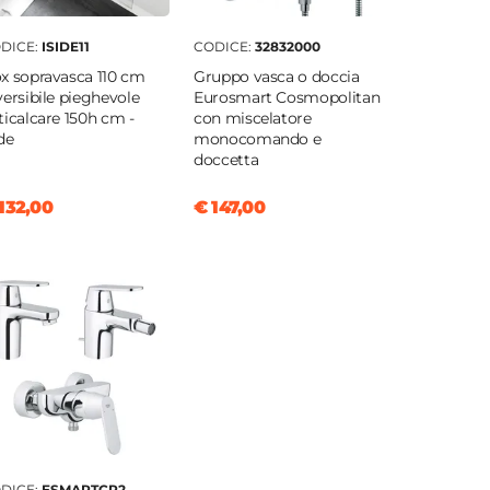
DICE:
ISIDE11
CODICE:
32832000
x sopravasca 110 cm
Gruppo vasca o doccia
versibile pieghevole
Eurosmart Cosmopolitan
ticalcare 150h cm -
con miscelatore
ide
monocomando e
doccetta
132,00
€ 147,00
DICE:
ESMARTCP2