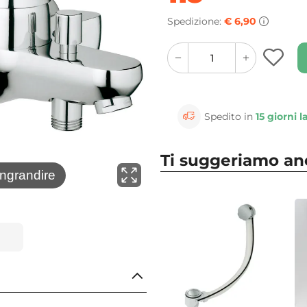
Spedizione:
€ 6,90
quantity
quantity
plus
minus
button
button
Spedito in
15 giorni l
Ti suggeriamo a
⚲
ingrandire
Clicca 