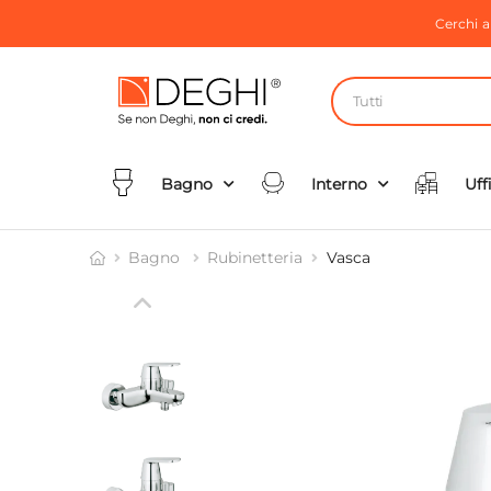
Cerchi 
Tutti
Bagno
Interno
Uff
Bagno
Rubinetteria
Vasca