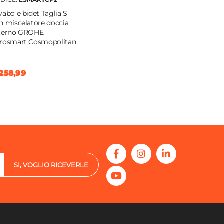
vabo e bidet Taglia S
n miscelatore doccia
terno GROHE
rosmart Cosmopolitan
258,99
SI, VOGLIO RICEVERLE