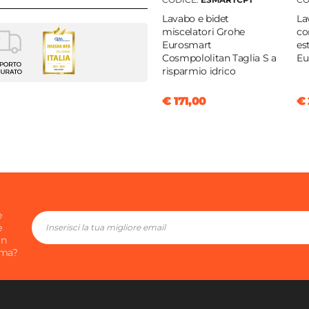
Lavabo e bidet
La
miscelatori Grohe
co
Eurosmart
es
o Vasca
Cosmpololitan Taglia S a
Eu
risparmio idrico
mart Cosmopolitan
€ 171,00
€ 
na
|
A muro
e
ta
e
e
monocomando
in
ima?
m
m