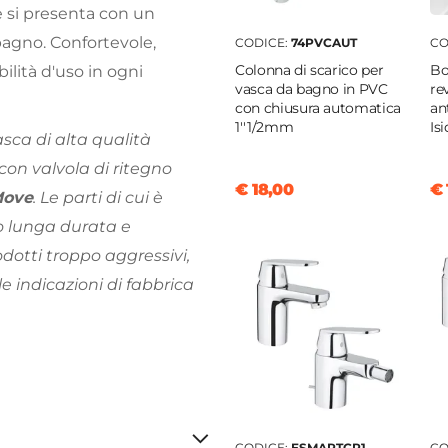
 si presenta con un
 bagno. Confortevole,
CODICE:
74PVCAUT
CO
Colonna di scarico per
Bo
ilità d'uso in ogni
vasca da bagno in PVC
re
con chiusura automatica
an
1''1/2mm
Is
sca di alta qualità
 con valvola di ritegno
€ 18,00
€ 
Move
. Le parti di cui è
o lunga durata e
dotti troppo aggressivi,
le indicazioni di fabbrica
CODICE:
ESMARTCP1
CO