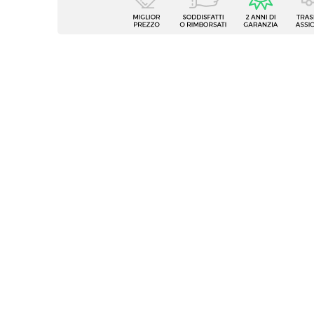
Tipologia
Pensil
Serie
Clary
Larghezza
138 c
Profondità
20,6 c
Altezza
19 cm
Colore
Mercu
Materiale Struttura
Legno 
Numero Vani
4 vani
Portata Massima Ripiano
10 kg
Caratteristiche
Revers
Assemblato
No