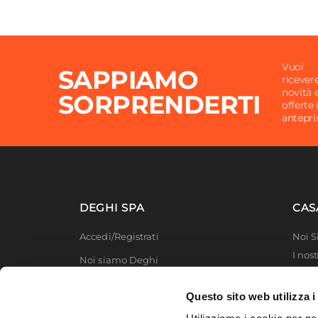
Vuoi
SAPPIAMO
ricever
novità 
SORPRENDERTI
offerte 
antepr
DEGHI SPA
CAS
Accedi/Registrati
Noi 
I nost
Noi siamo Deghi
Deghi
Politica dei prezzi
MFT -
Questo sito web utilizza i
Lavora con noi
Partn