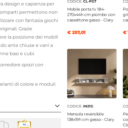
CODICE:
CL-PGT
CO
tra design e capienza per
Mobile porta tv 184-
Po
i scomparti permettono non
270x44h cm piombo con
gr
cassettone gesso - Clary
ca
lizzare con fantasia giochi
riginali. Grazie
€ 257,01
€ 
ere la posizione dei mobili
ndo ante chiuse e vani a
onne basi e cubi.
r arredare spazi con
arianti di colore e moduli
CODICE:
IN21G
CO
Mensola reversibile
Pe
138x19h cm gesso - Clary
co
Cl