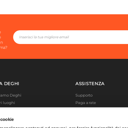
e
e
in
ima?
A DEGHI
ASSISTENZA
Siamo Deghi
Supporto
ri luoghi
Paga a rate
 4 Planet
Località disagiate
 La produzione
Agevolazioni fiscali
 cookie
er di successo
Termini e condizioni