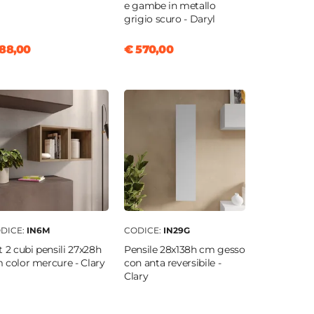
e gambe in metallo
grigio scuro - Daryl
88,00
€ 570,00
DICE:
IN6M
CODICE:
IN29G
t 2 cubi pensili 27x28h
Pensile 28x138h cm gesso
 color mercure - Clary
con anta reversibile -
Clary