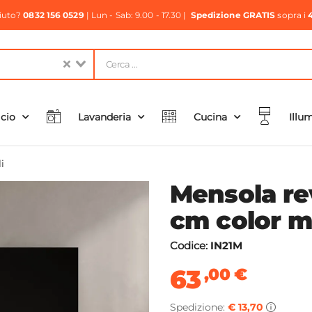
aiuto?
0832 156 0529
| Lun - Sab: 9.00 - 17.30 |
Spedizione GRATIS
sopra i
icio
Lavanderia
Cucina
Illu
i
Mensola re
cm color m
Codice:
IN21M
63
,00
€
Spedizione:
€ 13,70