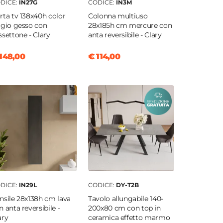
DICE:
IN27G
CODICE:
IN3M
rta tv 138x40h color
Colonna multiuso
igio gesso con
28x185h cm mercure con
ssettone - Clary
anta reversibile - Clary
148,00
€ 114,00
DICE:
IN29L
CODICE:
DY-T2B
nsile 28x138h cm lava
Tavolo allungabile 140-
n anta reversibile -
200x80 cm con top in
ary
ceramica effetto marmo