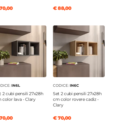
70,00
€ 88,00
DICE:
IN6L
CODICE:
IN6C
t 2 cubi pensili 27x28h
Set 2 cubi pensili 27x28h
 color lava - Clary
cm color rovere cadiz -
Clary
70,00
€ 70,00