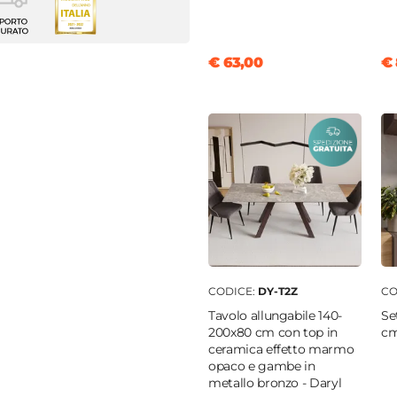
e
m
€ 63,00
€ 
m
re
nobilitato
ibile
CODICE:
DY-T2Z
CO
Tavolo allungabile 140-
Se
200x80 cm con top in
cm
ceramica effetto marmo
opaco e gambe in
metallo bronzo - Daryl