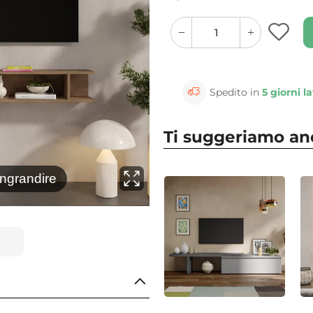
quantity
quantity
plus
minus
button
button
Spedito in
5 giorni la
Ti suggeriamo a
⚲
ingrandire
Clicca 