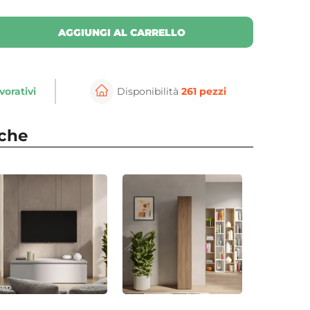
AGGIUNGI AL CARRELLO
vorativi
Disponibilità
261 pezzi
nche
⚲
per ingrandire
Cli