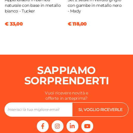
naturale con base in metallo
con gambe in metallo nero
bianco - Tucker
- Mady
€ 33,00
€ 118,00
SAPPIAMO
SORPRENDERTI
Vuoi ricevere novità e
offerte in anteprima?
SI, VOGLIO RICEVERLE