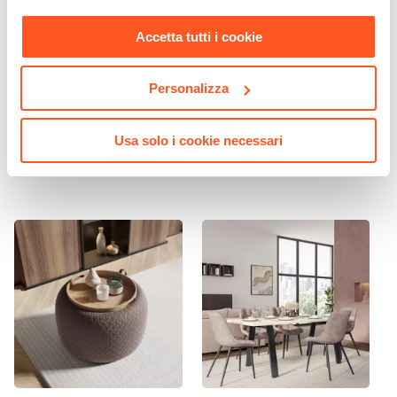
nostra
Cookie Policy
.
Accetta tutti i cookie
CODICE:
BT-CSW
CODICE:
NIL-N
Personalizza
Consolle sospesa 135x25h
Appendiabiti in metallo
cm bianco opaco con 2 ante
nero - Nils
e specchio - Betka
Usa solo i cookie necessari
€ 116,00
€ 38,00