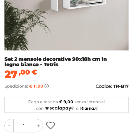
Set 2 mensole decorative 90x18h cm in
legno bianco - Tetris
27
,00
€
Spedizione:
€ 11,90
Codice:
TR-B17
Paga a rate da
€ 9,00
senza interessi
con
o
quantity
quantity
plus
minus
button
button