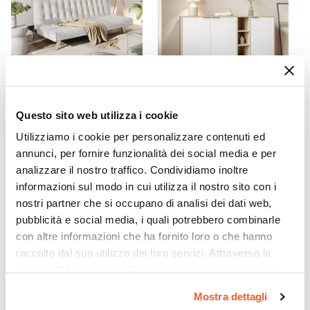
17,5 cm
Colore
Bianco
Materiale Struttura
Fibra di legno
CODICE:
ZCR-B
CODICE:
DT-MBR
Numero Elementi
Questo sito web utilizza i cookie
Divano letto 3 posti con
Madia 142x83h cm in legno
2 elementi
schienale reclinabile in
rovere e bianco con 3 ante e
Utilizziamo i cookie per personalizzare contenuti ed
similpelle bianco - Zachary
vani a giorno - Demat
annunci, per fornire funzionalità dei social media e per
analizzare il nostro traffico. Condividiamo inoltre
€ 159,00
€ 151,00
informazioni sul modo in cui utilizza il nostro sito con i
nostri partner che si occupano di analisi dei dati web,
pubblicità e social media, i quali potrebbero combinarle
con altre informazioni che ha fornito loro o che hanno
raccolto dal suo utilizzo dei loro servizi. Attraverso la
sezione "Mostra dettagli" è possibile gestire le proprie
opzioni e modificare le preferenze espresse in qualsiasi
Mostra dettagli
momento. Per maggiori informazioni si invita a leggere la