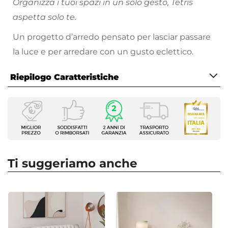
Organizza i tuoi spazi in un solo gesto, Tetris
aspetta solo te.
Un progetto d’arredo pensato per lasciar passare
la luce e per arredare con un gusto eclettico.
Riepilogo Caratteristiche
Caratteristiche
Tipologia
Mensola
Serie
Tetris
Ti suggeriamo anche
Larghezza
90 cm
Profondità
17,5 cm
Altezza