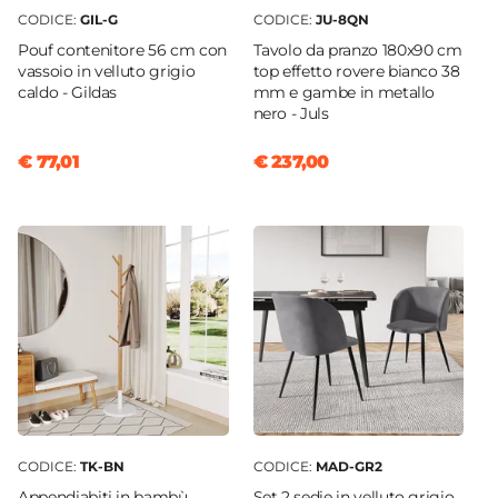
CODICE:
GIL-G
CODICE:
JU-8QN
Pouf contenitore 56 cm con
Tavolo da pranzo 180x90 cm
vassoio in velluto grigio
top effetto rovere bianco 38
caldo - Gildas
mm e gambe in metallo
nero - Juls
€ 77,01
€ 237,00
CODICE:
TK-BN
CODICE:
MAD-GR2
Appendiabiti in bambù
Set 2 sedie in velluto grigio