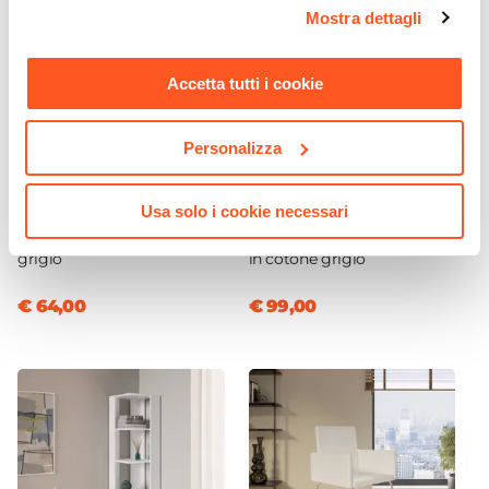
opzioni e modificare le preferenze espresse in qualsiasi
Mostra dettagli
momento. Per maggiori informazioni si invita a leggere la
nostra
Cookie Policy
.
Accetta tutti i cookie
Personalizza
CODICE:
MR-15G
CODICE:
TP-35R
Usa solo i cookie necessari
Piantana 155h cm in metallo
Tappeto 350x250 cm a righe
grigio
in cotone grigio
€ 64,00
€ 99,00