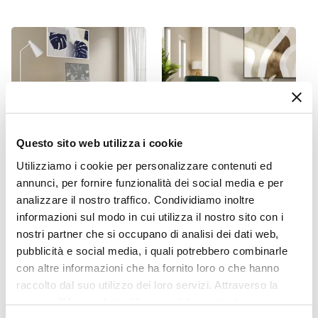
70 cm
Profondità
22 cm
Altezza
70 cm
Colore
Bianco
Questo sito web utilizza i cookie
Materiale Struttura
Utilizziamo i cookie per personalizzare contenuti ed
Fibra di legno
CODICE:
KAN-B13
CODICE:
ELE-P4V
annunci, per fornire funzionalità dei social media e per
Numero Vani
analizzare il nostro traffico. Condividiamo inoltre
Scrivania 140x60 cm con
Poltrona in velluto verde
4 vani
top e ripiani laterali obliqui
con gambe in legno -
informazioni sul modo in cui utilizza il nostro sito con i
in legno bianco - Kantiko
Elenor
nostri partner che si occupano di analisi dei dati web,
pubblicità e social media, i quali potrebbero combinarle
€ 99,00
€ 99,00
con altre informazioni che ha fornito loro o che hanno
raccolto dal suo utilizzo dei loro servizi. Attraverso la
sezione "Mostra dettagli" è possibile gestire le proprie