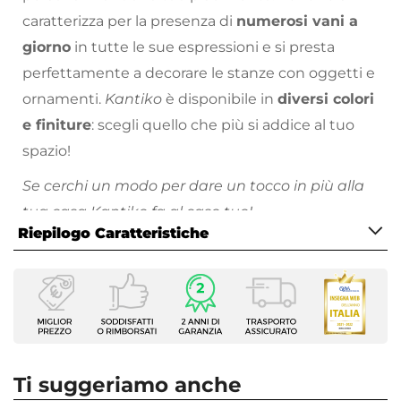
caratterizza per la presenza di
numerosi vani a
giorno
in tutte le sue espressioni e si presta
perfettamente a decorare le stanze con oggetti e
ornamenti.
Kantiko
è disponibile in
diversi colori
e finiture
: scegli quello che più si addice al tuo
spazio!
Se cerchi un modo per dare un tocco in più alla
tua casa Kantiko fa al caso tuo!
Riepilogo Caratteristiche
Scopri la collezione di complementi d’arredo con
cui completare il tuo soggiorno sul nostro
vasto
Caratteristiche
catalogo online
: troverai proposte per tutte le
Tipologia
necessità, stili di arredamento e prezzo!
Mensola
Serie
Kantiko
Ti suggeriamo anche
Larghezza