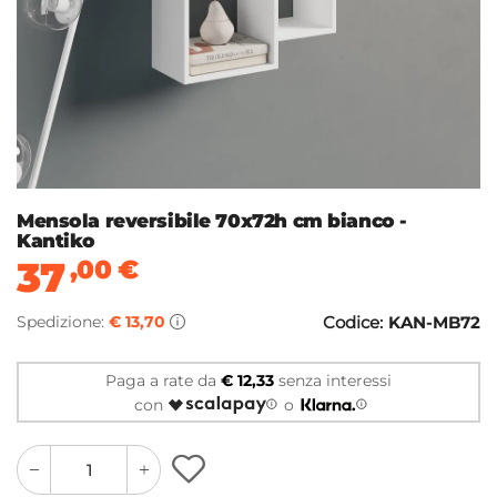
Mensola reversibile 70x72h cm bianco -
Kantiko
37
,00
€
Spedizione:
€ 13,70
Codice:
KAN-MB72
Paga a rate da
€ 12,33
senza interessi
con
o
quantity
quantity
plus
minus
button
button