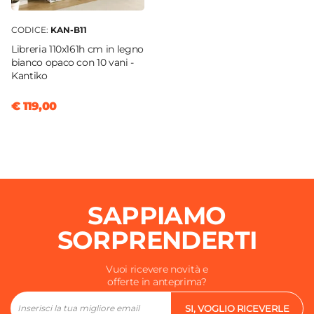
CODICE:
KAN-B11
Libreria 110x161h cm in legno
bianco opaco con 10 vani -
Kantiko
€ 119,00
SAPPIAMO
SORPRENDERTI
Vuoi ricevere novità e
offerte in anteprima?
SI, VOGLIO RICEVERLE