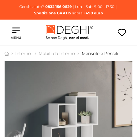
Cerchi aiuto?
0832 156 0529
| Lun - Sab: 9.00 - 17.30 |
Spedizione GRATIS
sopra i
490 euro
MENU
Interno
Mobili da Interno
Mensole e Pensili