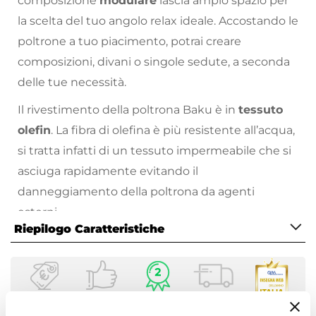
composizione
modulare
lascia ampio spazio per
la scelta del tuo angolo relax ideale. Accostando le
poltrone a tuo piacimento, potrai creare
composizioni, divani o singole sedute, a seconda
delle tue necessità.
Il rivestimento della poltrona Baku è in
tessuto
olefin
. La fibra di olefina è più resistente all’acqua,
si tratta infatti di un tessuto impermeabile che si
asciuga rapidamente evitando il
danneggiamento della poltrona da agenti
esterni.
Riepilogo Caratteristiche
I moduli possono essere fissati tra loro tramite
fibbie collocate al di sotto della struttura (non
Caratteristiche
visibili). L'imbottitura di Baku arriva sottovuoto: è
Tipologia
sufficiente inserirla nella fodera per ottenere il
Pouf