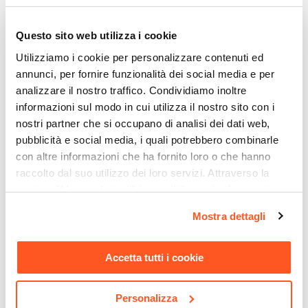
divano completo! Si consiglia di attendere 24-48
Per Ambienti
Esterni
|
Interni
h prima dell’utilizzo per garantire alla schiuma di
Ti suggeriamo anche
Questo sito web utilizza i cookie
Forma Base
modellarsi alla perfezione.
Utilizziamo i cookie per personalizzare contenuti ed
Quadrata
annunci, per fornire funzionalità dei social media e per
Dimensioni
analizzare il nostro traffico. Condividiamo inoltre
90 x 90 cm
informazioni sul modo in cui utilizza il nostro sito con i
Altezza
nostri partner che si occupano di analisi dei dati web,
30 cm
pubblicità e social media, i quali potrebbero combinarle
Materiale Seduta
con altre informazioni che ha fornito loro o che hanno
Tessuto Olefin
raccolto dal suo utilizzo dei loro servizi. Attraverso la
sezione "Mostra dettagli" è possibile gestire le proprie
Colore Seduta
opzioni e modificare le preferenze espresse in qualsiasi
Terracotta
Mostra dettagli
CODICE:
PAC-43
CODICE:
PA-T2A
momento. Per maggiori informazioni si invita a leggere la
Materiale Gambe
Tavolino 100x50 cm in legno
Tavolino 45x45 cm in legno
nostra
Cookie Policy
.
Tessuto Olefin
di acacia - Paja
di acacia - Paja
Accetta tutti i cookie
Colore Gambe
€ 66,00
€ 37,00
Terracotta
Personalizza
Caratteristiche