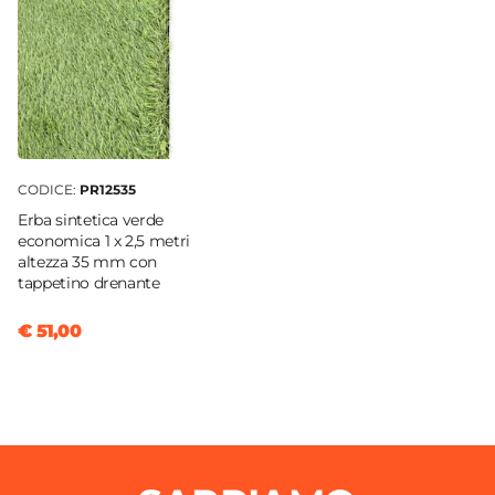
CODICE:
PR12535
Erba sintetica verde
economica 1 x 2,5 metri
altezza 35 mm con
tappetino drenante
€ 51,00