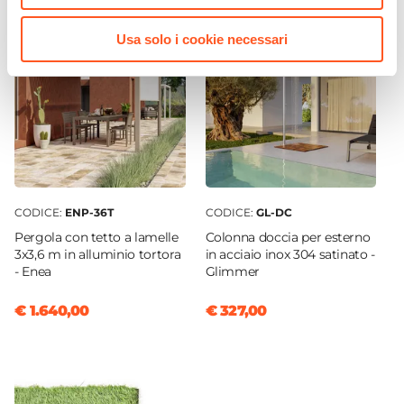
Sfoderabile
|
Tessuto impermeabile
Usa solo i cookie necessari
Serie
Baku
CODICE:
ENP-36T
CODICE:
GL-DC
Pergola con tetto a lamelle
Colonna doccia per esterno
3x3,6 m in alluminio tortora
in acciaio inox 304 satinato -
- Enea
Glimmer
€ 1.640,00
€ 327,00