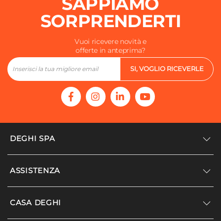
SAPPIAMO
SORPRENDERTI
Vuoi ricevere novità e
offerte in anteprima?
SI, VOGLIO RICEVERLE
DEGHI SPA
Accedi/Registrati
ASSISTENZA
Noi siamo Deghi
Politica dei prezzi
Supporto
CASA DEGHI
Lavora con noi
Paga a rate