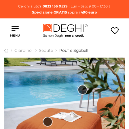
Cerchi aiuto?
0832 156 0529
| Lun - Sab: 9.00 - 17.30 |
Spedizione GRATIS
sopra i
490 euro
MENU
Giardino
Sedute
Pouf e Sgabelli