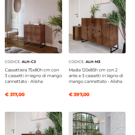
Dimensioni
74 x 70 cm
Altezza
41 cm
Materiale
Tessuto
Colore
Grigio scuro
CODICE:
ALH-C3
CODICE:
ALH-M3
Caratteristiche
Cassettiera 75x80h cm con
Madia 120x85h cm con 2
Idrorepellente
3 cassetti in legno di mango
ante e 3 cassetti in legno di
cannettato - Alisha
mango cannettato - Alisha
€ 317,00
€ 397,00