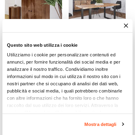
CODICE:
ALH-M2
CODICE:
FRE-89UN
Questo sito web utilizza i cookie
Mobile contenitore 85x85h
Tavolo 180x90 cm piano in
Utilizziamo i cookie per personalizzare contenuti ed
cm con 2 ante in legno di
legno di acacia 55 mm e
mango cannettato - Alisha
gambe a U 8x4 in metallo
annunci, per fornire funzionalità dei social media e per
nero - Freia Acacia
analizzare il nostro traffico. Condividiamo inoltre
informazioni sul modo in cui utilizza il nostro sito con i
€ 296,00
€ 393,00
nostri partner che si occupano di analisi dei dati web,
pubblicità e social media, i quali potrebbero combinarle
con altre informazioni che ha fornito loro o che hanno
raccolto dal suo utilizzo dei loro servizi. Attraverso la
sezione "Mostra dettagli" è possibile gestire le proprie
opzioni e modificare le preferenze espresse in qualsiasi
Mostra dettagli
momento. Per maggiori informazioni si invita a leggere la
nostra
Cookie Policy
.