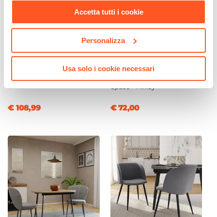
Accetta tutti i cookie
Personalizza
CODICE:
LLM-L1T
CODICE:
FY-S4N
Consolle 90x75h cm in
Specchio da interno
legno tortora con 2 cassetti
reversibile 80x40 cm con
Usa solo i cookie necessari
e maniglia dorata - Lilim
cornice in alluminio nero
opaco - Finley
€ 108,99
€ 72,00