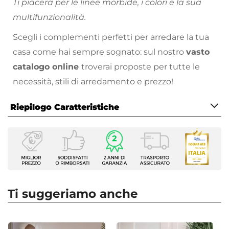
Ti piacerà per le linee morbide, i colori e la sua
multifunzionalità.
Scegli i complementi perfetti per arredare la tua
casa come hai sempre sognato: sul nostro
vasto
catalogo online
troverai proposte per tutte le
necessità, stili di arredamento e prezzo!
Riepilogo Caratteristiche
Caratteristiche
Tipologia
Pouf
Serie
Leben
Ti suggeriamo anche
Forma Base
Rettangolare