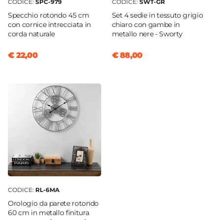
CODICE:
SPC-979
CODICE:
SWT-GR
Specchio rotondo 45 cm
Set 4 sedie in tessuto grigio
con cornice intrecciata in
chiaro con gambe in
corda naturale
metallo nere - Sworty
€ 22,00
€ 88,00
CODICE:
RL-6MA
Orologio da parete rotondo
60 cm in metallo finitura