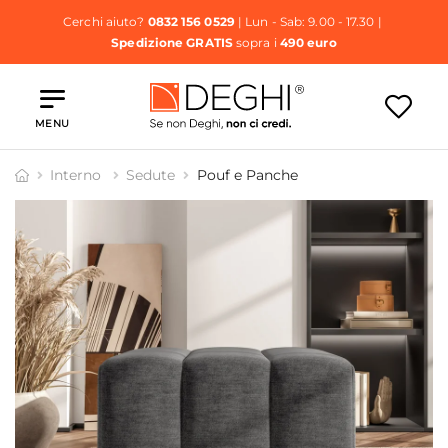
Cerchi aiuto?
0832 156 0529
| Lun - Sab: 9.00 - 17.30 |
Spedizione GRATIS
sopra i
490 euro
MENU
Interno
Sedute
Pouf e Panche