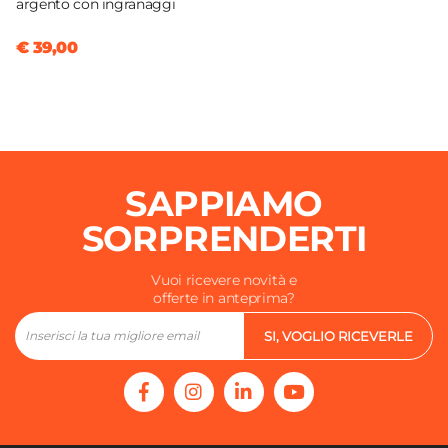
argento con ingranaggi
€ 39,00
SAPPIAMO
SORPRENDERTI
Vuoi ricevere novità e
offerte in anteprima?
SI, VOGLIO RICEVERLE