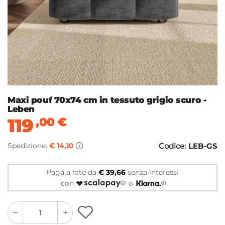
Maxi pouf 70x74 cm in tessuto grigio scuro -
Leben
119
,00
€
Spedizione:
€ 14,10
Codice:
LEB-GS
Paga a rate da
€ 39,66
senza interessi
con
o
quantity
quantity
plus
minus
button
button