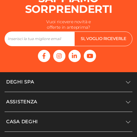
SORPRENDERTI
Vuoi ricevere novità e
offerte in anteprima?
SI, VOGLIO RICEVERLE
DEGHI SPA
Accedi/Registrati
ASSISTENZA
Noi siamo Deghi
Politica dei prezzi
Supporto
CASA DEGHI
Lavora con noi
Paga a rate
Diventa fornitore
Località disagiate