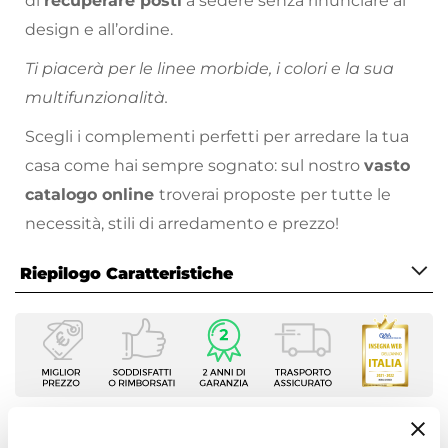
di
recuperare posti
a sedere senza rinunciare al
design e all’ordine.
Ti piacerà per le linee morbide, i colori e la sua
multifunzionalità.
Scegli i complementi perfetti per arredare la tua
casa come hai sempre sognato: sul nostro
vasto
catalogo online
troverai proposte per tutte le
necessità, stili di arredamento e prezzo!
Riepilogo Caratteristiche
Caratteristiche
Tipologia
Pouf
Serie
Leben
Ti suggeriamo anche