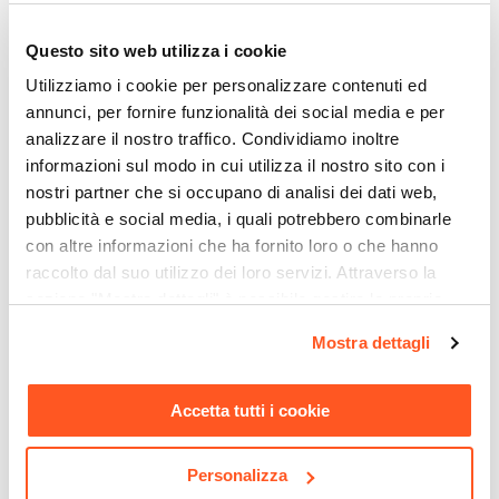
Forma Base
Rettangolare
Questo sito web utilizza i cookie
Dimensioni
Utilizziamo i cookie per personalizzare contenuti ed
74 x 70 cm
annunci, per fornire funzionalità dei social media e per
Altezza
analizzare il nostro traffico. Condividiamo inoltre
41 cm
informazioni sul modo in cui utilizza il nostro sito con i
Materiale
nostri partner che si occupano di analisi dei dati web,
pubblicità e social media, i quali potrebbero combinarle
Tessuto
con altre informazioni che ha fornito loro o che hanno
Colore
raccolto dal suo utilizzo dei loro servizi. Attraverso la
Ocra
sezione "Mostra dettagli" è possibile gestire le proprie
CODICE:
BH-CL9
CODICE:
BH-PL8
Caratteristiche
opzioni e modificare le preferenze espresse in qualsiasi
Credenza 79x99h cm in
Madia 120x71h cm in legno
Idrorepellente
Mostra dettagli
legno naturale con 2 ante in
naturale con portabottiglie
momento. Per maggiori informazioni si invita a leggere la
rattan - Boheme
e 2 ante in rattan - Boheme
nostra
Cookie Policy
.
Accetta tutti i cookie
€ 120,00
€ 127,00
Personalizza