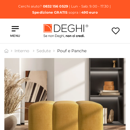
Cerchi aiuto?
0832 156 0529
| Lun - Sab: 9.00 - 17.30 |
Spedizione GRATIS
sopra i
490 euro
MENU
Interno
Sedute
Pouf e Panche