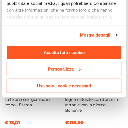
pubblicità e social media, i quali potrebbero combinarle
Baku
h prima dell’utilizzo per garantire alla schiuma di
Ti suggeriamo anche
con altre informazioni che ha fornito loro o che hanno
Dimensioni
modellarsi alla perfezione
raccolto dal suo utilizzo dei loro servizi. Attraverso la
90 x 90 cm
sezione "Mostra dettagli" è possibile gestire le proprie
Altezza
opzioni e modificare le preferenze espresse in qualsiasi
Mostra dettagli
63 cm
momento. Per maggiori informazioni si invita a leggere la
Materiale Seduta
nostra
Cookie Policy
.
Tessuto Olefin
Accetta tutti i cookie
Colore Seduta
Giallo
Personalizza
Colore Gambe
Giallo
Usa solo i cookie necessari
CODICE:
SM-TG4
CODICE:
BH-LL1
Caratteristiche
Tavolino 40x40h cm giallo
Credenza 79x124h cm in
Cuscini sfoderabili
|
Tessuto impermeabile
zafferano con gambe in
legno naturale con 3 ante in
legno - Esema
rattan e vani a giorno -
Imbottitura
Boheme
Schiuma poliuretanica a pezzi
Densità Imbottitura
€ 13,01
€ 118,00