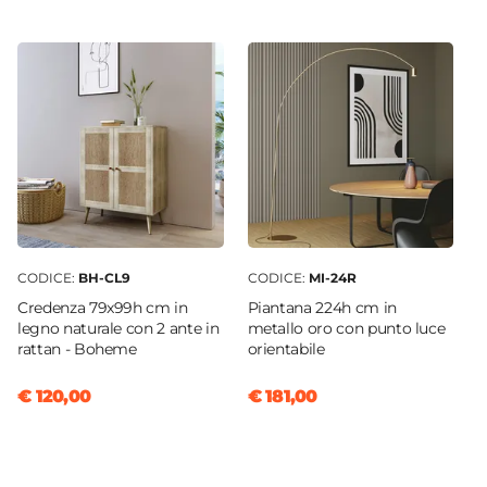
13 kg/m³
Assemblato
Si
CODICE:
BH-CL9
CODICE:
MI-24R
Credenza 79x99h cm in
Piantana 224h cm in
legno naturale con 2 ante in
metallo oro con punto luce
rattan - Boheme
orientabile
€ 120,00
€ 181,00