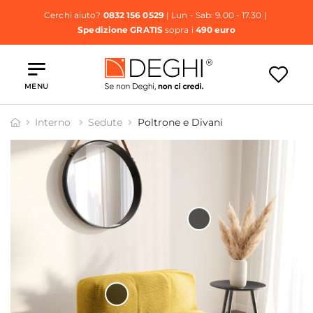
Cerchi aiuto?
0832 156 0529
| Lun - Sab: 9.00 - 17.30 |
Spedizione GRATIS
sopra i
490 euro
MENU
Interno
Sedute
Poltrone e Divani