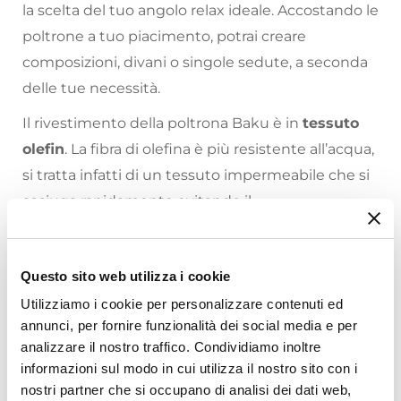
la scelta del tuo angolo relax ideale. Accostando le
poltrone a tuo piacimento, potrai creare
composizioni, divani o singole sedute, a seconda
delle tue necessità.
Il rivestimento della poltrona Baku è in
tessuto
olefin
. La fibra di olefina è più resistente all’acqua,
si tratta infatti di un tessuto impermeabile che si
asciuga rapidamente evitando il
danneggiamento della poltrona da agenti
esterni.
Riepilogo Caratteristiche
Questo sito web utilizza i cookie
I moduli possono essere fissati tra loro tramite
Utilizziamo i cookie per personalizzare contenuti ed
fibbie collocate al di sotto della struttura (non
Caratteristiche
annunci, per fornire funzionalità dei social media e per
visibili). L'imbottitura di Baku arriva sottovuoto: è
Tipologia
analizzare il nostro traffico. Condividiamo inoltre
sufficiente inserirla nella fodera per ottenere il
Poltrona
informazioni sul modo in cui utilizza il nostro sito con i
nostri partner che si occupano di analisi dei dati web,
divano completo! Si consiglia di attendere 24-48
Serie