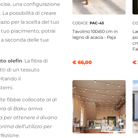
ecise, una configurazione
 La possibilità di creare
zio per la scelta del tuo
CODICE:
PAC-43
CO
 tuo piacimento, potrai
Tavolino 100x50 cm in
La
legno di acacia - Paja
po
, a seconda delle tue
cm
Fa
to olefin
. La fibra di
€ 66,00
€ 
atti di un tessuto
itando il
terni.
te fibbie collocate al di
tura di Baku arriva
ra per ottenere il divano
rima dell’utilizzo per
rfezione.