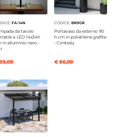
DICE:
FA-14N
CODICE:
BR9GR
mpada da tavolo
Portavaso da esterno 90
rtatile a LED 14x34h
h cm in polietilene grafite
 in alluminio nero -
- Contesly
ir
39,00
€ 86,00