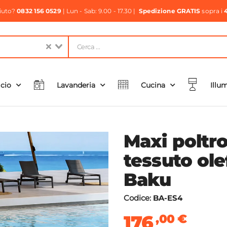
aiuto?
0832 156 0529
| Lun - Sab: 9.00 - 17.30 |
Spedizione GRATIS
sopra i
icio
Lavanderia
Cucina
Illu
Maxi poltro
tessuto ole
Baku
Codice:
BA-ES4
176
,00
€