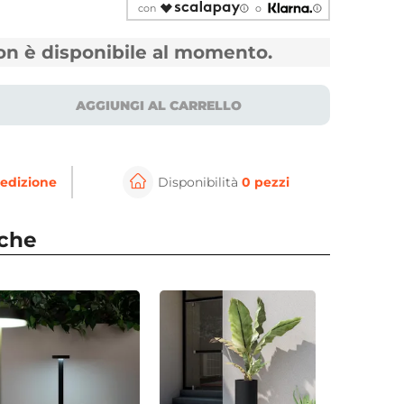
con
o
non è disponibile al momento.
AGGIUNGI AL CARRELLO
edizione
Disponibilità
0 pezzi
⚲
per ingrandire
Cli
nche