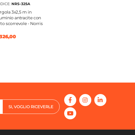
DICE:
NRS-325A
rgola 3x2,5 m in
luminio antracite con
tto scorrevole - Norris
326,00
SI, VOGLIO RICEVERLE