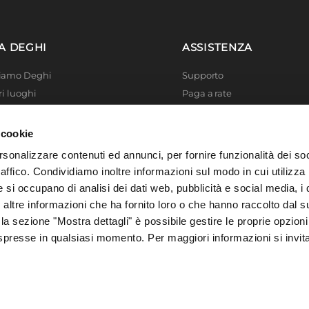
meabile
A DEGHI
ASSISTENZA
Siamo Deghi
Supporto
ri luoghi
Paga a rate
 4 Planet
Località disagiate
 La produzione
Agevolazioni fiscali
 cookie
er di successo
Termini e condizioni
rsonalizzare contenuti ed annunci, per fornire funzionalità dei so
 Solidale
Privacy Policy
raffico. Condividiamo inoltre informazioni sul modo in cui utilizza 
i Academy
Cookie policy
e si occupano di analisi dei dati web, pubblicità e social media, i 
ltre informazioni che ha fornito loro o che hanno raccolto dal su
 la sezione "Mostra dettagli" è possibile gestire le proprie opzioni
spresse in qualsiasi momento. Per maggiori informazioni si invit
, 73016 San Cesario di Lecce (LE), Italia | C.F. e P. IVA 04388370