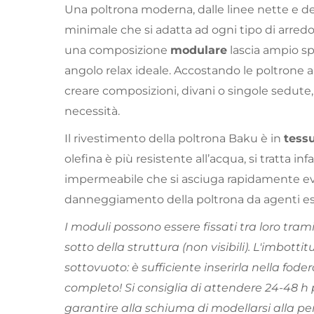
Una poltrona moderna, dalle linee nette e d
minimale che si adatta ad ogni tipo di arredo.
una composizione
modulare
lascia ampio spa
angolo relax ideale. Accostando le poltrone a
creare composizioni, divani o singole sedute
necessità.
Il rivestimento della poltrona Baku è in
tessu
olefina è più resistente all’acqua, si tratta inf
impermeabile che si asciuga rapidamente ev
danneggiamento della poltrona da agenti es
I moduli possono essere fissati tra loro trami
sotto della struttura (non visibili). L'imbotti
sottovuoto: è sufficiente inserirla nella fode
completo! Si consiglia di attendere 24-48 h p
garantire alla schiuma di modellarsi alla pe