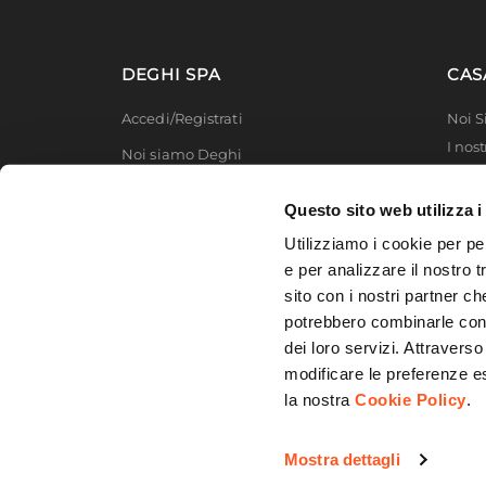
imper
DEGHI SPA
CAS
Accedi/Registrati
Noi 
I nost
Noi siamo Deghi
Deghi
Politica dei prezzi
MFT -
Questo sito web utilizza i
Lavora con noi
Partn
Utilizziamo i cookie per pe
Deghi
Diventa fornitore
e per analizzare il nostro t
Degh
sito con i nostri partner ch
Modello organizzativo e codice etico
potrebbero combinarle con a
Promozioni
dei loro servizi. Attraverso
modificare le preferenze e
la nostra
Cookie Policy
.
© 2026 DEGHI S.p.A. - Via Lecce Km. 3
Mostra dettagli