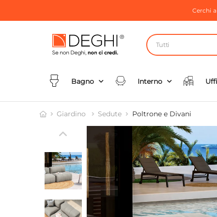
Cerchi 
Tutti
Bagno
Interno
Uff
Giardino
Sedute
Poltrone e Divani