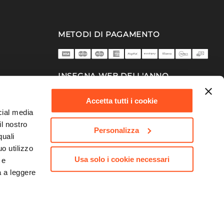
METODI DI PAGAMENTO
INSEGNA WEB DELL'ANNO
2025/26
Accetta tutti i cookie
cial media
il nostro
Personalizza
quali
o utilizzo
Usa solo i cookie necessari
 e
a a leggere
753 | Capitale Sociale 10.000.000,00 €