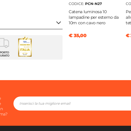
CODICE:
PCN-N27
CO
Catena luminosa 10
Pe
lampadine per esterno da
al
10m con cavo nero
te
€ 35,00
€ 
na
0 cm
m³
chiaro
o Olefin
e
e
chiaro
in
ima?
abile
|
Tessuto