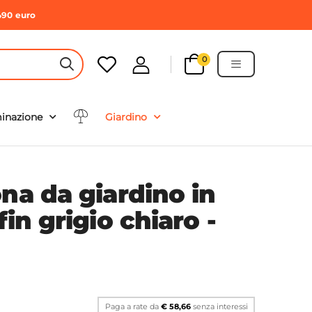
490 euro
0
HEADER SEARCH BUTTON
minazione
Giardino
na da giardino in
fin grigio chiaro -
Paga a rate da
€ 58,66
senza interessi