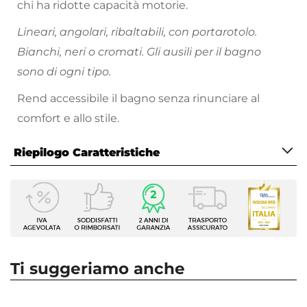
chi ha ridotte capacità motorie.
Lineari, angolari, ribaltabili, con portarotolo.
Bianchi, neri o cromati. Gli ausili per il bagno
sono di ogni tipo.
Rend accessibile il bagno senza rinunciare al
comfort e allo stile.
Riepilogo Caratteristiche
Caratteristiche
Tipologia
Maniglione di sicurezza
Struttura
Fisso
Ti suggeriamo anche
Materiale
Acciaio INOX