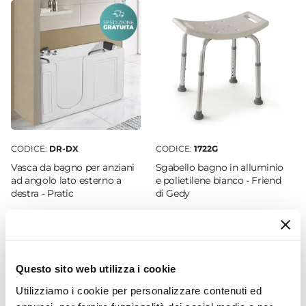
Portata Massima
150 kg
Altezza
6,2 cm
Larghezza
70 cm
Profondità
10,5 cm
CODICE:
DR-DX
CODICE:
1722G
Colore
Vasca da bagno per anziani
Sgabello bagno in alluminio
Bianco
ad angolo lato esterno a
e polietilene bianco - Friend
destra - Pratic
di Gedy
Finitura
Lucida
€ 1.943,00
€ 41,00
Tasselli E Viti
Non inclusi
Verniciatura
Questo sito web utilizza i cookie
Si
Utilizziamo i cookie per personalizzare contenuti ed