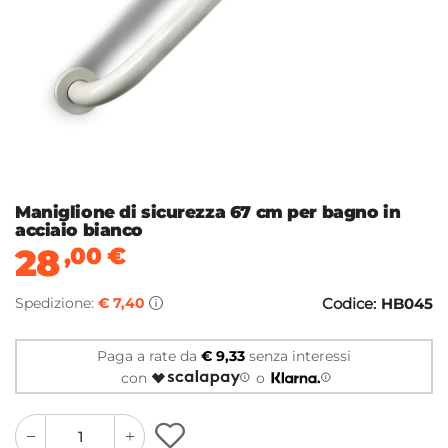
Maniglione di sicurezza 67 cm per bagno in
acciaio bianco
28
,00
€
Spedizione:
€ 7,40
Codice:
HB045
Paga a rate da
€ 9,33
senza interessi
con
o
quantity
quantity
plus
minus