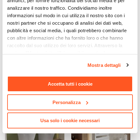
annunci, per fornire funzionalità dei social media e per
analizzare il nostro traffico. Condividiamo inoltre
informazioni sul modo in cui utilizza il nostro sito con i
nostri partner che si occupano di analisi dei dati web,
pubblicità e social media, i quali potrebbero combinarle
con altre informazioni che ha fornito loro o che hanno
raccolto dal suo utilizzo dei loro servizi. Attraverso la
CODICE:
CO7602
CODICE:
ADMT
sezione "Mostra dettagli" è possibile gestire le proprie
Sgabello richiudibile Gedy
Colonna doccia completa di
opzioni e modificare le preferenze espresse in qualsiasi
in resina e metallo struttura
deviatore saliscendi
Mostra dettagli
momento. Per maggiori informazioni si invita a leggere la
cromata seduta bianco
squadrato acciaio
nostra
Cookie Policy
.
€ 13,01
€ 132,00
Accetta tutti i cookie
Personalizza
Usa solo i cookie necessari