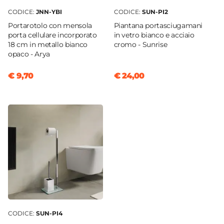
CODICE:
JNN-YBI
CODICE:
SUN-PI2
Portarotolo con mensola
Piantana portasciugamani
porta cellulare incorporato
in vetro bianco e acciaio
18 cm in metallo bianco
cromo - Sunrise
opaco - Arya
€ 9,70
€ 24,00
CODICE:
SUN-PI4