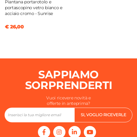
Piantana portarotolo e
portascopino vetro bianco e
acciaio cromo - Sunrise
€ 26,00
SAPPIAMO
SORPRENDERTI
Vuoi ricevere novità e
offerte in anteprima?
SI, VOGLIO RICEVERLE