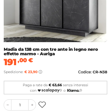
Madia da 138 cm con tre ante in legno nero
effetto marmo - Auriga
191
,00
€
Spedizione:
€ 23,90
Codice:
CR-N38
Paga a rate da
€ 63,66
senza interessi
con
o
quantity
quantity
plus
minus
button
button