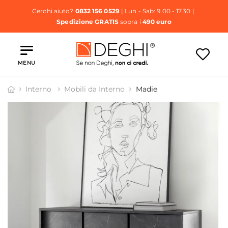
Cerchi aiuto?
0832 156 0529
| Lun - Sab: 9.00 - 17.30 |
Spedizione GRATIS
sopra i
490 euro
MENU
Interno
Mobili da Interno
Madie