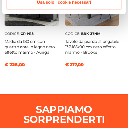
Usa solo i cookie necessari
Colore Piano
Nero
Colore Ante
Nero
CODICE:
CR-N18
CODICE:
BRK-37NM
Materiale Ante
Madia da 180 cm con
Tavolo da pranzo allungabile
Legno nobilitato
quattro ante in legno nero
137-185x90 cm nero effetto
effetto marmo - Auriga
marmo - Brooke
Materiale Piano
Legno nobilitato
€ 226,00
€ 217,00
Effetto
Effetto marmo
Numero Ante
3 ante
Numero Vani
SAPPIAMO
6 vani
Caratteristiche
SORPRENDERTI
Guide e cerniere in metallo