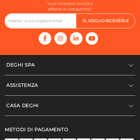
Assemblato
Vuoi ricevere novità e
offerte in anteprima?
No
SI, VOGLIO RICEVERLE
DEGHI SPA
Accedi/Registrati
ASSISTENZA
Noi siamo Deghi
Politica dei prezzi
Supporto
CASA DEGHI
Lavora con noi
Paga a rate
Diventa fornitore
Località disagiate
Noi Siamo Deghi
Modello organizzativo e codice etico
METODI DI PAGAMENTO
Agevolazioni fiscali
I nostri luoghi
Promozioni
Termini e condizioni