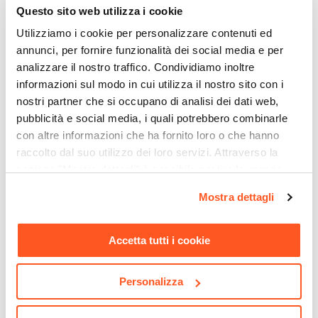
per rilassarsi.
Questo sito web utilizza i cookie
Esprimi la tua personalità con elementi d’arredo
Utilizziamo i cookie per personalizzare contenuti ed
annunci, per fornire funzionalità dei social media e per
mirati, scegli la finitura che fa per te.
analizzare il nostro traffico. Condividiamo inoltre
informazioni sul modo in cui utilizza il nostro sito con i
Riepilogo Caratteristiche
nostri partner che si occupano di analisi dei dati web,
pubblicità e social media, i quali potrebbero combinarle
Caratteristiche
con altre informazioni che ha fornito loro o che hanno
Tipologia
raccolto dal suo utilizzo dei loro servizi. Attraverso la
Madia
sezione "Mostra dettagli" è possibile gestire le proprie
Serie
opzioni e modificare le preferenze espresse in qualsiasi
Mostra dettagli
Auriga
momento. Per maggiori informazioni si invita a leggere la
Ti suggeriamo anche
Larghezza
nostra
Cookie Policy
.
138 cm
Accetta tutti i cookie
Altezza
79 cm
Personalizza
Profondità
43 cm