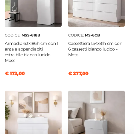
Colore Piano
Bianco
Colore Cassetti
Bianco
CODICE:
MSS-618B
CODICE:
MS-6CB
Colore Ante
Armadio 63x186h cm con 1
Cassettiera 154x81h cm con
Bianco
anta e appendiabiti
6 cassetti bianco lucido -
estraibile bianco lucido -
Moss
Colore Piedi
Moss
Bianco
Materiale Piedi
€ 172,00
€ 277,00
Legno nobilitato
Materiale Ante
Legno nobilitato
Spessore Pannello
2,5 cm
Materiale Piano
Legno nobilitato