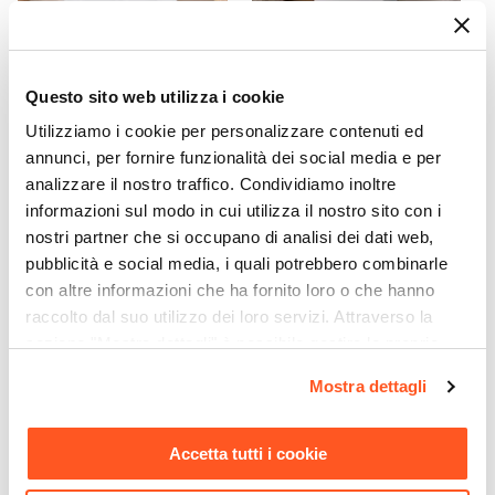
Finitura
Lucida
Numero Ante
CODICE:
MS-4CB
CODICE:
MSS-54B
2 ante
Questo sito web utilizza i cookie
Cassettiera 89x81h cm con
Comodino 42x41h cm con 2
Numero Cassetti
4 cassetti bianco lucido -
cassetti bianco lucido -
Utilizziamo i cookie per personalizzare contenuti ed
Moss
Moss
4 cassetti
annunci, per fornire funzionalità dei social media e per
analizzare il nostro traffico. Condividiamo inoltre
Numero Vani
€ 217,00
€ 95,00
informazioni sul modo in cui utilizza il nostro sito con i
7 vani
nostri partner che si occupano di analisi dei dati web,
Caratteristiche
pubblicità e social media, i quali potrebbero combinarle
Vano interno con mensola
con altre informazioni che ha fornito loro o che hanno
Assemblato
raccolto dal suo utilizzo dei loro servizi. Attraverso la
No
sezione "Mostra dettagli" è possibile gestire le proprie
opzioni e modificare le preferenze espresse in qualsiasi
Mostra dettagli
momento. Per maggiori informazioni si invita a leggere la
nostra
Cookie Policy
.
Accetta tutti i cookie