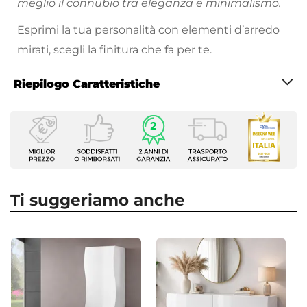
meglio il connubio tra eleganza e minimalismo.
Esprimi la tua personalità con elementi d’arredo
mirati, scegli la finitura che fa per te.
Riepilogo Caratteristiche
Caratteristiche
Tipologia
Madia
Serie
Moss
Ti suggeriamo anche
Larghezza
130 cm
Altezza
81 cm
Profondità
40 cm