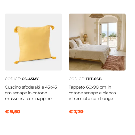
CODICE:
CS-45MY
CODICE:
TPT-6SB
Cuscino sfoderabile 45x45
Tappeto 60x90 cm in
cm senape in cotone
cotone senape e bianco
mussolina con nappine
intrecciato con frange
€ 9,50
€ 7,70