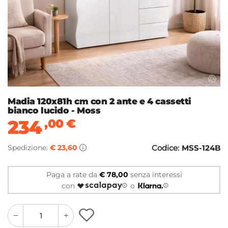
Madia 120x81h cm con 2 ante e 4 cassetti
bianco lucido - Moss
234
,00
€
Spedizione:
€ 23,60
Codice:
MSS-124B
Paga a rate da
€ 78,00
senza interessi
con
o
quantity
quantity
plus
minus
button
button