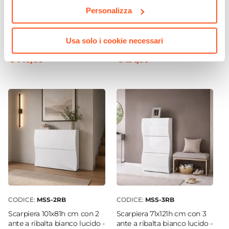
CODICE:
MSS-982B
CODICE:
MSS-94B
Personalizza
Madia 80x81h cm con 2 ante
Madia 90x81h cm con 1 anta
bianco lucido - Moss
e 4 cassetti bianco lucido -
Moss
Usa solo i cookie necessari
€ 146,00
€ 191,00
CODICE:
MSS-2RB
CODICE:
MSS-3RB
Scarpiera 101x81h cm con 2
Scarpiera 71x121h cm con 3
ante a ribalta bianco lucido -
ante a ribalta bianco lucido -