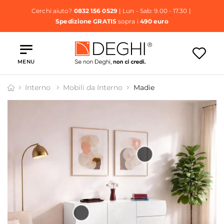
Cerchi aiuto?
0832 156 0529
| Lun - Sab: 9.00 - 17.30 |
Spedizione GRATIS
sopra i
490 euro
MENU
Interno
Mobili da Interno
Madie