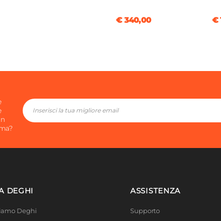
€ 340,00
€ 
e
e
in
ima?
A DEGHI
ASSISTENZA
Siamo Deghi
Supporto