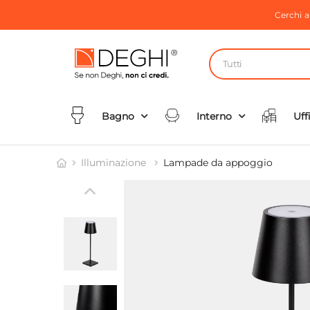
Cerchi 
Tutti
Bagno
Interno
Uff
Illuminazione
Lampade da appoggio