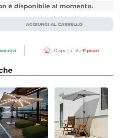
non è disponibile al momento.
AGGIUNGI AL CARRELLO
vorativi
Disponibilità
11 pezzi
nche
⚲
per ingrandire
Cli