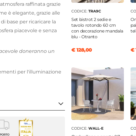
tmosfera raffinata grazie
CODICE:
TRA9C
CO
ume è elegante, grazie alle
Set bistrot 2 sedie e
Om
di base per ricaricare la
tavolo rotondo 60 cm
pa
mosfera piacevole e senza
con decorazione mandala
tel
blu - Otranto
€ 128,00
€ 
 piacevole doneranno un
ementi per l'illuminazione
a da tavolo
CODICE:
WALL-E
CO