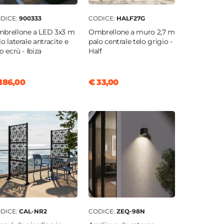
DICE:
900333
CODICE:
HALF27G
brellone a LED 3x3 m
Ombrellone a muro 2,7 m
lo laterale antracite e
palo centrale telo grigio -
o ecrù - Ibiza
Half
186,00
€ 33,00
DICE:
CAL-NR2
CODICE:
ZEQ-98N