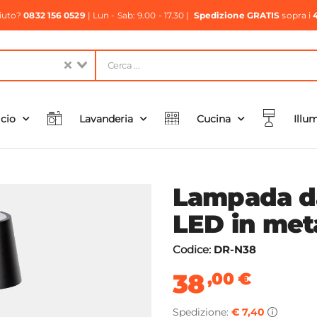
aiuto?
0832 156 0529
| Lun - Sab: 9.00 - 17.30 |
Spedizione GRATIS
sopra i
icio
Lavanderia
Cucina
Illu
Lampada da
LED in met
Codice:
DR-N38
38
,00
€
Spedizione:
€ 7,40