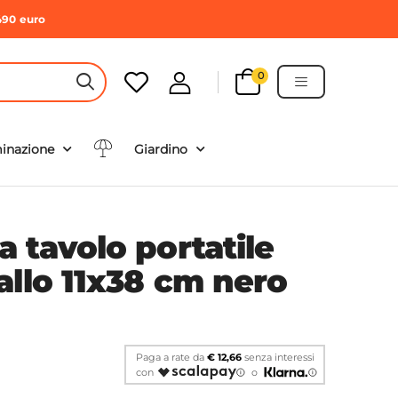
490 euro
0
HEADER SEARCH BUTTON
minazione
Giardino
 tavolo portatile
allo 11x38 cm nero
Paga a rate da
€ 12,66
senza interessi
con
o