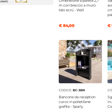
Ombrellone a parete 2,7
Se
m con braccio a muro
ac
telo ecrù - Wall
cm
pa
K
€ 84,00
€ 
a ricaricabile
di protezione IP54
nio
m
 caldo
o ed esterno
CODICE:
BC-3BN
CO
Bancone da reception
Sg
curvo in polietilene
in 
grafite - Sparly
Co