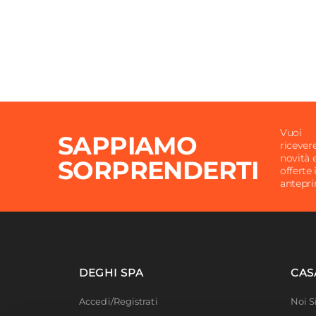
Vuoi
SAPPIAMO
ricever
novità 
SORPRENDERTI
offerte 
antepr
DEGHI SPA
CAS
Accedi/Registrati
Noi 