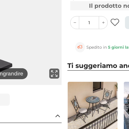
Il prodotto 
quantity
quantity
plus
minus
button
button
Spedito in
5 giorni la
Ti suggeriamo a
⚲
ingrandire
Clicca 