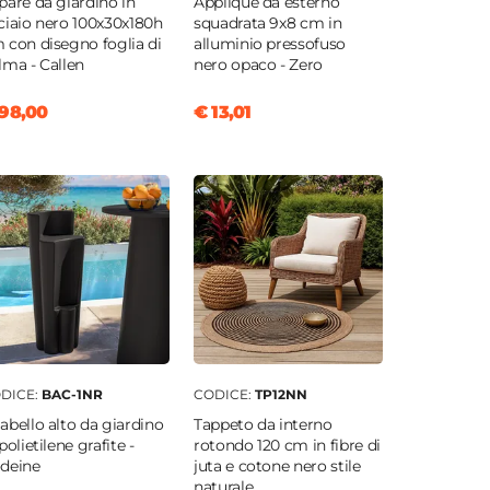
paré da giardino in
Applique da esterno
ciaio nero 100x30x180h
squadrata 9x8 cm in
 con disegno foglia di
alluminio pressofuso
lma - Callen
nero opaco - Zero
98,00
€ 13,01
DICE:
BAC-1NR
CODICE:
TP12NN
abello alto da giardino
Tappeto da interno
polietilene grafite -
rotondo 120 cm in fibre di
deine
juta e cotone nero stile
naturale