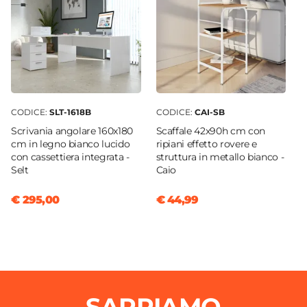
CODICE:
SLT-1618B
CODICE:
CAI-SB
Scrivania angolare 160x180
Scaffale 42x90h cm con
cm in legno bianco lucido
ripiani effetto rovere e
con cassettiera integrata -
struttura in metallo bianco -
Selt
Caio
€ 295,00
€ 44,99
SAPPIAMO