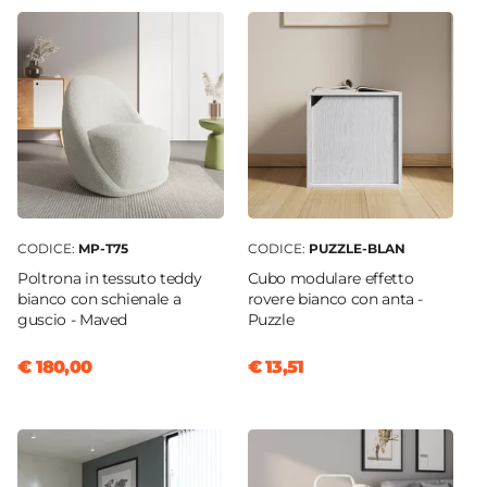
CODICE:
MP-T75
CODICE:
PUZZLE-BLAN
Poltrona in tessuto teddy
Cubo modulare effetto
bianco con schienale a
rovere bianco con anta -
guscio - Maved
Puzzle
€ 180,00
€ 13,51