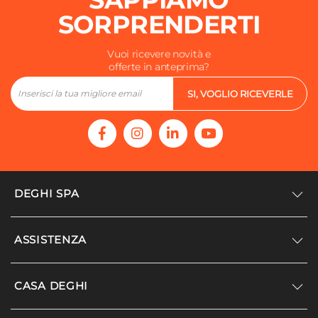
SORPRENDERTI
Vuoi ricevere novità e
offerte in anteprima?
SI, VOGLIO RICEVERLE
DEGHI SPA
Accedi/Registrati
ASSISTENZA
Noi siamo Deghi
Politica dei prezzi
Supporto
CASA DEGHI
Lavora con noi
Paga a rate
Diventa fornitore