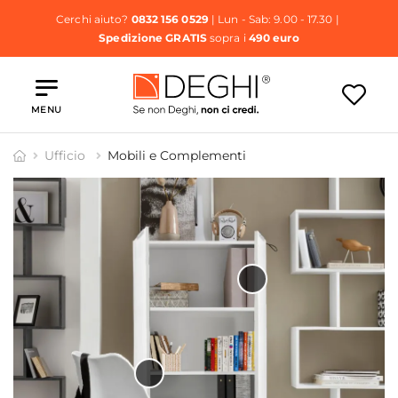
Cerchi aiuto?
0832 156 0529
| Lun - Sab: 9.00 - 17.30 |
Spedizione GRATIS
sopra i
490 euro
MENU
Ufficio
Mobili e Complementi