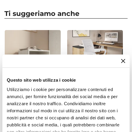
Altezza
140 cm
Ti suggeriamo anche
Larghezza
70 cm
Profondità
35 cm
Colore Struttura
Bianco
Colore Ante
Bianco
Questo sito web utilizza i cookie
Finitura
Utilizziamo i cookie per personalizzare contenuti ed
Lucido
CODICE:
PUZZLE-BM
CODICE:
REX-B
annunci, per fornire funzionalità dei social media e per
Struttura
Cubo modulare effetto
Sedia da ufficio girevole in
analizzare il nostro traffico. Condividiamo inoltre
Ante
rovere bianco con mensola
tessuto mesh bianco e
informazioni sul modo in cui utilizza il nostro sito con i
- Puzzle
schienale traspirante con
Numero Ante
nostri partner che si occupano di analisi dei dati web,
base cromata - Storex
2 ante
pubblicità e social media, i quali potrebbero combinarle
Numero Vani
€ 13,51
€ 43,01
con altre informazioni che ha fornito loro o che hanno