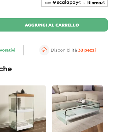
con
o
AGGIUNGI AL CARRELLO
vorativi
Disponibilità
38 pezzi
nche
⚲
per ingrandire
Cli