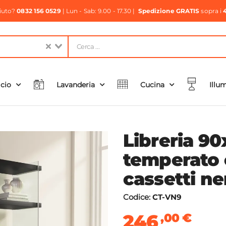
aiuto?
0832 156 0529
| Lun - Sab: 9.00 - 17.30 |
Spedizione GRATIS
sopra i
icio
Lavanderia
Cucina
Illu
Libreria 9
temperato c
cassetti ne
Codice:
CT-VN9
246
,00
€