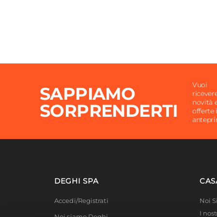
Numero Vani
4 vani
Numero Cassetti
2 casse
Portata Ripiani
15 kg
Caratteristiche
Con ca
Vuoi
SAPPIAMO
ricever
novità 
SORPRENDERTI
offerte 
antepr
DEGHI SPA
CAS
Accedi/Registrati
Noi 
I nost
Noi siamo Deghi