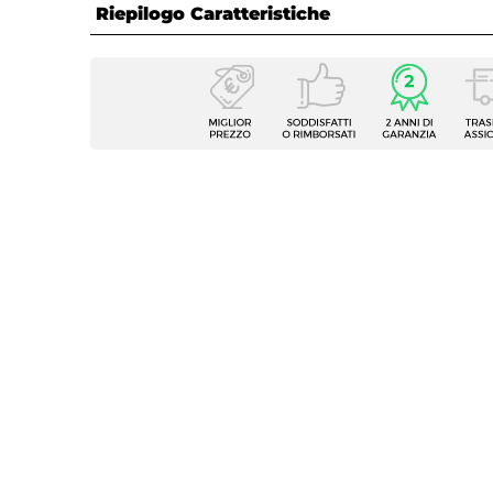
Riepilogo Caratteristiche
Caratteristiche
Serie
City
Tipologia
Libreri
Altezza
180 c
Larghezza
90 cm
Profondità
39 cm
Altezza Vano
34 cm
Colore
Rover
Struttura
Casset
Colore Struttura
Traspa
Materiale Struttura
Vetro
Materiale Ripiani
Legno
Assemblato
No
Materiale
Vetro