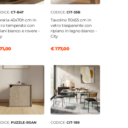
DICE:
CT-B47
CODICE:
CIT-35B
breria 40x70h cm in
Tavolino 110x55 cm in
tro temperato con
vetro trasparente con
piani bianco e rovere -
ripiano in legno bianco -
ty
City
71,00
€ 177,00
DICE:
PUZZLE-RSAN
CODICE:
CIT-189