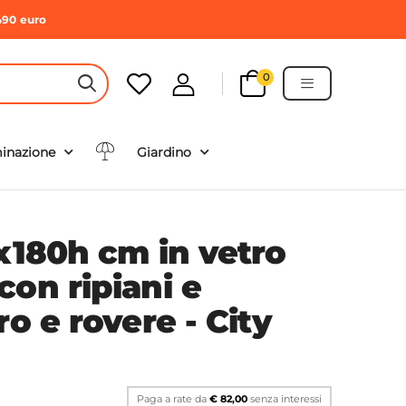
490 euro
0
HEADER SEARCH BUTTON
minazione
Giardino
0x180h cm in vetro
on ripiani e
ro e rovere - City
Paga a rate da
€ 82,00
senza interessi