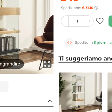
Spedizione:
€ 31,10
quantity
quantity
plus
minus
button
button
Spedito in
5 giorni la
Ti suggeriamo a
⚲
ingrandire
Clicca 