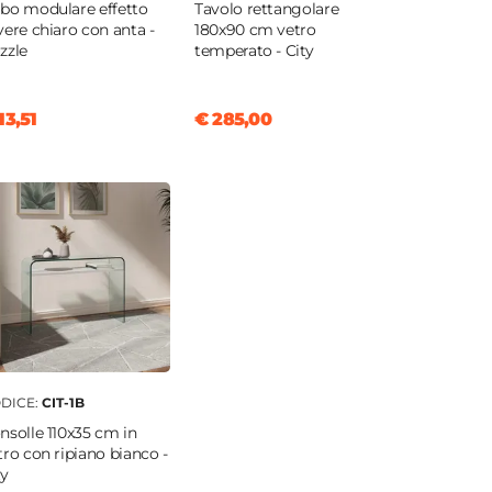
bo modulare effetto
Tavolo rettangolare
vere chiaro con anta -
180x90 cm vetro
zzle
temperato - City
13,51
€ 285,00
DICE:
CIT-1B
nsolle 110x35 cm in
tro con ripiano bianco -
ty