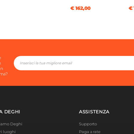
€ 162,00
€ 
tti
ssetti
e
e
in
ima?
A DEGHI
ASSISTENZA
Siamo Deghi
Supporto
ri luoghi
Paga a rate