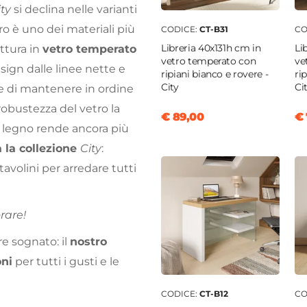
ity
si declina nelle varianti
vetro è uno dei materiali più
CODICE:
CT-B31
CO
Libreria 40x131h cm in
Li
ttura in
vetro temperato
vetro temperato con
ve
esign dalle linee nette e
ripiani bianco e rovere -
ri
City
Ci
 di mantenere in ordine
 robustezza del vetro la
€ 89,00
€ 
l legno rende ancora più
a la collezione
City
:
 tavolini per arredare tutti
orare!
e sognato: il
nostro
ni
per tutti i gusti e le
CODICE:
CT-B12
CO