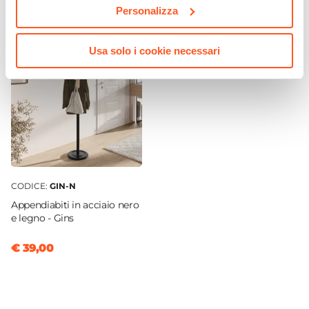
Altezza
Personalizza
165 cm
Larghezza
Usa solo i cookie necessari
83,6 cm
Profondità
40 cm
Altezza Vano
34,3 cm
|
35,9 cm
|
37,9 cm
Colore Piedi
Antracite
CODICE:
GIN-N
Materiale
Appendiabiti in acciaio nero
Legno
e legno - Gins
Materiale Piedi
€ 39,00
Fibra di legno
Numero Vani
7 vani