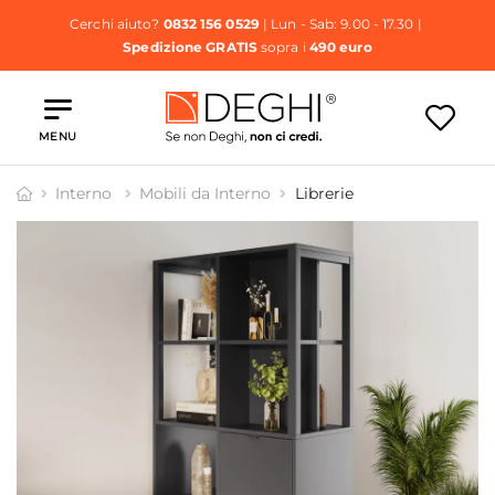
Cerchi aiuto?
0832 156 0529
| Lun - Sab: 9.00 - 17.30 |
Spedizione GRATIS
sopra i
490 euro
MENU
Interno
Mobili da Interno
Librerie