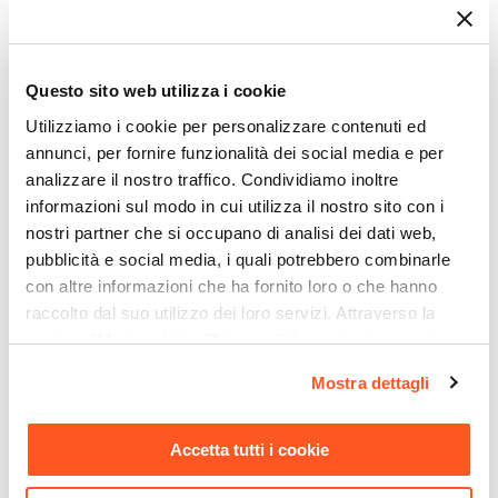
interni. Essenzialità e bellezza, per un
complemento che stupisce e arreda con calore e
personalità.
Questo sito web utilizza i cookie
Ogni posto è l'ideale per Sinatra.
Utilizziamo i cookie per personalizzare contenuti ed
Esprimi la tua personalità con elementi d’arredo
annunci, per fornire funzionalità dei social media e per
versatili, scegli la finitura che fa per te.
analizzare il nostro traffico. Condividiamo inoltre
informazioni sul modo in cui utilizza il nostro sito con i
nostri partner che si occupano di analisi dei dati web,
pubblicità e social media, i quali potrebbero combinarle
con altre informazioni che ha fornito loro o che hanno
Riepilogo Caratteristiche
raccolto dal suo utilizzo dei loro servizi. Attraverso la
sezione "Mostra dettagli" è possibile gestire le proprie
Caratteristiche
opzioni e modificare le preferenze espresse in qualsiasi
Mostra dettagli
Serie
momento. Per maggiori informazioni si invita a leggere la
nostra
Cookie Policy
.
Sinatra
Accetta tutti i cookie
Tipologia
Libreria
Ti suggeriamo anche