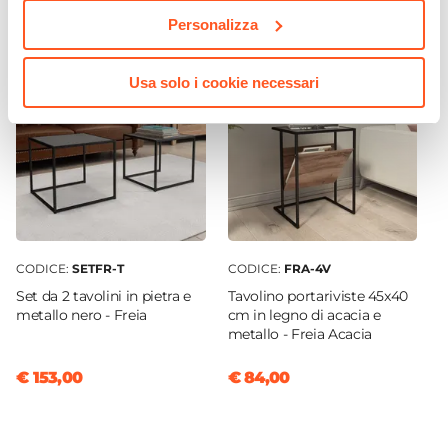
Altezza
Personalizza
90 cm
Larghezza
Usa solo i cookie necessari
107 cm
Profondità
35 cm
Altezza Vano
24 cm
|
39 cm
|
53,7 cm
Colore
Nero
CODICE:
SETFR-T
CODICE:
FRA-4V
Struttura
Set da 2 tavolini in pietra e
Tavolino portariviste 45x40
Vani
metallo nero - Freia
cm in legno di acacia e
metallo - Freia Acacia
Materiale Ripiani
Legno di acacia
€ 153,00
€ 84,00
Materiale
Legno
Numero Vani