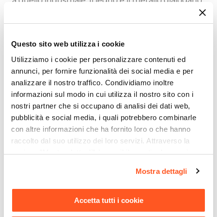
a quello industriale. Il legno e il metallo dialogano
in armonia su pezzi d’arredo esclusivi, con
lavorazioni del legno sempre diverse dal sapore
artigianale.
Questo sito web utilizza i cookie
Utilizziamo i cookie per personalizzare contenuti ed
Arreda con carattere il tuo ambiente indoor. É
annunci, per fornire funzionalità dei social media e per
sempre il posto giusto per vivere Freia.
analizzare il nostro traffico. Condividiamo inoltre
Stupisci i tuoi ospiti e arreda con personalità il tuo
informazioni sul modo in cui utilizza il nostro sito con i
nostri partner che si occupano di analisi dei dati web,
spazio quotidiano.
pubblicità e social media, i quali potrebbero combinarle
con altre informazioni che ha fornito loro o che hanno
Riepilogo Caratteristiche
raccolto dal suo utilizzo dei loro servizi. Attraverso la
sezione "Mostra dettagli" è possibile gestire le proprie
Caratteristiche
opzioni e modificare le preferenze espresse in qualsiasi
Serie
Mostra dettagli
momento. Per maggiori informazioni si invita a leggere la
Freia Acacia
nostra
Cookie Policy
.
Tipologia
Accetta tutti i cookie
Libreria
Ti suggeriamo anche