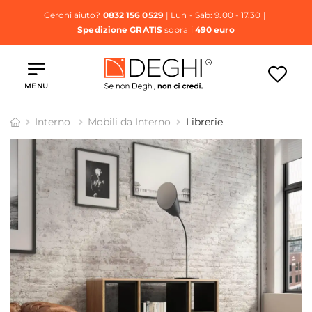
Cerchi aiuto?
0832 156 0529
| Lun - Sab: 9.00 - 17.30 |
Spedizione GRATIS
sopra i
490 euro
MENU
Interno
Mobili da Interno
Librerie