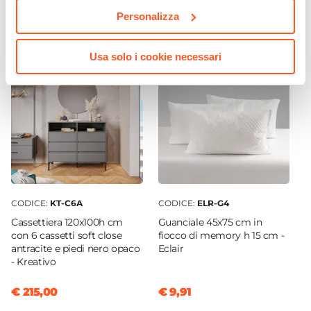
€ 435,00
€ 239,00
Non incluso
Personalizza
Materasso Compatibile
160 x 190 cm
Usa solo i cookie necessari
Rete
Inclusa
Testata Imbottita
Si
Portata Massima
300 kg
Spessore Testata
12 cm
CODICE:
KT-C6A
CODICE:
ELR-G4
Materiale Rivestimento
Cassettiera 120x100h cm
Guanciale 45x75 cm in
con 6 cassetti soft close
fiocco di memory h 15 cm -
Tessuto
antracite e piedi nero opaco
Eclair
Assemblato
- Kreativo
No
€ 215,00
€ 9,91