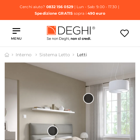
Cerchi aiuto?
0832 156 0529
| Lun - Sab: 9.00 - 17.30 |
Spedizione GRATIS
sopra i
490 euro
MENU
Interno
Sistema Letto
Letti