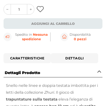
quantity
quantity
plus
minus
button
button
AGGIUNGI AL CARRELLO
Spedito in
Nessuna
Disponibilità
spedizione
0 pezzi
CARATTERISTICHE
DETTAGLI
Dettagli Prodotto
Snello nelle linee e doppia testata imbottita per i
letti della collezione
Zhuri
. Il gioco di
trapuntature sulla testata
eleva l’eleganza di