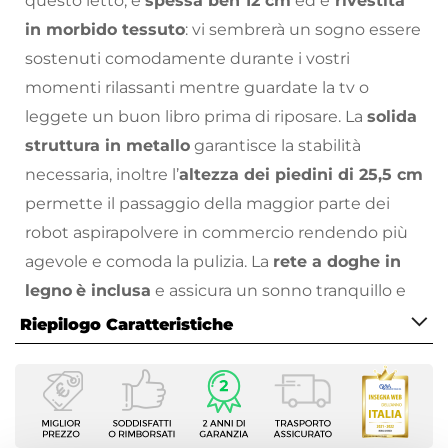
questo letto, è
spessa ben 12 cm
ed è
rivestita
in morbido tessuto
: vi sembrerà un sogno essere
sostenuti comodamente durante i vostri
momenti rilassanti mentre guardate la tv o
leggete un buon libro prima di riposare. La
solida
struttura in metallo
garantisce la stabilità
necessaria, inoltre l’
altezza dei piedini di 25,5 cm
permette il passaggio della maggior parte dei
robot aspirapolvere in commercio rendendo più
agevole e comoda la pulizia. La
rete a doghe in
legno
è inclusa
e assicura un sonno tranquillo e
rigenerante, migliorandone la qualità: non ti
Riepilogo Caratteristiche
resterà che
scegliere il materasso perfetto
tra le
Caratteristiche
nostre proposte e goderti il relax. Lo stile
Tipologia
essenziale ed elegante di
Zhuri
lo rende
versatile
Letto tradizionale
e facilmente adattabile a diversi stili di