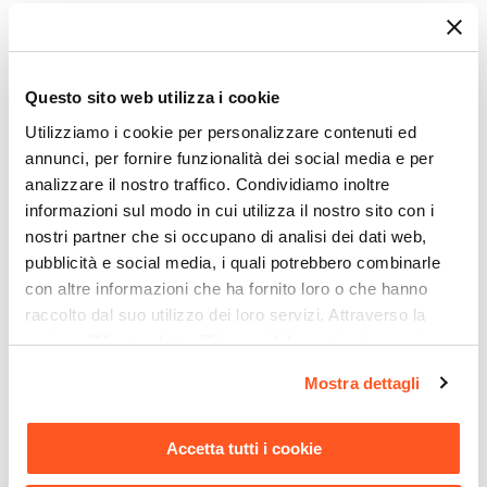
Piazze
arredamento.
2 Piazze
Ti suggeriamo anche
Design sobrio e instancabile con Zhuri.
Serie
Zhuri
Questo sito web utilizza i cookie
Completa l’arredamento della tua zona notte con
Colore
Utilizziamo i cookie per personalizzare contenuti ed
i numerosi complementi disponibili sul
nostro
Grigio
annunci, per fornire funzionalità dei social media e per
catalogo online
: rendi i tuoi ambienti come li hai
Colore Piedi
analizzare il nostro traffico. Condividiamo inoltre
sempre sognati!
informazioni sul modo in cui utilizza il nostro sito con i
Nero
nostri partner che si occupano di analisi dei dati web,
Dimensioni
pubblicità e social media, i quali potrebbero combinarle
175 x 207,7 cm
con altre informazioni che ha fornito loro o che hanno
Altezza
raccolto dal suo utilizzo dei loro servizi. Attraverso la
107, 5 cm
sezione "Mostra dettagli" è possibile gestire le proprie
CODICE:
MSP-169
CODICE:
KT-14A
Altezza Piedi
opzioni e modificare le preferenze espresse in qualsiasi
Materasso matrimoniale
Cabina armadio 149x216h
Mostra dettagli
25,5 cm
momento. Per maggiori informazioni si invita a leggere la
160x190 cm con doppio
cm con mensole e 2
strato Foam e Memory h 25
cassetti con soft close
Materiale Struttura
nostra
Cookie Policy
.
cm - Memory Sweet Plus
antracite e dettagli nero
Metallo
Accetta tutti i cookie
opaco - Kreativo
Materasso