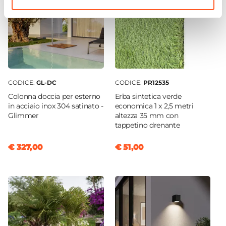
CODICE:
GL-DC
CODICE:
PR12535
Colonna doccia per esterno
Erba sintetica verde
in acciaio inox 304 satinato -
economica 1 x 2,5 metri
Glimmer
altezza 35 mm con
tappetino drenante
€ 327,00
€ 51,00