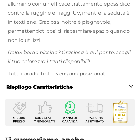
alluminio con un efficace trattamento epossidico
contro la ruggine e i raggi UV, mentre la seduta è
in textilene. Graciosa inoltre è pieghevole,
permettendoti così di risparmiare spazio quando
non lo utilizzi.
Relax bordo piscina? Graciosa è qui per te, scegli
il tuo colore tra i tanti disponibili!
Tutti i prodotti che vengono posizionati
all’esterno hanno bisogno di cure particolari.
Riepilogo Caratteristiche
Proteggi sempre
i tuoi arredi da esterno nei
momenti di inutilizzo, evitando l’esposizione a
Caratteristiche
pioggia, raggi solari e intemperie. Metti l’arredo al
Colore
riparo sotto una copertura, oppure utilizza gli
Blu
appositi dispositivi per la cura
Tipologia
e la
Lettino prendisole
manutenzione come le
cover protettive
. Non