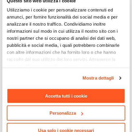
Questo sito web utilizza i cookie
Grafite
Utilizziamo i cookie per personalizzare contenuti ed
Materiale Struttura
annunci, per fornire funzionalità dei social media e per
Alluminio
analizzare il nostro traffico. Condividiamo inoltre
informazioni sul modo in cui utilizza il nostro sito con i
Caratteristiche
nostri partner che si occupano di analisi dei dati web,
Poggiatesta
pubblicità e social media, i quali potrebbero combinarle
Verniciatura
con altre informazioni che ha fornito loro o che hanno
Verniciatura a polvere
raccolto dal suo utilizzo dei loro servizi. Attraverso la
Portata Massima
sezione "Mostra dettagli" è possibile gestire le proprie
CODICE:
EM-45B
CODICE:
FA-14B
110 kg
opzioni e modificare le preferenze espresse in qualsiasi
Tavolino da giardino
Lampada da tavolo portatile
Mostra dettagli
momento. Per maggiori informazioni si invita a leggere la
rotondo 45 cm in acciaio
a LED 14x34h cm in
bianco - Emoji
alluminio bianco - Fair
nostra
Cookie Policy
.
Accetta tutti i cookie
€ 28,00
€ 39,00
Personalizza
Usa solo i cookie necessari