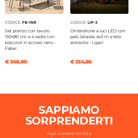
CODICE:
FB-1NR
CODICE:
LIP-3
Set pranzo con tavolo
Ombrellone a luci LED con
150x80 cm e 4 sedie con
palo laterale 4x3 m e telo
braccioli in acciaio nero -
antracite - Lipari
Faber
€ 346,00
€ 324,00
SAPPIAMO
SORPRENDERTI
Vuoi ricevere novità e