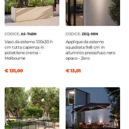
CODICE:
AS-74BN
CODICE:
ZEQ-98N
Vaso da esterno 100x30 h
Applique da esterno
cm tutta capienza in
squadrata 9x8 cm in
polietilene crema -
alluminio pressofuso nero
Melbourne
opaco - Zero
€ 131,00
€ 13,01