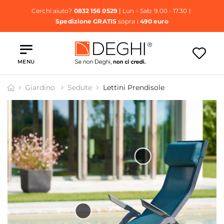
Cerchi aiuto?
0832 156 0529
| Lun - Sab: 9.00 - 17.30 |
Spedizione GRATIS
sopra i
490 euro
MENU
Giardino
Sedute
Lettini Prendisole