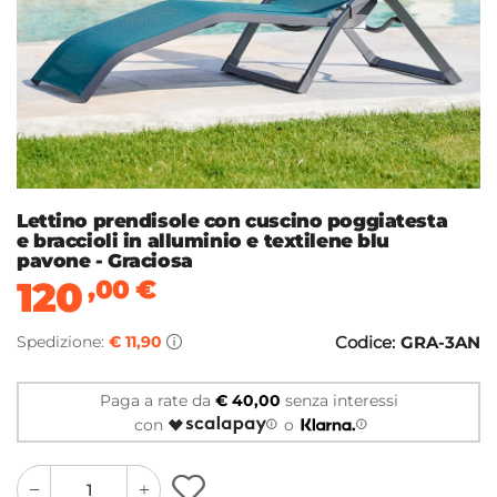
Lettino prendisole con cuscino poggiatesta
e braccioli in alluminio e textilene blu
pavone - Graciosa
120
,00
€
Spedizione:
€ 11,90
Codice:
GRA-3AN
Paga a rate da
€ 40,00
senza interessi
con
o
quantity
quantity