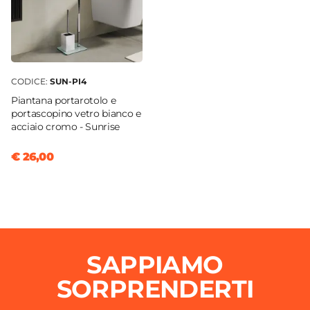
CODICE:
SUN-PI4
Piantana portarotolo e
portascopino vetro bianco e
acciaio cromo - Sunrise
€ 26,00
SAPPIAMO
SORPRENDERTI