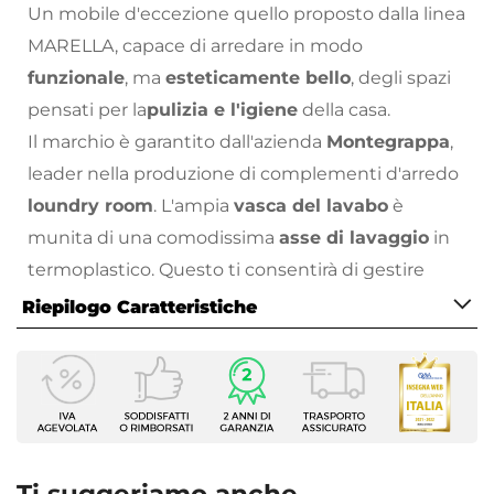
Un mobile d'eccezione quello proposto dalla linea
MARELLA, capace di arredare in modo
funzionale
, ma
esteticamente bello
, degli spazi
pensati per la
pulizia e l'igiene
della casa.
Il marchio è garantito dall'azienda
Montegrappa
,
leader nella produzione di complementi d'arredo
loundry room
. L'ampia
vasca del lavabo
è
munita di una comodissima
asse di lavaggio
in
termoplastico. Questo ti consentirà di gestire
facilmente il trattamento dei capi con texture
Riepilogo Caratteristiche
delicate e non solo.
Caratteristiche Mobile
Alla base del lavabo, vi è un pratico
mobile a
Larghezza
doppia anta
, utile per riporre detergenti,
60 cm
detersivi e ciò di cui necessitiamo per la pulizia
Profondità
dei nostri spazi.
50 cm
I materiali impiegati sono di ottima qualità.