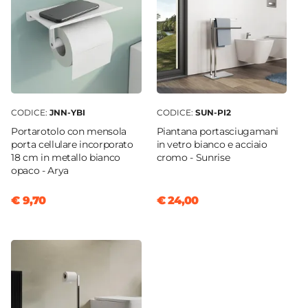
Incluso
Materiale Strofinatoio
Materiale termoplastico
Caratteristiche
Piedini regolabili
CODICE:
JNN-YBI
CODICE:
SUN-PI2
Portarotolo con mensola
Piantana portasciugamani
porta cellulare incorporato
in vetro bianco e acciaio
18 cm in metallo bianco
cromo - Sunrise
opaco - Arya
€ 9,70
€ 24,00