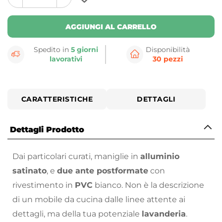
plus
minus
button
button
AGGIUNGI AL CARRELLO
Spedito in
5 giorni
Disponibilità
lavorativi
30 pezzi
CARATTERISTICHE
DETTAGLI
Dettagli Prodotto
Dai particolari curati, maniglie in
alluminio
satinato
, e
due ante postformate
con
rivestimento in
PVC
bianco. Non è la descrizione
di un mobile da cucina dalle linee attente ai
dettagli, ma della tua potenziale
lavanderia
.