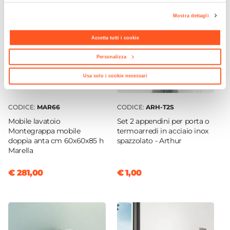
A destra
|
A sinistra
Mostra dettagli
Il mobile arriva compreso di:
Numero Ante/cassetti
Accetta tutti i cookie
2 ante
Colore Ante/cassetti
Personalizza
Bianco
Usa solo i cookie necessari
Lavabo
Singolo
CODICE:
MAR66
CODICE:
ARH-T2S
Materiale Vasca
Mobile lavatoio
Set 2 appendini per porta o
Materiale termoplastico
Montegrappa mobile
termoarredi in acciaio inox
Foro Miscelatore
doppia anta cm 60x60x85 h
spazzolato - Arthur
Marella
Predisposizione
Dimensioni Interne Vasca
€ 281,00
€ 1,00
55,5 x 42 cm
Profondità Vasca
25 cm
Sifone