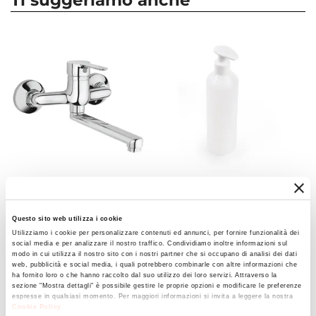
Ti suggeriamo anche
Altezza
Questo assicura al prodotto
la migliore tenuta
85 cm
nel tempo
: la struttura è in
legno truciolare
Marca
trattato
e reso altamente
idrorepellente
. La
Montegrappa
vasca è in
termoplastico
, materiale dalla facile
Serie
manutenzione e molto leggero.
Marella
Le ante del mobile sono lavorate per avere dei
Per Ambienti
bordi arrotondati
e delle finiture curate.
Interni
Il tutto di colore
Materiale Mobile
bianco satinato
adattabile ad
Legno MDF
|
Nobilitato
ogni situazione d'arredo.
CODICE:
P3CR51
CODICE:
DOSER
Materiale Maniglie
Linea MARELLA: ante stondate e maniglie
Miscelatore lavello a muro
Dosatore con erogatore
Alluminio
Questo sito web utilizza i cookie
in ottone cromato con
incluso per lavatoi in
ergonomiche, per unire insieme design e
Utilizziamo i cookie per personalizzare contenuti ed annunci, per fornire funzionalità dei
canna girevole - Paini P3
termoplastico
Colore Struttura
social media e per analizzare il nostro traffico. Condividiamo inoltre informazioni sul
funzionalità.
modo in cui utilizza il nostro sito con i nostri partner che si occupano di analisi dei dati
Bianco
web, pubblicità e social media, i quali potrebbero combinarle con altre informazioni che
€ 37,00
€ 16,01
Ottima soluzione per spazi adibiti all'igiene e
Tipo Di Apertura
ha fornito loro o che hanno raccolto dal suo utilizzo dei loro servizi. Attraverso la
sezione "Mostra dettagli" è possibile gestire le proprie opzioni e modificare le preferenze
pulizia della vostra casa.
Anta
espresse in qualsiasi momento. Per maggiori informazioni si invita a leggere la nostra
Cookie Policy
.
Posizione Apertura