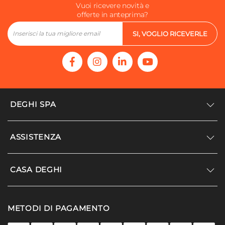
Vuoi ricevere novità e
offerte in anteprima?
SI, VOGLIO RICEVERLE
DEGHI SPA
Accedi/Registrati
ASSISTENZA
Noi siamo Deghi
Politica dei prezzi
Supporto
CASA DEGHI
Lavora con noi
Paga a rate
Diventa fornitore
Località disagiate
Noi Siamo Deghi
Modello organizzativo e codice etico
METODI DI PAGAMENTO
Agevolazioni fiscali
I nostri luoghi
Promozioni
Termini e condizioni