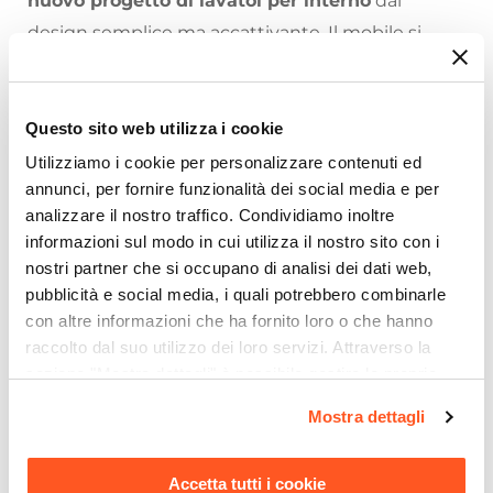
nuovo progetto di lavatoi per interno
dal
design semplice ma accattivante. Il mobile si
presenta in truciolare nobilitato da 18 mm, con
frontali in laminato lucido bianco. L'apertura delle
ante è con maniglia cromata. Il lavatoio viene
Questo sito web utilizza i cookie
fornito di tavola lavapanni in legno massello,
Utilizziamo i cookie per personalizzare contenuti ed
annunci, per fornire funzionalità dei social media e per
sifone e troppopieno.
analizzare il nostro traffico. Condividiamo inoltre
L'arredamento rispecchia il nostro stile di vita e le
informazioni sul modo in cui utilizza il nostro sito con i
nostre abitudini. La creatività si fa spazio anche in
nostri partner che si occupano di analisi dei dati web,
pubblicità e social media, i quali potrebbero combinarle
lavanderia e l'eleganza si unisce alla praticità.
con altre informazioni che ha fornito loro o che hanno
Lindo di Colavene
condivide un concept
raccolto dal suo utilizzo dei loro servizi. Attraverso la
Riepilogo Caratteristiche
innovativo e crea il lavatoio a terra con frontale
sezione "Mostra dettagli" è possibile gestire le proprie
bianco lucido e alto 86 cm con 2 ante e lavabo
opzioni e modificare le preferenze espresse in qualsiasi
Caratteristiche Mobile
Mostra dettagli
ABS metacrilato. Solo materiali resistenti per
momento. Per maggiori informazioni si invita a leggere la
Larghezza
nostra
Cookie Policy
.
un'esperienza di arredo senza paragoni.
75 cm
Accetta tutti i cookie