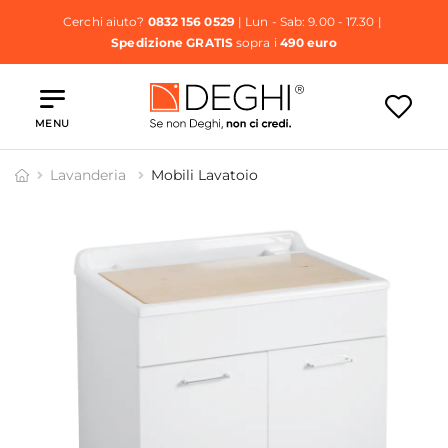
Cerchi aiuto?
0832 156 0529
| Lun - Sab: 9.00 - 17.30 |
Spedizione GRATIS
sopra i
490 euro
MENU
Lavanderia
Mobili Lavatoio