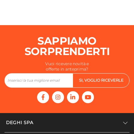
Anta
Numero Ante/cassetti
2 ante
Colore Ante/cassetti
SAPPIAMO
Bianco
Finitura
SORPRENDERTI
Lucida
Lavabo
Vuoi ricevere novità e
offerte in anteprima?
Singolo
Materiale Vasca
SI, VOGLIO RICEVERLE
Metacrilato
|
ABS
Foro Troppopieno
Presente
Foro Miscelatore
Predisposizione
DEGHI SPA
Dimensioni Interne Vasca