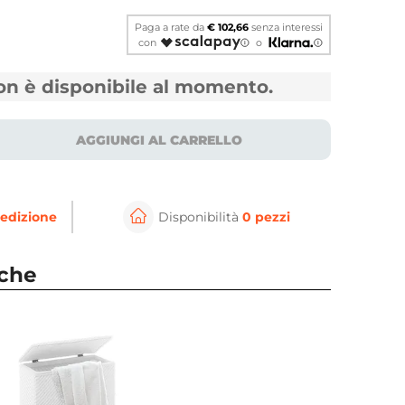
Paga a rate da
€ 102,66
senza interessi
con
o
non è disponibile al momento.
AGGIUNGI AL CARRELLO
edizione
Disponibilità
0 pezzi
⚲
per ingrandire
Cli
nche