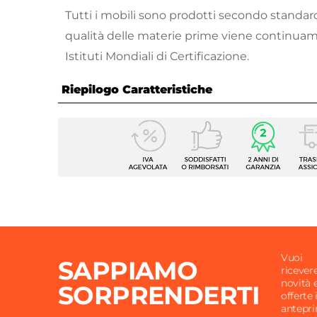
Tutti i mobili sono prodotti secondo standards
qualità delle materie prime viene continuam
Istituti Mondiali di Certificazione.
Riepilogo Caratteristiche
Caratteristiche Mobile
Larghezza
50 cm
Profondità
50 cm
Altezza
86 cm
Marca
Colav
Serie
Swash
Per Ambienti
Interni
Vuoi
SAPPIAMO
Materiale Mobile
Nobili
ricever
novità 
SORPRENDERTI
Materiale Maniglie
Metall
offerte 
antepr
Colore Struttura
Bianc