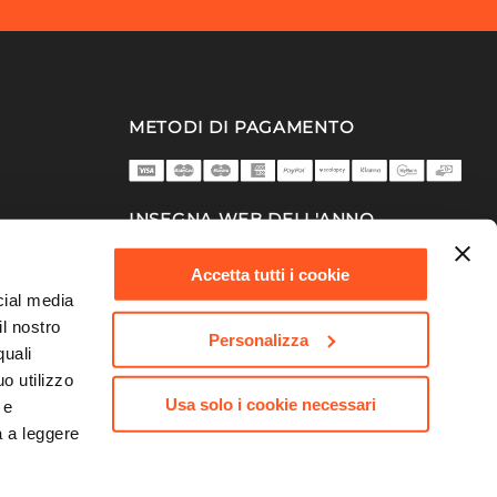
METODI DI PAGAMENTO
INSEGNA WEB DELL'ANNO
2025/26
Accetta tutti i cookie
cial media
il nostro
Personalizza
quali
o utilizzo
Usa solo i cookie necessari
 e
a a leggere