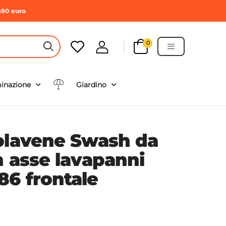
490 euro
0
HEADER SEARCH BUTTON
minazione
Giardino
olavene Swash da
n asse lavapanni
6 frontale