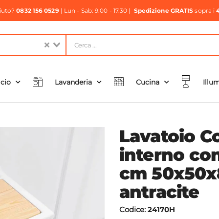
aiuto?
0832 156 0529
| Lun - Sab: 9.00 - 17.30 |
Spedizione GRATIS
sopra i
icio
Lavanderia
Cucina
Illu
Lavatoio C
interno co
cm 50x50x8
antracite
Codice:
24170H