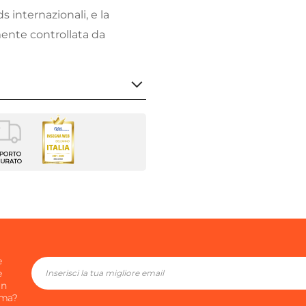
 internazionali, e la
ente controllata da
ene
tato
e
e
o
in
ima?
o