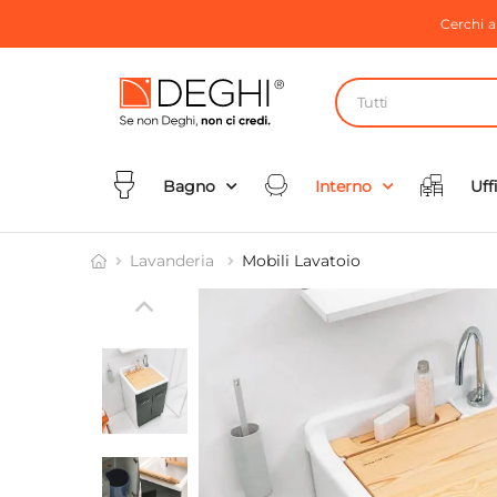
Cerchi 
Tutti
Bagno
Interno
Uff
Lavanderia
Mobili Lavatoio