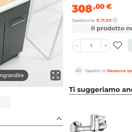
308
,00
€
Spedizione:
€ 17,00
Il prodotto 
quantity
quantity
plus
minus
button
button
Spedito in
Nessuna sp
⚲
ingrandire
Clicca 
Ti suggeriamo a