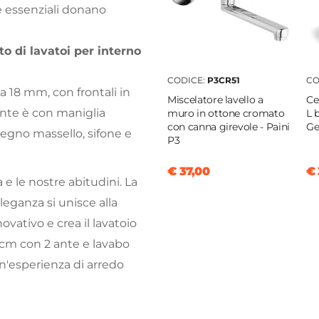
e essenziali donano
o di lavatoi per interno
CODICE:
P3CR51
CO
da 18 mm, con frontali in
Miscelatore lavello a
Ce
 ante è con maniglia
muro in ottone cromato
L 
con canna girevole - Paini
Ge
legno massello, sifone e
P3
€ 37,00
€ 
a e le nostre abitudini. La
eleganza si unisce alla
vativo e crea il lavatoio
6 cm con 2 ante e lavabo
un'esperienza di arredo