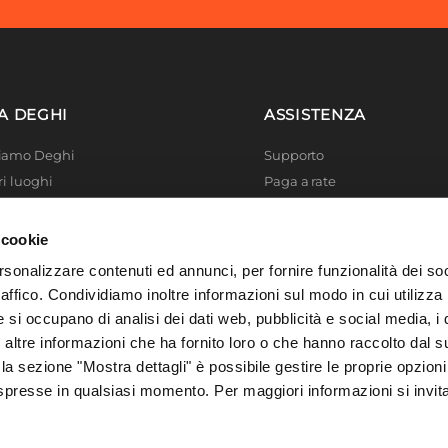
ite
A DEGHI
ASSISTENZA
o
Siamo Deghi
Supporto
ilato
|
ABS
ri luoghi
Paga a rate
nte
 4 Planet
Località disagiate
posizione
 La produzione
Agevolazioni fiscali
 cookie
4 cm
er di successo
Termini e condizioni
rsonalizzare contenuti ed annunci, per fornire funzionalità dei so
 Solidale
Privacy Policy
raffico. Condividiamo inoltre informazioni sul modo in cui utilizza 
a
i Academy
Cookie policy
e si occupano di analisi dei dati web, pubblicità e social media, i 
a
ltre informazioni che ha fornito loro o che hanno raccolto dal su
o
 la sezione "Mostra dettagli" è possibile gestire le proprie opzioni
spresse in qualsiasi momento. Per maggiori informazioni si invit
massello
le