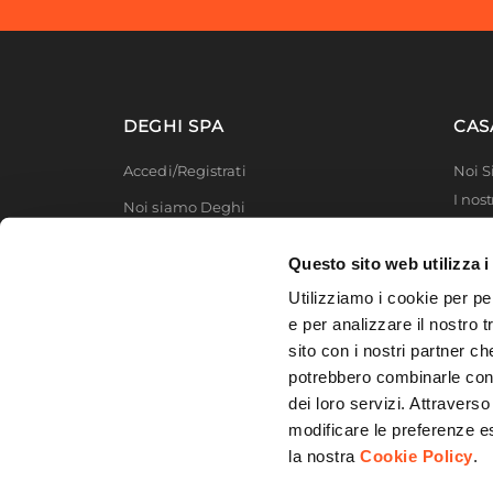
Tipo Di Apertura
Anta
Numero Ante/cassetti
2 ante
Colore Ante/cassetti
Antrac
Finitura
Lucida
DEGHI SPA
CAS
Lavabo
Singol
Accedi/Registrati
Noi 
Materiale Vasca
Metacr
I nost
Noi siamo Deghi
Foro Troppopieno
Prese
Deghi
Foro Miscelatore
Predis
Politica dei prezzi
MFT -
Questo sito web utilizza i
Dimensioni Interne Vasca
42 x 4
Lavora con noi
Partn
Utilizziamo i cookie per pe
Profondità Vasca
26 cm
Deghi
Diventa fornitore
e per analizzare il nostro t
Piletta
Inclus
Degh
sito con i nostri partner ch
Modello organizzativo e codice etico
Rubinetteria
Esclus
potrebbero combinarle con a
Promozioni
Sifone
Inclus
dei loro servizi. Attraverso
modificare le preferenze e
Materiale Strofinatoio
Legno 
la nostra
Cookie Policy
.
Colore Strofinatoio
Natura