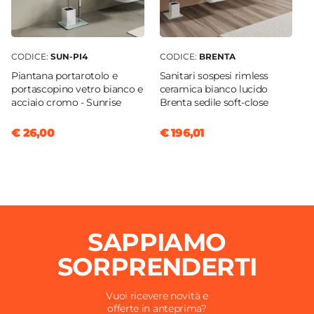
CODICE:
SUN-PI4
CODICE:
BRENTA
Piantana portarotolo e
Sanitari sospesi rimless
portascopino vetro bianco e
ceramica bianco lucido
acciaio cromo - Sunrise
Brenta sedile soft-close
€ 26,00
€ 196,01
SAPPIAMO
SORPRENDERTI
Vuoi ricevere novità e
offerte in anteprima?