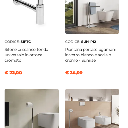
CODICE:
SIFTC
CODICE:
SUN-PI2
Sifone di scarico tondo
Piantana portasciugamani
universale in ottone
in vetro bianco e acciaio
cromato
cromo - Sunrise
€ 22,00
€ 24,00