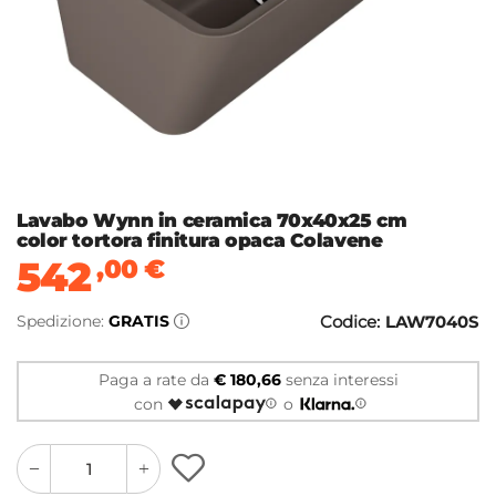
Lavabo Wynn in ceramica 70x40x25 cm
color tortora finitura opaca Colavene
542
,00
€
Spedizione:
GRATIS
Codice:
LAW7040S
Paga a rate da
€ 180,66
senza interessi
con
o
quantity
quantity
plus
minus
button
button