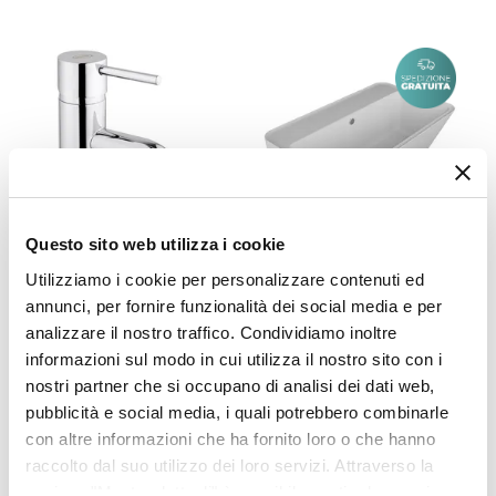
dall'utente finale che lo rende un prodotto
70 cm
indispensabile per completare l'arredo di bagni e
Profondità
lavanderie efficienti e funzionali.
40 cm
Installazione
Appoggio
|
Sospeso
Per Ambienti
Interni
|
Esterni
Altezza Vasca
Questo sito web utilizza i cookie
19 cm
Utilizziamo i cookie per personalizzare contenuti ed
CODICE:
GUN1
CODICE:
LAW7040T
Dimensioni Interne Vasca
annunci, per fornire funzionalità dei social media e per
Miscelatore lavabo cromato
Lavabo ampio in ceramica
65 x 25,5 cm
analizzare il nostro traffico. Condividiamo inoltre
- Gun di Jacuzzi -
Wynn 70x40x25 cm bianco
Rubinetteria
finitura opaca Colavene
Materiale Vasca
informazioni sul modo in cui utilizza il nostro sito con i
Ceramica
nostri partner che si occupano di analisi dei dati web,
€ 54,00
€ 542,00
pubblicità e social media, i quali potrebbero combinarle
Marca
con altre informazioni che ha fornito loro o che hanno
Colavene
raccolto dal suo utilizzo dei loro servizi. Attraverso la
Serie
sezione "Mostra dettagli" è possibile gestire le proprie