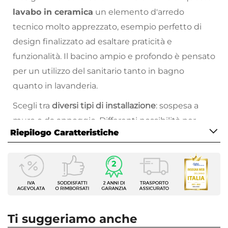
lavabo in ceramica
un elemento d'arredo
tecnico molto apprezzato, esempio perfetto di
design finalizzato ad esaltare praticità e
funzionalità. Il bacino ampio e profondo è pensato
per un utilizzo del sanitario tanto in bagno
quanto in lavanderia.
Scegli tra
diversi tipi di installazione
: sospesa a
muro o da appoggio. Differenti possibilità per
Riepilogo Caratteristiche
dare vita a bagni in stile diverso e sempre
originale.
Caratteristiche
Tipologia
L'ampio bacino di questo
lavabo in ceramica
Lavatoio
Altezza
promette semplicità di utilizzo anche nell'uso
25 cm
quotidiano. Caratteristica molto apprezzata
Ti suggeriamo anche
Larghezza