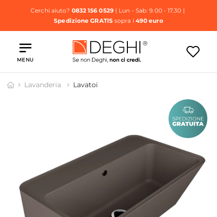
Cerchi aiuto?
0832 156 0529
| Lun - Sab: 9.00 - 17.30 |
Spedizione GRATIS
sopra i
490 euro
MENU
Lavanderia
Lavatoi