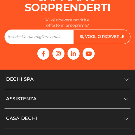
SORPRENDERTI
Vuoi ricevere novità e
offerte in anteprima?
SI, VOGLIO RICEVERLE
DEGHI SPA
Accedi/Registrati
ASSISTENZA
Noi siamo Deghi
Politica dei prezzi
Supporto
CASA DEGHI
Lavora con noi
Paga a rate
Diventa fornitore
Località disagiate
Noi Siamo Deghi