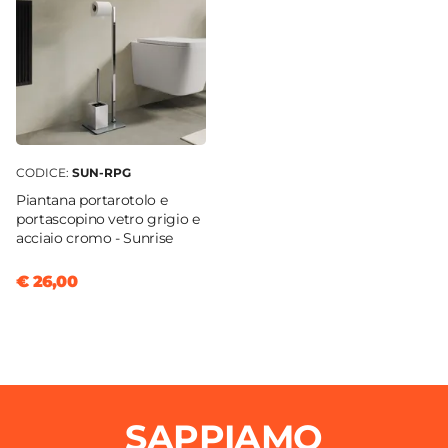
Legno chiaro
CODICE:
SUN-RPG
Piantana portarotolo e
portascopino vetro grigio e
acciaio cromo - Sunrise
€ 26,00
SAPPIAMO