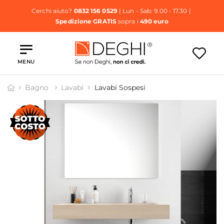
Cerchi aiuto?
0832 156 0529
| Lun - Sab: 9.00 - 17.30 |
Spedizione GRATIS
sopra i
490 euro
MENU
Bagno
Lavabi
Lavabi Sospesi