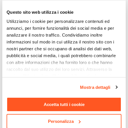
Ti suggeriamo anche
Per le sue caratteristiche:
Profondità
Questo sito web utilizza i cookie
46 cm
Utilizziamo i cookie per personalizzare contenuti ed
Altezza
resiste al vapore;
annunci, per fornire funzionalità dei social media e per
12 cm
è idrofugo;
analizzare il nostro traffico. Condividiamo inoltre
Serie
è ignifugo;
informazioni sul modo in cui utilizza il nostro sito con i
Jalama
ha una superficie non porosa;
nostri partner che si occupano di analisi dei dati web,
Colore Specifico
resiste all'usura;
pubblicità e social media, i quali potrebbero combinarle
Rovere polare
è repellente allo sporco;
con altre informazioni che ha fornito loro o che hanno
Effetto
raccolto dal suo utilizzo dei loro servizi. Attraverso la
resiste ai prodotti per la pulizia e ai
Effetto legno
sezione "Mostra dettagli" è possibile gestire le proprie
disinfettanti;
CODICE:
GUN1
CODICE:
SIFTC
opzioni e modificare le preferenze espresse in qualsiasi
Materiale
è certificato 100% secondo le norme UE.
Mostra dettagli
Miscelatore lavabo cromato
Sifone di scarico tondo
momento. Per maggiori informazioni si invita a leggere la
HPL
L'
hpl
è un materiale qualitativamente affidabile, il
- Gun di Jacuzzi -
universale in ottone
nostra
Cookie Policy
.
Installazione
Rubinetteria
cromato
piu ricco di funzionalita estetiche per la
Accetta tutti i cookie
Sospeso
realizzazione di arredi dal design.
€ 54,00
€ 22,00
Altezza Vasca
Personalizza
9,8 cm