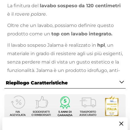
La finitura del
lavabo sospeso da 120 centimetri
è il
rovere polare
.
Oltre che un lavabo, possiamo definire questo
prodotto come un
top con lavabo integrato.
Il lavabo sospeso Jalama è realizzato in
hpl
, un
materiale in grado di resistere agli usi più esigenti,
senza perdere mai di vista un gusto estetico e la
funzionalità. Jalama è un prodotto idrofugo, anti-
batterico, ignifugo, repellente allo sporco e
Riepilogo Caratteristiche
resistente all'usura.
Caratteristiche
Forma
Un materiale innovativo: lo
stratificato HPL
.
Rettangolare
Questo materiale è di qualità eccellente e risulta
Larghezza
esteticamente moderno. Perché si usa in bagno?
120 cm