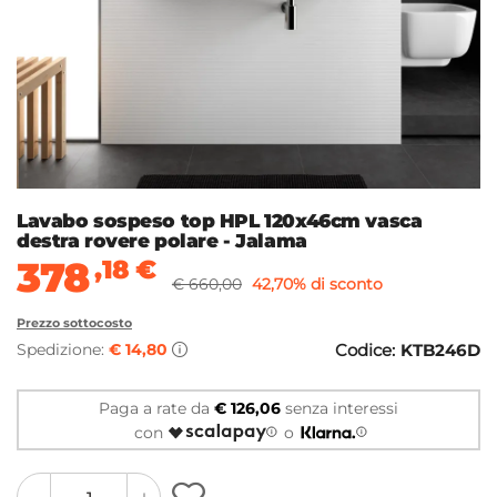
Lavabo sospeso top HPL 120x46cm vasca
destra rovere polare - Jalama
378
,18
€
€ 660,00
42,70% di sconto
Prezzo sottocosto
Spedizione:
€ 14,80
Codice:
KTB246D
Paga a rate da
€ 126,06
senza interessi
con
o
quantity
quantity