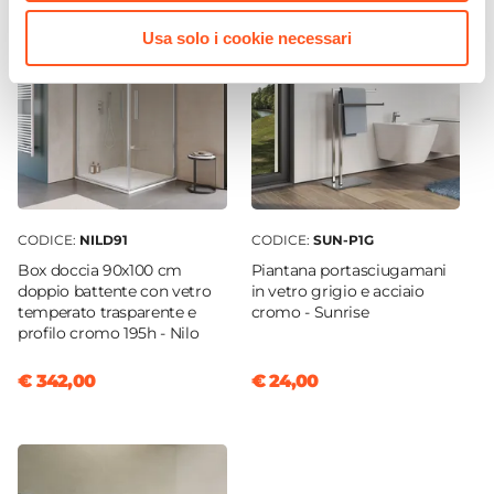
Dimensioni Interne Vasca
46 x 29 cm
Usa solo i cookie necessari
Caratteristiche
Fondo removibile
|
Trattamento antibatterico
Foro Miscelatore
Monoforo
Foro Troppopieno
No
CODICE:
NILD91
CODICE:
SUN-P1G
Posizione Vasca
Box doccia 90x100 cm
Piantana portasciugamani
Destra
doppio battente con vetro
in vetro grigio e acciaio
Piletta
temperato trasparente e
cromo - Sunrise
profilo cromo 195h - Nilo
Non inclusa
Rubinetteria
€ 342,00
€ 24,00
Non inclusa
Staffe Di Sostegno
Incluse
Colore