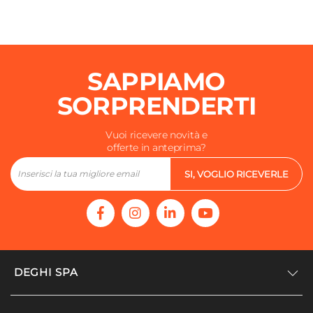
Non inclusa
Rubinetteria
Non inclusa
Specchio
SAPPIAMO
Non incluso
SORPRENDERTI
Vuoi ricevere novità e
offerte in anteprima?
SI, VOGLIO RICEVERLE
DEGHI SPA
Accedi/Registrati