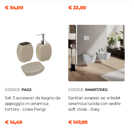
46 x 29 cm
piu ricco di funzionalita estetiche per la
€ 54,00
€ 22,00
Caratteristiche
realizzazione di arredi dal design.
Asimmetrico
|
Fondo removibile
|
Trattamento
antibatterico
Foro Miscelatore
Monoforo
Foro Troppopieno
No
Posizione Vasca
Destra
Installazione
CODICE:
PAG2
CODICE:
SMART/DEG
Sospeso
Set 3 accessori da bagno da
Sanitari sospesi wc e bidet
Staffe Di Sostegno
appoggio in ceramica
ceramica lucida con sedile
Incluse
tortora - Linea Parigi
soft close - Easy
Materiale
€ 14,49
€ 147,00
HPL
Piletta