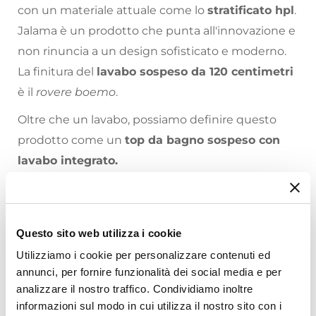
con un materiale attuale come lo
stratificato hpl
.
Jalama è un prodotto che punta all'innovazione e
non rinuncia a un design sofisticato e moderno.
La finitura del
lavabo sospeso da 120 centimetri
è il
rovere boemo
.
Oltre che un lavabo, possiamo definire questo
prodotto come un
top da bagno sospeso con
lavabo integrato.
Il lavabo sospeso Jalama è realizzato in
hpl
, un
materiale in grado di resistere agli usi più esigenti,
senza perdere mai di vista un gusto estetico e la
Questo sito web utilizza i cookie
funzionalità. Jalama è un prodotto idrofugo, anti-
Utilizziamo i cookie per personalizzare contenuti ed
Riepilogo Caratteristiche
batterico, ignifugo, repellente allo sporco e
annunci, per fornire funzionalità dei social media e per
analizzare il nostro traffico. Condividiamo inoltre
resistente all'usura.
Caratteristiche
informazioni sul modo in cui utilizza il nostro sito con i
Forma