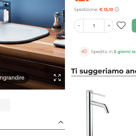
Spedizione:
€ 15,10
quantity
quantity
plus
minus
button
button
Spedito in
5 giorni la
Ti suggeriamo a
⚲
ingrandire
Clicca 