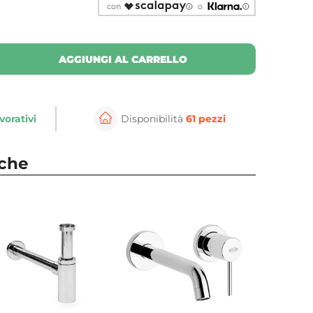
con
o
AGGIUNGI AL CARRELLO
vorativi
Disponibilità
61 pezzi
nche
⚲
per ingrandire
Cli