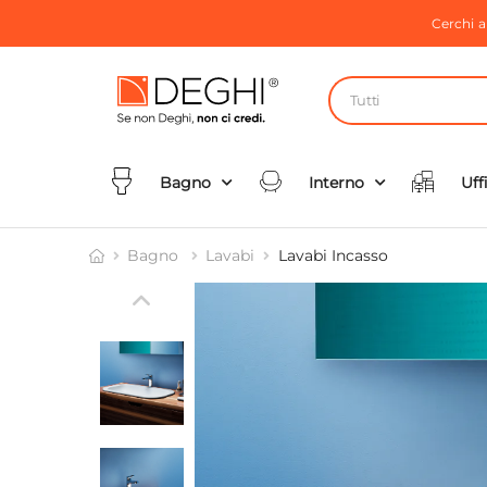
Cerchi 
Tutti
Bagno
Interno
Uff
Bagno
Lavabi
Lavabi Incasso