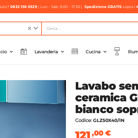
aiuto?
0832 156 0529
| Lun - Sab: 9.00 - 17.30 |
Spedizione GRATIS
sopra i
icio
Lavanderia
Cucina
Illu
Lavabo sem
ceramica G
bianco sop
Codice:
GLZ50X40/IN
121
,00
€