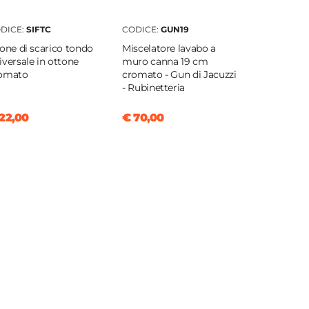
DICE:
SIFTC
CODICE:
GUN19
fone di scarico tondo
Miscelatore lavabo a
iversale in ottone
muro canna 19 cm
omato
cromato - Gun di Jacuzzi
- Rubinetteria
22,00
€ 70,00