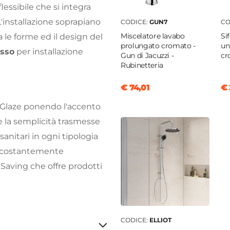
lessibile che si integra
 L'installazione soprapiano
CODICE:
GUN7
CO
Miscelatore lavabo
Si
a le forme ed il design del
prolungato cromato -
un
asso
per installazione
Gun di Jacuzzi -
cr
Rubinetteria
€ 74,01
€ 
i Glaze ponendo l'accento
 e la semplicità trasmesse
anitari in ogni tipologia
è costantemente
 Saving che offre prodotti
CODICE:
ELLIOT