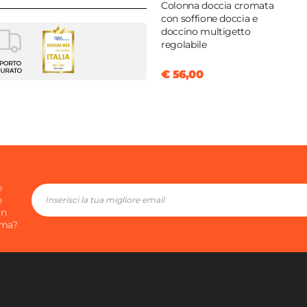
Colonna doccia cromata
con soffione doccia e
doccino multigetto
regolabile
golare
€ 56,00
a
o
e
e
in
ima?
0 cm
foro
o