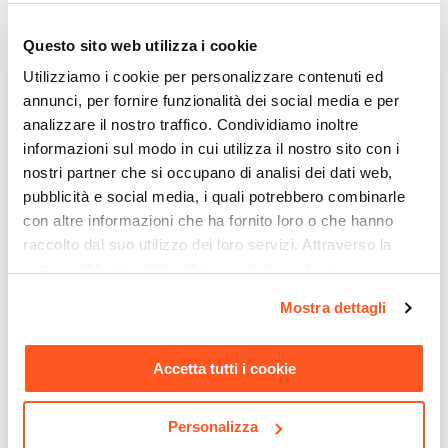
Materiali e finiture a volontà per la tipologia di
lavabi arredo più versatile.
Questo sito web utilizza i cookie
Elementi d’arredo mirati possono caratterizzare lo
Utilizziamo i cookie per personalizzare contenuti ed
annunci, per fornire funzionalità dei social media e per
stile del bagno e rendere protagonista il tuo
analizzare il nostro traffico. Condividiamo inoltre
ambiente bagno tra tutte le stanze della casa.
informazioni sul modo in cui utilizza il nostro sito con i
nostri partner che si occupano di analisi dei dati web,
Riepilogo Caratteristiche
pubblicità e social media, i quali potrebbero combinarle
con altre informazioni che ha fornito loro o che hanno
Caratteristiche
raccolto dal suo utilizzo dei loro servizi. Attraverso la
Larghezza
sezione "Mostra dettagli" è possibile gestire le proprie
60 cm
opzioni e modificare le preferenze espresse in qualsiasi
Mostra dettagli
Profondità
momento. Per maggiori informazioni si invita a leggere la
37 cm
nostra
Cookie Policy
.
Ti suggeriamo anche
Altezza
Accetta tutti i cookie
19 cm
Serie
Personalizza
Cloe