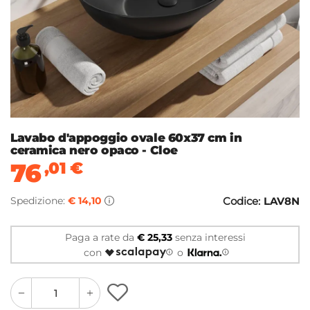
Lavabo d'appoggio ovale 60x37 cm in
ceramica nero opaco - Cloe
76
,01
€
Spedizione:
€ 14,10
Codice:
LAV8N
Paga a rate da
€ 25,33
senza interessi
con
o
quantity
quantity
plus
minus
button
button