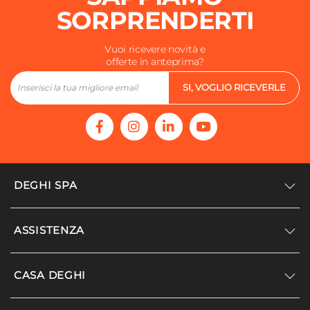
Piletta
SORPRENDERTI
Non inclusa
Rubinetteria
Vuoi ricevere novità e
offerte in anteprima?
Non inclusa
SI, VOGLIO RICEVERLE
DEGHI SPA
Accedi/Registrati
ASSISTENZA
Noi siamo Deghi
Politica dei prezzi
Supporto
CASA DEGHI
Lavora con noi
Paga a rate
Diventa fornitore
Località disagiate