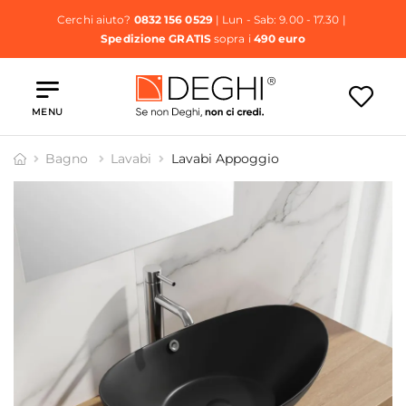
Cerchi aiuto?
0832 156 0529
| Lun - Sab: 9.00 - 17.30 |
Spedizione GRATIS
sopra i
490 euro
MENU
Bagno
Lavabi
Lavabi Appoggio