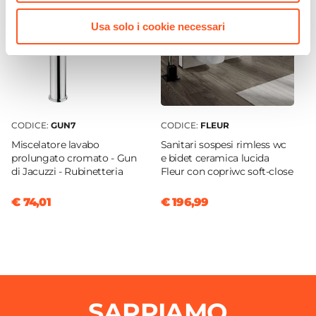
Colore Specifico
Usa solo i cookie necessari
Nero
Finitura
Opaca
Materiale
Ceramica
CODICE:
GUN7
CODICE:
FLEUR
Installazione
Miscelatore lavabo
Sanitari sospesi rimless wc
Appoggio
prolungato cromato - Gun
e bidet ceramica lucida
Altezza Vasca
di Jacuzzi - Rubinetteria
Fleur con copriwc soft-close
13,5 cm
€ 74,01
€ 196,99
Caratteristiche
Bordo slim
Foro Miscelatore
Senza foro
Foro Troppopieno
SAPPIAMO
Sì