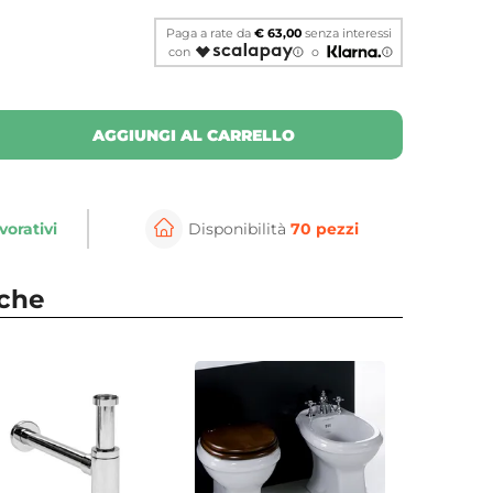
Paga a rate da
€ 63,00
senza interessi
con
o
AGGIUNGI AL CARRELLO
vorativi
Disponibilità
70 pezzi
per ingrandire
nche