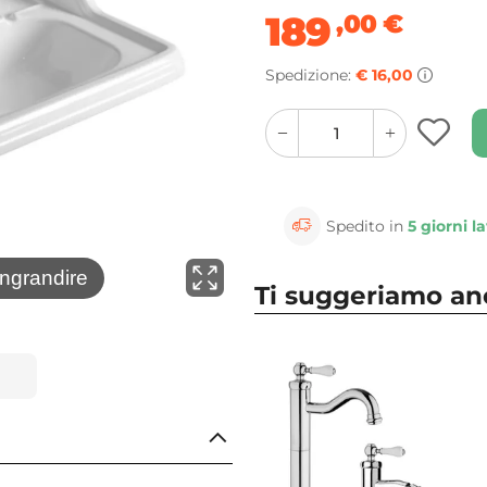
189
,00
€
Spedizione:
€ 16,00
quantity
quantity
plus
minus
button
button
Spedito in
5 giorni la
⚲
ingrandire
Clicca 
Ti suggeriamo a