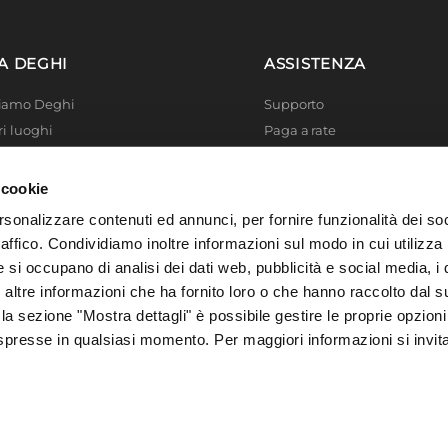
o
A DEGHI
ASSISTENZA
Siamo Deghi
Supporto
ri luoghi
Paga a rate
 4 Planet
Località disagiate
 La produzione
Agevolazioni fiscali
 cookie
er di successo
Termini e condizioni
rsonalizzare contenuti ed annunci, per fornire funzionalità dei so
 Solidale
Privacy Policy
raffico. Condividiamo inoltre informazioni sul modo in cui utilizza 
i Academy
Cookie policy
e si occupano di analisi dei dati web, pubblicità e social media, i 
ltre informazioni che ha fornito loro o che hanno raccolto dal su
 la sezione "Mostra dettagli" è possibile gestire le proprie opzioni
spresse in qualsiasi momento. Per maggiori informazioni si invit
, 73016 San Cesario di Lecce (LE), Italia | C.F. e P. IVA 04388370