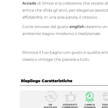
Arcade
di
Simas
è la collezione che resiste 
antica che sfida gli anni, per eleganza assolu
affidabilità. In una sola parola, il
classico
.
Curve sinuose dal gusto
english
daranno un 
ambiente bagno moderno o tradizionale.
Rinnova il tuo bagno con gusto e qualità ar
classico
vintage
che piacerà a tutti.
Riepilogo Caratteristiche
Caratteristiche
Forma
Rettan
Larghezza
68 cm