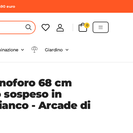
490 euro
0
HEADER SEARCH BUTTON
minazione
Giardino
noforo 68 cm
 sospeso in
ianco - Arcade di