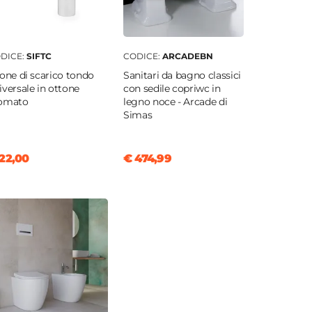
DICE:
SIFTC
CODICE:
ARCADEBN
fone di scarico tondo
Sanitari da bagno classici
iversale in ottone
con sedile copriwc in
omato
legno noce - Arcade di
Simas
22,00
€ 474,99