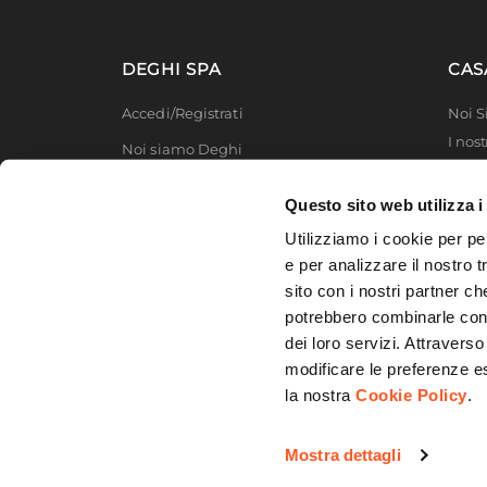
Colore
Bianc
DEGHI SPA
CAS
Accedi/Registrati
Noi 
I nost
Noi siamo Deghi
Deghi
Politica dei prezzi
MFT -
Questo sito web utilizza i
Lavora con noi
Partn
Utilizziamo i cookie per pe
Deghi
Diventa fornitore
e per analizzare il nostro t
Degh
sito con i nostri partner ch
Modello organizzativo e codice etico
potrebbero combinarle con a
Promozioni
dei loro servizi. Attraverso
modificare le preferenze e
la nostra
Cookie Policy
.
© 2026 DEGHI S.p.A. - Via Lecce Km. 3
Mostra dettagli