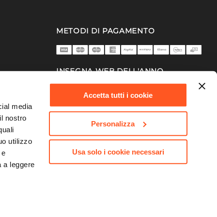
METODI DI PAGAMENTO
INSEGNA WEB DELL'ANNO
2025/26
Accetta tutti i cookie
cial media
il nostro
Personalizza
quali
o utilizzo
Usa solo i cookie necessari
 e
a a leggere
753 | Capitale Sociale 10.000.000,00 €