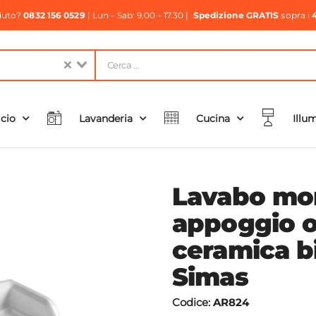
aiuto?
0832 156 0529
| Lun - Sab: 9.00 - 17.30 |
Spedizione GRATIS
sopra i
icio
Lavanderia
Cucina
Illu
Lavabo mo
appoggio o
ceramica b
Simas
Codice:
AR824