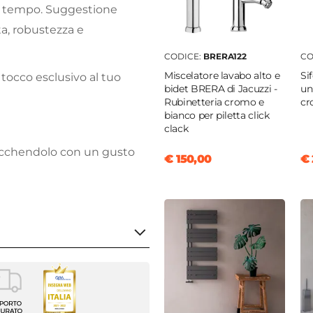
al tempo. Suggestione
ta, robustezza e
CODICE:
BRERA122
CO
Miscelatore lavabo alto e
Si
tocco esclusivo al tuo
bidet BRERA di Jacuzzi -
un
Rubinetteria cromo e
cr
bianco per piletta click
clack
ricchendolo con un gusto
€ 150,00
€ 
golare