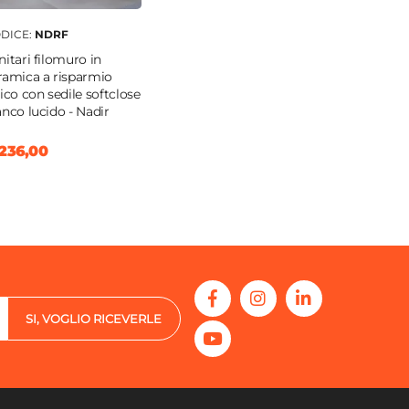
DICE:
NDRF
nitari filomuro in
ramica a risparmio
rico con sedile softclose
anco lucido - Nadir
236,00
SI, VOGLIO RICEVERLE