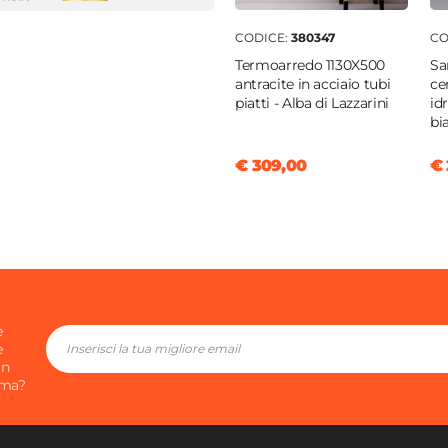
CODICE:
380347
CO
Termoarredo 1130X500
Sa
antracite in acciaio tubi
ce
piatti - Alba di Lazzarini
id
e
bi
o
€ 309,00
€ 
ica
gio
|
Sospeso
1 cm
posizione 3 fori
|
Monoforo
e
e
in
o
ima?
clusa
clusa