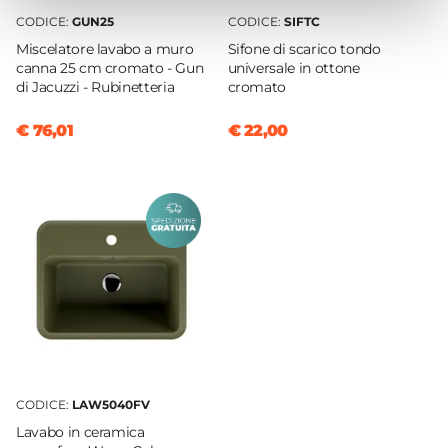
19 cm
CODICE:
GUN25
CODICE:
SIFTC
Dimensioni Interne Vasca
Miscelatore lavabo a muro
Sifone di scarico tondo
45 x 25,5 cm
canna 25 cm cromato - Gun
universale in ottone
di Jacuzzi - Rubinetteria
cromato
Materiale Vasca
Ceramica
€ 76,01
€ 22,00
Marca
Colavene
Serie
Wynn
Colore
Verde
Finitura
Opaca
Preforato
No
CODICE:
LAW5040FV
Foro Troppopieno
Lavabo in ceramica
Si