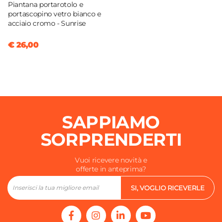
Piantana portarotolo e
portascopino vetro bianco e
acciaio cromo - Sunrise
€ 26,00
SAPPIAMO
SORPRENDERTI
Vuoi ricevere novità e
offerte in anteprima?
SI, VOGLIO RICEVERLE