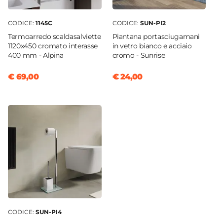
CODICE:
1145C
CODICE:
SUN-PI2
Termoarredo scaldasalviette
Piantana portasciugamani
1120x450 cromato interasse
in vetro bianco e acciaio
400 mm - Alpina
cromo - Sunrise
€ 69,00
€ 24,00
CODICE:
SUN-PI4