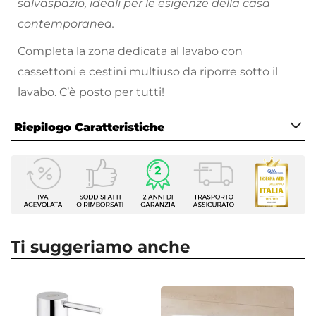
salvaspazio, ideali per le esigenze della casa
contemporanea.
Completa la zona dedicata al lavabo con
cassettoni e cestini multiuso da riporre sotto il
lavabo. C’è posto per tutti!
Riepilogo Caratteristiche
Caratteristiche
Forma
Rettangolare
Larghezza
55 cm
Ti suggeriamo anche
Profondità
45 cm
Altezza
18 cm