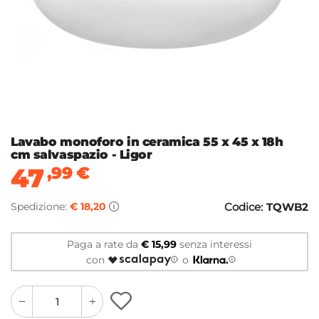
Lavabo monoforo in ceramica 55 x 45 x 18h
cm salvaspazio - Ligor
47
,99
€
Spedizione:
€ 18,20
Codice:
TQWB2
Paga a rate da
€ 15,99
senza interessi
con
o
quantity
quantity
plus
minus
button
button