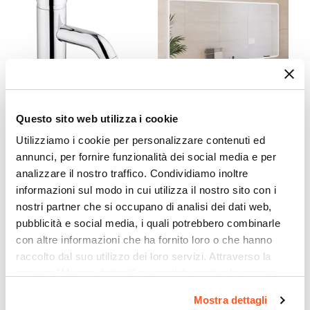
Serie
Ligor
Colore Specifico
Bianco
Finitura
Lucida
Questo sito web utilizza i cookie
CODICE:
GUN1
CODICE:
NAV-47
Materiale
Miscelatore lavabo cromato
Specchio led 70x140 cm
Utilizziamo i cookie per personalizzare contenuti ed
Ceramica
- Gun di Jacuzzi -
luce fredda con accensione
annunci, per fornire funzionalità dei social media e per
Rubinetteria
touch - Navel
Installazione
analizzare il nostro traffico. Condividiamo inoltre
Sospeso
informazioni sul modo in cui utilizza il nostro sito con i
€ 54,00
€ 147,00
Altezza Vasca
nostri partner che si occupano di analisi dei dati web,
13 cm
pubblicità e social media, i quali potrebbero combinarle
con altre informazioni che ha fornito loro o che hanno
Dimensioni Interne Vasca
raccolto dal suo utilizzo dei loro servizi. Attraverso la
29,5 x 47 cm
sezione "Mostra dettagli" è possibile gestire le proprie
Foro Miscelatore
opzioni e modificare le preferenze espresse in qualsiasi
Monoforo
Mostra dettagli
momento. Per maggiori informazioni si invita a leggere la