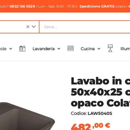
aiuto?
0832 156 0529
| Lun - Sab: 9.00 - 17.30 |
Spedizione GRATIS
sopra i
icio
Lavanderia
Cucina
Illu
Lavabo in 
50x40x25 
opaco Col
Codice:
LAW5040S
482
,00
€