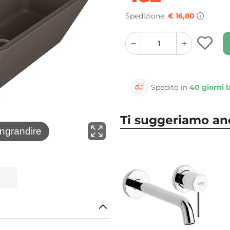
Spedizione:
€ 16,80
quantity
quantity
plus
minus
button
button
Spedito in
40 giorni l
Ti suggeriamo a
⚲
ingrandire
Clicca 