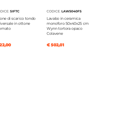
DICE:
SIFTC
CODICE:
LAW5040FS
fone di scarico tondo
Lavabo in ceramica
iversale in ottone
monoforo 50x40x25 cm
omato
Wynn tortora opaco
Colavene
22,00
€ 502,01