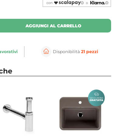
con
o
AGGIUNGI AL CARRELLO
avorativi
Disponibilità
21 pezzi
nche
⚲
per ingrandire
Cli