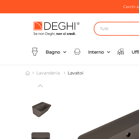
Cerchi 
Tutti
Bagno
Interno
Uff
Lavanderia
Lavatoi