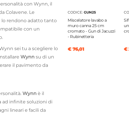
personalità con
Wynn
, il
 da
Colavene
. Le
CODICE:
GUN25
CO
Miscelatore lavabo a
Si
 lo rendono adatto tanto
muro canna 25 cm
un
compatibile con un
cromato - Gun di Jacuzzi
cr
- Rubinetteria
o.
Wynn
sei tu a scegliere lo
€ 76,01
€ 
installare
Wynn
su di un
erare il pavimento da
rsonalità.
Wynn
è il
ad infinite soluzioni di
gni lineari e facili da