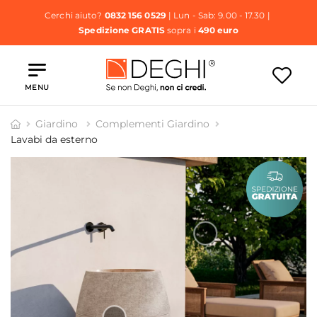
Cerchi aiuto?
0832 156 0529
| Lun - Sab: 9.00 - 17.30 |
Spedizione GRATIS
sopra i
490 euro
MENU
Giardino
Complementi Giardino
Lavabi da esterno