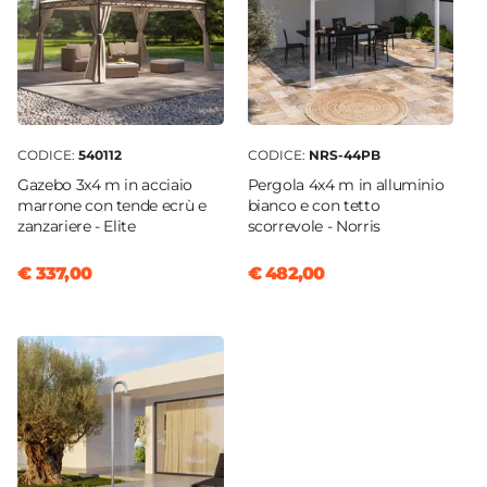
CODICE:
540112
CODICE:
NRS-44PB
Gazebo 3x4 m in acciaio
Pergola 4x4 m in alluminio
marrone con tende ecrù e
bianco e con tetto
zanzariere - Elite
scorrevole - Norris
€ 337,00
€ 482,00