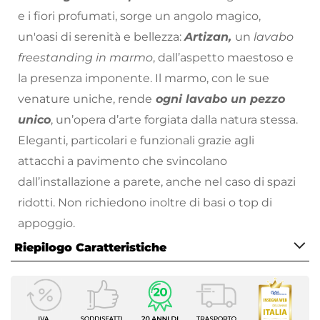
e i fiori profumati, sorge un angolo magico,
un'oasi di serenità e bellezza:
Artizan,
un
lavabo
freestanding in marmo
, dall’aspetto maestoso e
la presenza imponente. Il marmo, con le sue
venature uniche, rende
ogni lavabo un pezzo
unico
, un’opera d’arte forgiata dalla natura stessa.
Eleganti, particolari e funzionali grazie agli
attacchi a pavimento che svincolano
dall’installazione a parete, anche nel caso di spazi
ridotti. Non richiedono inoltre di basi o top di
appoggio.
Riepilogo Caratteristiche
Questi lavabi non sono solo oggetti di arredo, ma
veri e propri gioielli che impreziosiscono il
Caratteristiche
giardino, rendendolo un luogo da favola.
Tipologia