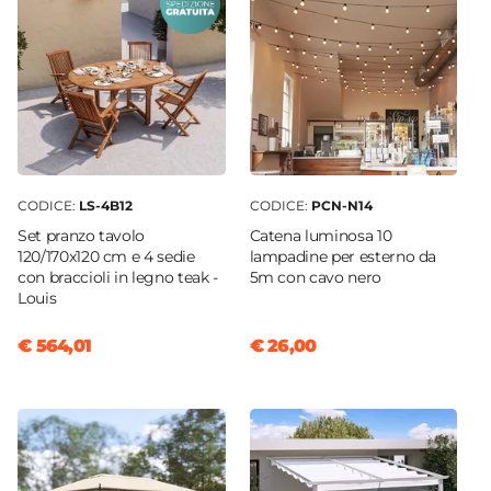
CODICE:
LS-4B12
CODICE:
PCN-N14
Set pranzo tavolo
Catena luminosa 10
120/170x120 cm e 4 sedie
lampadine per esterno da
con braccioli in legno teak -
5m con cavo nero
Louis
€ 564,01
€ 26,00