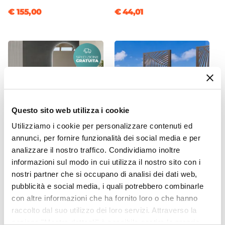
Piletta
€ 155,00
€ 44,01
Non Inclusa
Colore
Crema
Questo sito web utilizza i cookie
Utilizziamo i cookie per personalizzare contenuti ed
annunci, per fornire funzionalità dei social media e per
analizzare il nostro traffico. Condividiamo inoltre
CODICE:
PRE-LFXT
CODICE:
KRA-3BR
informazioni sul modo in cui utilizza il nostro sito con i
Miscelatore lavabo
Separé da giardino con
freestanding in acciaio inox
fioriera in acciaio bronzo
nostri partner che si occupano di analisi dei dati web,
316 satinato – Pure
100x34x180h cm e disegno
pubblicità e social media, i quali potrebbero combinarle
tropicale - Kaira
con altre informazioni che ha fornito loro o che hanno
raccolto dal suo utilizzo dei loro servizi. Attraverso la
€ 537,00
€ 138,99
sezione "Mostra dettagli" è possibile gestire le proprie