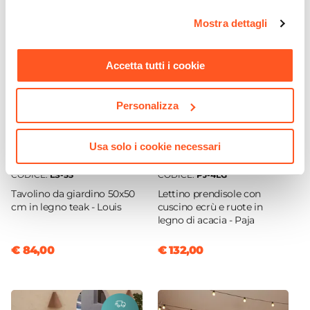
opzioni e modificare le preferenze espresse in qualsiasi
Mostra dettagli
momento. Per maggiori informazioni si invita a leggere la
nostra
Cookie Policy
.
Accetta tutti i cookie
Personalizza
Usa solo i cookie necessari
CODICE:
LS-55
CODICE:
PJ-4LG
Tavolino da giardino 50x50
Lettino prendisole con
cm in legno teak - Louis
cuscino ecrù e ruote in
legno di acacia - Paja
€ 84,00
€ 132,00