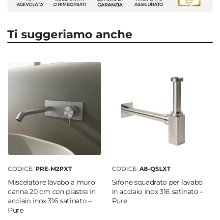
Artizan rappresenta il tocco finale che trasforma
Lavabi
uno spazio verde in un
Serie
paradiso
Artizan
personale.
Protagonisti dell’arredo privato o
Ti suggeriamo anche
Altezza
commerciale, sono i lavabi ad installazione libera.
90 cm
Dimensioni
Ø 50 cm
Forma
Rotonda
Caratteristiche
Bordi levigati
|
Lavorazione artigianale
Installazione
Freestanding
CODICE:
PRE-M2PXT
CODICE:
A8-QSLXT
Foro Miscelatore
Miscelatore lavabo a muro
Sifone squadrato per lavabo
Senza Foro
canna 20 cm con piastra in
in acciaio inox 316 satinato –
Foro Troppopieno
acciaio inox 316 satinato –
Pure
Pure
Senza foro