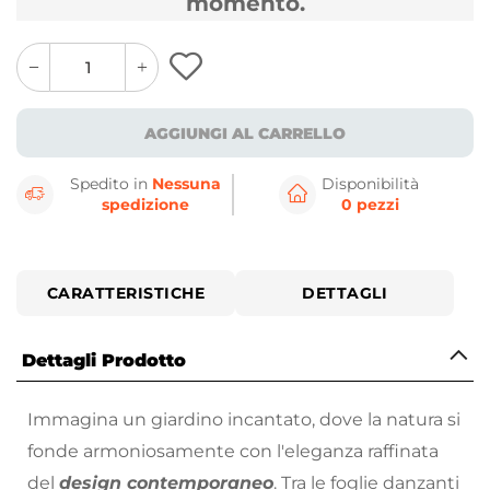
momento.
quantity
quantity
plus
minus
button
button
AGGIUNGI AL CARRELLO
Spedito in
Nessuna
Disponibilità
spedizione
0 pezzi
CARATTERISTICHE
DETTAGLI
Dettagli Prodotto
Immagina un giardino incantato, dove la natura si
fonde armoniosamente con l'eleganza raffinata
del
design contemporaneo
. Tra le foglie danzanti