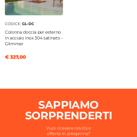
CODICE:
GL-DC
Colonna doccia per esterno
in acciaio inox 304 satinato -
Glimmer
€ 327,00
SAPPIAMO
SORPRENDERTI
Vuoi ricevere novità e
offerte in anteprima?