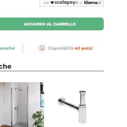
con
o
AGGIUNGI AL CARRELLO
vorativi
Disponibilità
40 pezzi
nche
⚲
per ingrandire
Cli