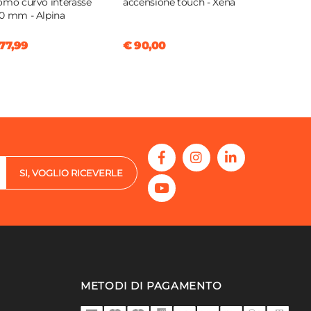
omo curvo interasse
accensione touch - Xena
0 mm - Alpina
77,99
€ 90,00
SI, VOGLIO RICEVERLE
METODI DI PAGAMENTO