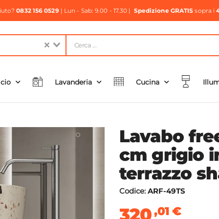
aiuto?
0832 156 0529
| Lun - Sab: 9.00 - 17.30 |
Spedizione GRATIS
sopra i
icio
Lavanderia
Cucina
Illu
Lavabo fre
cm grigio i
terrazzo s
Codice:
ARF-49TS
320
,01
€