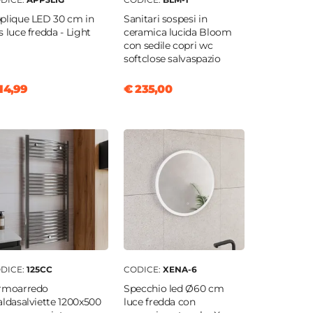
plique LED 30 cm in
Sanitari sospesi in
s luce fredda - Light
ceramica lucida Bloom
con sedile copri wc
softclose salvaspazio
14,99
€ 235,00
DICE:
125CC
CODICE:
XENA-6
rmoarredo
Specchio led Ø60 cm
aldasalviette 1200x500
luce fredda con