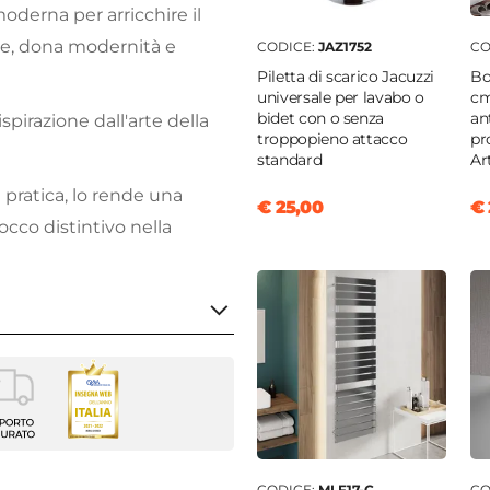
moderna per arricchire il
te, dona modernità e
CODICE:
JAZ1752
CO
Piletta di scarico Jacuzzi
Bo
universale per lavabo o
cm
bidet con o senza
an
spirazione dall'arte della
troppopieno attacco
pr
standard
Ar
pratica, lo rende una
€ 25,00
€ 
occo distintivo nella
do
CODICE:
MLF17-C
CO