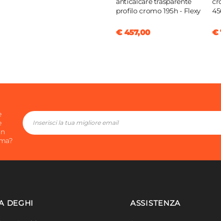
anticalcare trasparente
cr
profilo cromo 195h - Flexy
45
€ 457,00
€ 
e
e
in
ima?
A DEGHI
ASSISTENZA