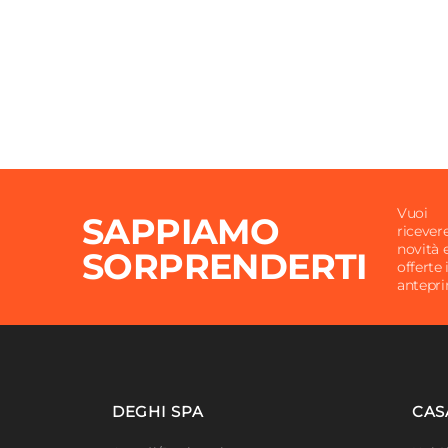
Vuoi
SAPPIAMO
ricever
novità 
SORPRENDERTI
offerte 
antepr
DEGHI SPA
CAS