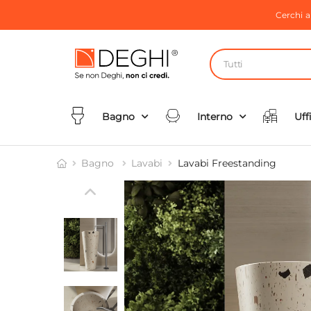
Cerchi 
Tutti
Bagno
Interno
Uff
Bagno
Lavabi
Lavabi Freestanding