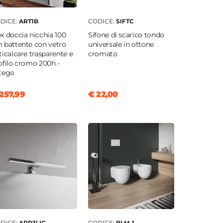
DICE:
ART1B
CODICE:
SIFTC
x doccia nicchia 100
Sifone di scarico tondo
 battente con vetro
universale in ottone
ticalcare trasparente e
cromato
ofilo cromo 200h -
tego
257,99
€ 22,00
DICE:
APP3LIG
CODICE:
BLM-1