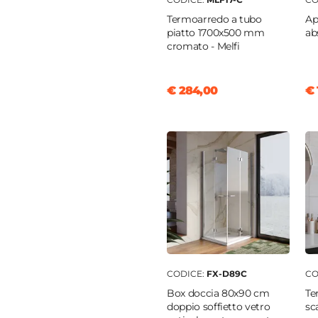
Termoarredo a tubo
Ap
piatto 1700x500 mm
ab
zo Shade
cromato - Melfi
€ 284,00
€ 
anding
zo
clusa
clusa
CODICE:
FX-D89C
CO
Box doccia 80x90 cm
Te
doppio soffietto vetro
sc