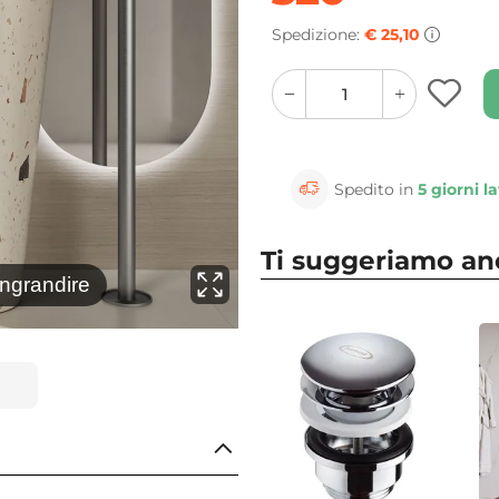
Spedizione:
€ 25,10
quantity
quantity
plus
minus
button
button
Spedito in
5 giorni la
Ti suggeriamo a
⚲
ingrandire
Clicca 