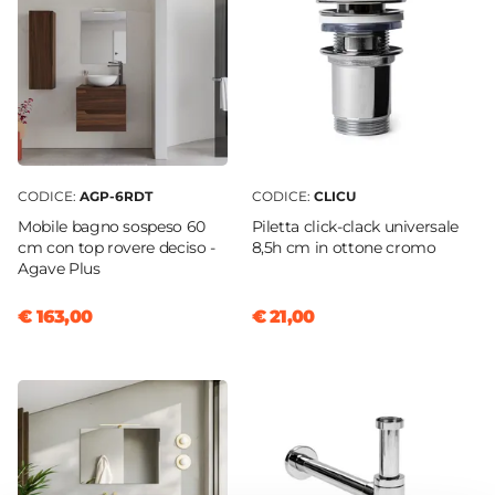
Colore Specifico
Bianco opaco
Materiale
Ceramica
Installazione
Appoggio
CODICE:
AGP-6RDT
CODICE:
CLICU
Altezza Vasca
Mobile bagno sospeso 60
Piletta click-clack universale
10 cm
cm con top rovere deciso -
8,5h cm in ottone cromo
Dimensioni Interne Vasca
Agave Plus
47,7 x 35,2 cm
€ 163,00
€ 21,00
Caratteristiche
Bordo slim
Foro Miscelatore
Senza foro
Foro Troppopieno
No