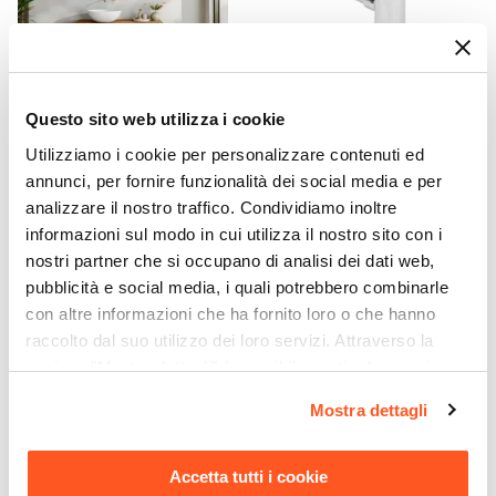
Piletta
Non inclusa
Rubinetteria
Non inclusa
Questo sito web utilizza i cookie
CODICE:
KNA-1GTG
CODICE:
SIFTC
Utilizziamo i cookie per personalizzare contenuti ed
Mobile bagno sospeso 100
Sifone di scarico tondo
cm rovere gold cannettato
universale in ottone
annunci, per fornire funzionalità dei social media e per
con top - Konai
cromato
analizzare il nostro traffico. Condividiamo inoltre
informazioni sul modo in cui utilizza il nostro sito con i
€ 286,00
€ 22,00
nostri partner che si occupano di analisi dei dati web,
pubblicità e social media, i quali potrebbero combinarle
con altre informazioni che ha fornito loro o che hanno
raccolto dal suo utilizzo dei loro servizi. Attraverso la
sezione "Mostra dettagli" è possibile gestire le proprie
opzioni e modificare le preferenze espresse in qualsiasi
Mostra dettagli
momento. Per maggiori informazioni si invita a leggere la
nostra
Cookie Policy
.
Accetta tutti i cookie