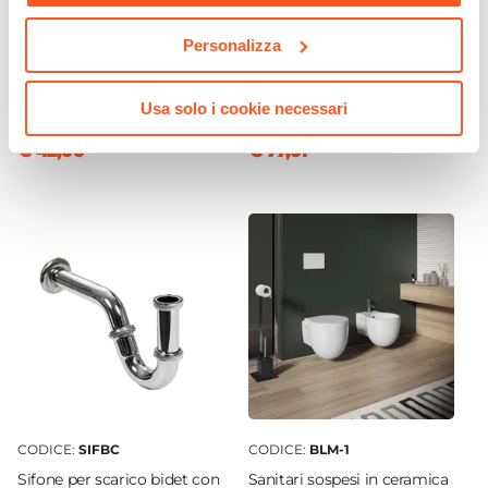
Personalizza
CODICE:
FLD-BD
CODICE:
FLD-LAN
Miscelatore bidet 12h cm
Miscelatore lavabo alto
cromo – Fluid
cromo – Fluid
Usa solo i cookie necessari
€ 42,00
€ 77,01
CODICE:
SIFBC
CODICE:
BLM-1
Sifone per scarico bidet con
Sanitari sospesi in ceramica