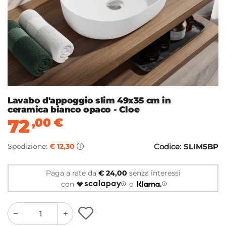
Lavabo d'appoggio slim 49x35 cm in
ceramica bianco opaco - Cloe
72
,00
€
Spedizione:
€ 12,30
Codice:
SLIM5BP
Paga a rate da
€ 24,00
senza interessi
con
o
quantity
quantity
plus
minus
button
button