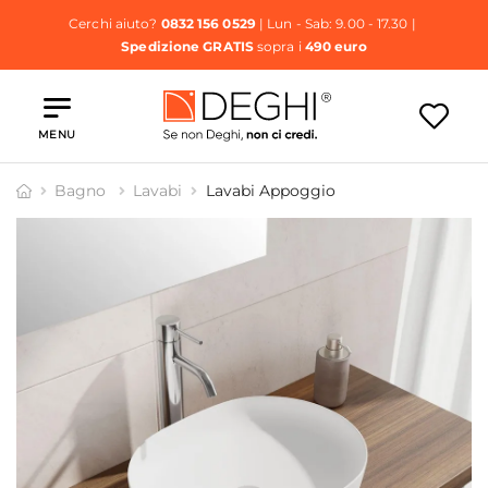
Cerchi aiuto?
0832 156 0529
| Lun - Sab: 9.00 - 17.30 |
Spedizione GRATIS
sopra i
490 euro
MENU
Bagno
Lavabi
Lavabi Appoggio