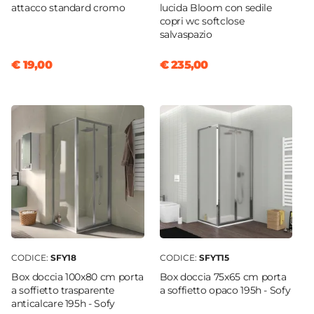
attacco standard cromo
lucida Bloom con sedile
copri wc softclose
salvaspazio
€ 19,00
€ 235,00
CODICE:
SFY18
CODICE:
SFYT15
Box doccia 100x80 cm porta
Box doccia 75x65 cm porta
a soffietto trasparente
a soffietto opaco 195h - Sofy
anticalcare 195h - Sofy