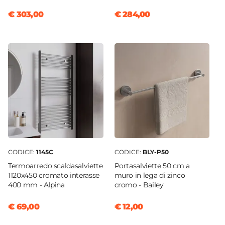
€ 303,00
€ 284,00
CODICE:
1145C
CODICE:
BLY-P50
Termoarredo scaldasalviette
Portasalviette 50 cm a
1120x450 cromato interasse
muro in lega di zinco
400 mm - Alpina
cromo - Bailey
€ 69,00
€ 12,00