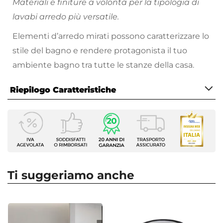
Materiali e finiture a volontà per la tipologia di
lavabi arredo più versatile.
Elementi d’arredo mirati possono caratterizzare lo
stile del bagno e rendere protagonista il tuo
ambiente bagno tra tutte le stanze della casa.
Riepilogo Caratteristiche
Caratteristiche
Larghezza
49 cm
Profondità
35,5 cm
Ti suggeriamo anche
Altezza
13,5 cm
Serie
Cloe