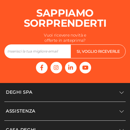
SAPPIAMO
SORPRENDERTI
Vuoi ricevere novità e
offerte in anteprima?
SI, VOGLIO RICEVERLE
DEGHI SPA
Accedi/Registrati
ASSISTENZA
Noi siamo Deghi
Politica dei prezzi
Supporto
CASA DEGHI