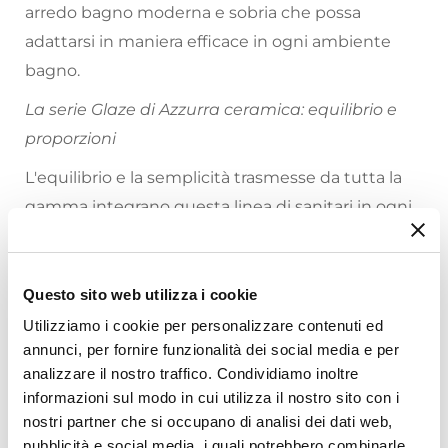
arredo bagno moderna e sobria che possa
adattarsi in maniera efficace in ogni ambiente
bagno.
La serie Glaze di Azzurra ceramica: equilibrio e
proporzioni
L'equilibrio e la semplicità trasmesse da tutta la
gamma integrano questa linea di sanitari in ogni
tipologia di arredo.
Riepilogo Caratteristiche
Questo sito web utilizza i cookie
Utilizziamo i cookie per personalizzare contenuti ed
Caratteristiche
annunci, per fornire funzionalità dei social media e per
Larghezza
analizzare il nostro traffico. Condividiamo inoltre
60 cm
informazioni sul modo in cui utilizza il nostro sito con i
Profondità
nostri partner che si occupano di analisi dei dati web,
41 cm
pubblicità e social media, i quali potrebbero combinarle