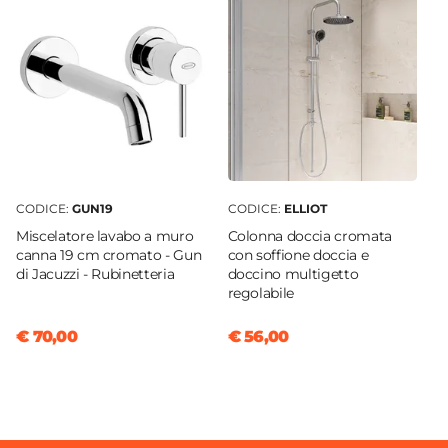
50 x 31 cm
Foro Miscelatore
Senza foro
Foro Troppopieno
No
Piletta
Non inclusa
CODICE:
GUN19
CODICE:
ELLIOT
Rubinetteria
Miscelatore lavabo a muro
Colonna doccia cromata
Non inclusa
canna 19 cm cromato - Gun
con soffione doccia e
di Jacuzzi - Rubinetteria
doccino multigetto
regolabile
€ 70,00
€ 56,00