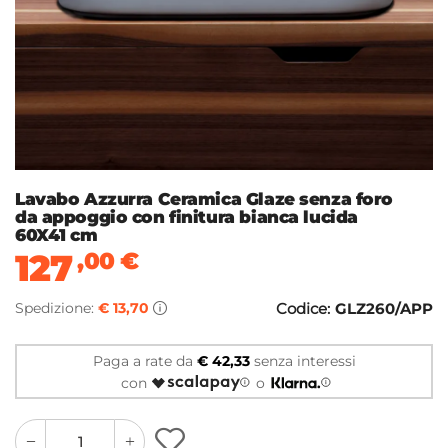
Lavabo Azzurra Ceramica Glaze senza foro
da appoggio con finitura bianca lucida
60X41 cm
127
,00
€
Spedizione:
€ 13,70
Codice:
GLZ260/APP
Paga a rate da
€ 42,33
senza interessi
con
o
quantity
quantity