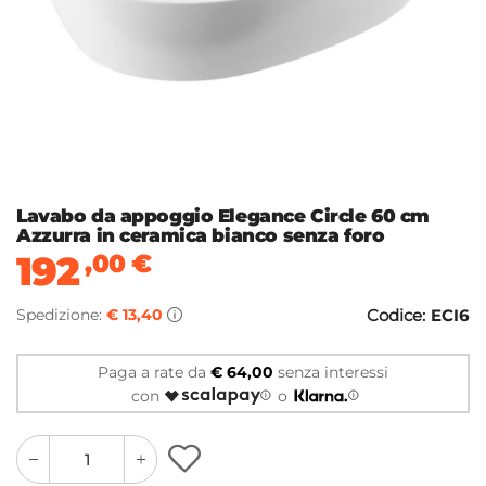
Lavabo da appoggio Elegance Circle 60 cm
Azzurra in ceramica bianco senza foro
192
,00
€
Spedizione:
€ 13,40
Codice:
ECI6
Paga a rate da
€ 64,00
senza interessi
con
o
quantity
quantity
plus
minus
button
button