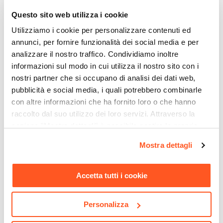
14 cm
Questo sito web utilizza i cookie
Marca
Utilizziamo i cookie per personalizzare contenuti ed
Azzurra
annunci, per fornire funzionalità dei social media e per
Serie
analizzare il nostro traffico. Condividiamo inoltre
Elegance
informazioni sul modo in cui utilizza il nostro sito con i
nostri partner che si occupano di analisi dei dati web,
Colore Specifico
pubblicità e social media, i quali potrebbero combinarle
Bianco
con altre informazioni che ha fornito loro o che hanno
Finitura
raccolto dal suo utilizzo dei loro servizi. Attraverso la
Lucida
sezione "Mostra dettagli" è possibile gestire le proprie
CODICE:
LAV12
CODICE:
GUN7
Materiale
opzioni e modificare le preferenze espresse in qualsiasi
Lavabo d'appoggio ovale
Miscelatore lavabo
Mostra dettagli
Ceramica
momento. Per maggiori informazioni si invita a leggere la
60x42 cm in ceramica
prolungato cromato - Gun
bianco lucido - Cloe
di Jacuzzi - Rubinetteria
Installazione
nostra
Cookie Policy
.
Appoggio
Accetta tutti i cookie
€ 65,00
€ 74,01
Altezza Vasca
11,5 cm
Personalizza
Caratteristiche