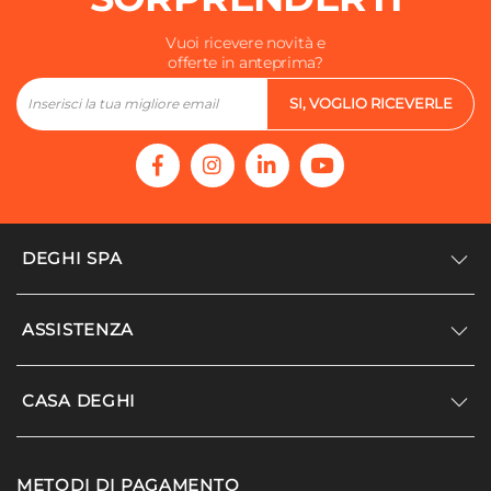
Vuoi ricevere novità e
offerte in anteprima?
SI, VOGLIO RICEVERLE
DEGHI SPA
Accedi/Registrati
ASSISTENZA
Noi siamo Deghi
Politica dei prezzi
Supporto
CASA DEGHI
Lavora con noi
Paga a rate
Diventa fornitore
Località disagiate
Noi Siamo Deghi
Modello organizzativo e codice etico
METODI DI PAGAMENTO
Agevolazioni fiscali