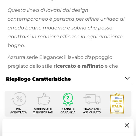
Questa linea di lavabi dal design
contemporaneo è pensata per offrire un'idea di
arredo bagno moderna e sobria che possa
adattarsi in maniera efficace in ogni ambiente
bagno.
Azzurra serie Elegance: il lavabo d'appoggio
pregiato dallo stile
ricercato e raffinato
e che
riesce a rendere la stanza da bagno un ambiente
Riepilogo Caratteristiche
non solo elegante e pregiato, ma anche molto
comodo e pratico.
Caratteristiche
Larghezza
60 cm
Profondità
40 cm
Ti suggeriamo anche
Altezza