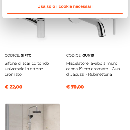
Bordo slim
Usa solo i cookie necessari
Foro Miscelatore
Senza foro
Foro Troppopieno
No
Piletta
Non inclusa
CODICE:
SIFTC
CODICE:
GUN19
Rubinetteria
Sifone di scarico tondo
Miscelatore lavabo a muro
Non inclusa
universale in ottone
canna 19 cm cromato - Gun
cromato
di Jacuzzi - Rubinetteria
€ 22,00
€ 70,00