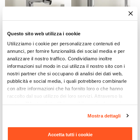
Rubinetteria
Non inclusa
Questo sito web utilizza i cookie
CODICE:
TLA-MBC
CODICE:
TLA-MLC
Utilizziamo i cookie per personalizzare contenuti ed
Miscelatore bidet senza
Miscelatore lavabo in ottone
scarico 14h cm cromo - Tila
cromo - Tila
annunci, per fornire funzionalità dei social media e per
analizzare il nostro traffico. Condividiamo inoltre
€ 44,99
€ 44,99
informazioni sul modo in cui utilizza il nostro sito con i
nostri partner che si occupano di analisi dei dati web,
pubblicità e social media, i quali potrebbero combinarle
con altre informazioni che ha fornito loro o che hanno
raccolto dal suo utilizzo dei loro servizi. Attraverso la
sezione "Mostra dettagli" è possibile gestire le proprie
opzioni e modificare le preferenze espresse in qualsiasi
Mostra dettagli
momento. Per maggiori informazioni si invita a leggere la
nostra
Cookie Policy
.
Accetta tutti i cookie