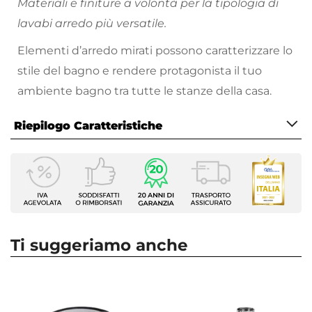
Materiali e finiture a volontà per la tipologia di
lavabi arredo più versatile.
Elementi d’arredo mirati possono caratterizzare lo
stile del bagno e rendere protagonista il tuo
ambiente bagno tra tutte le stanze della casa.
Riepilogo Caratteristiche
Caratteristiche
Larghezza
40 cm
Profondità
40 cm
Ti suggeriamo anche
Altezza
12 cm
Serie
Artizan