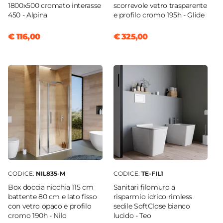
1800x500 cromato interasse
scorrevole vetro trasparente
450 - Alpina
e profilo cromo 195h - Glide
€ 116,00
€ 325,00
CODICE:
NIL835-M
CODICE:
TE-FIL1
Box doccia nicchia 115 cm
Sanitari filomuro a
battente 80 cm e lato fisso
risparmio idrico rimless
con vetro opaco e profilo
sedile SoftClose bianco
cromo 190h - Nilo
lucido - Teo