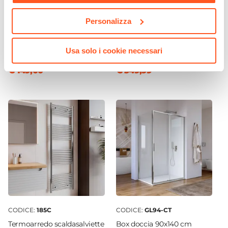
CODICE:
AGV-8BPT
CODICE:
SL72-CT
Personalizza
Mobile bagno sospeso 80
Box doccia 70x120 cm
cm con top bianco opaco -
scorrevole vetro trasparente
Agave
e profilo cromo 195h - Silent
Usa solo i cookie necessari
€ 149,00
€ 349,99
CODICE:
185C
CODICE:
GL94-CT
Termoarredo scaldasalviette
Box doccia 90x140 cm