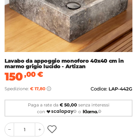
Lavabo da appoggio monoforo 40x40 cm in
marmo grigio lucido - Artizan
150
,00
€
Spedizione:
€ 17,80
Codice:
LAP-442G
Paga a rate da
€ 50,00
senza interessi
con
o
quantity
quantity
plus
minus
button
button