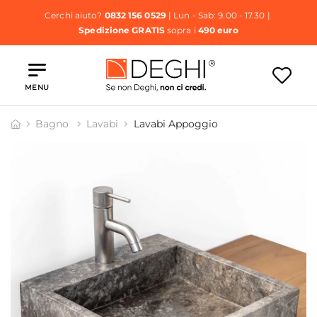
Cerchi aiuto?
0832 156 0529
| Lun - Sab: 9.00 - 17.30 |
Spedizione GRATIS
sopra i
490 euro
MENU
Bagno
Lavabi
Lavabi Appoggio