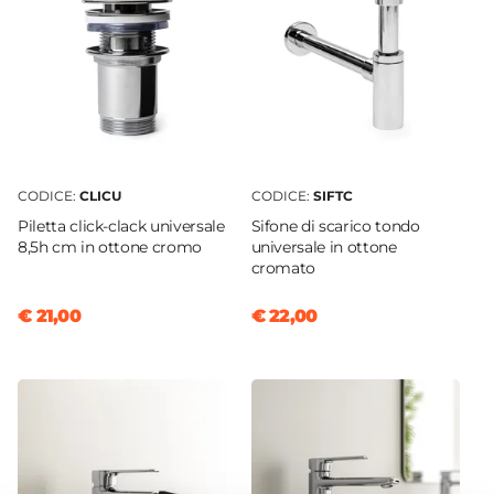
Colore Specifico
Grigio
Finitura
Lucida
Materiale
Marmo
CODICE:
CLICU
CODICE:
SIFTC
Installazione
Piletta click-clack universale
Sifone di scarico tondo
Appoggio
8,5h cm in ottone cromo
universale in ottone
Caratteristiche
cromato
Lavorazione artigianale
€ 21,00
€ 22,00
Foro Miscelatore
Monoforo
Foro Troppopieno
No
Piletta
Non inclusa