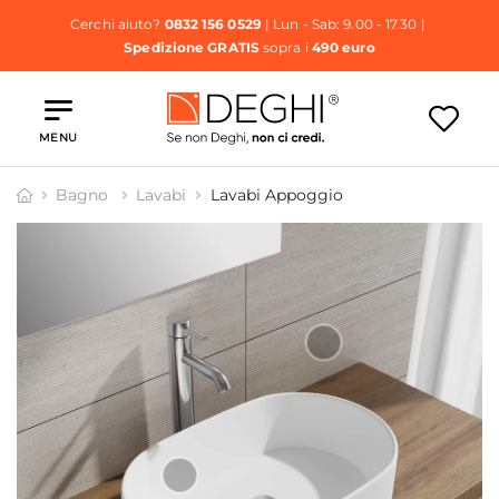
Cerchi aiuto?
0832 156 0529
| Lun - Sab: 9.00 - 17.30 |
Spedizione GRATIS
sopra i
490 euro
MENU
Bagno
Lavabi
Lavabi Appoggio