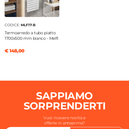
CODICE:
MLF17-B
Termoarredo a tubo piatto
1700x500 mm bianco - Melfi
€ 148,00
SAPPIAMO
SORPRENDERTI
Vuoi ricevere novità e
offerte in anteprima?