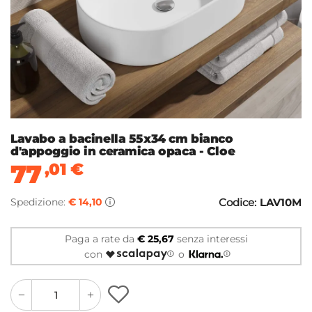
Lavabo a bacinella 55x34 cm bianco
d'appoggio in ceramica opaca - Cloe
77
,01
€
Spedizione:
€ 14,10
Codice:
LAV10M
Paga a rate da
€ 25,67
senza interessi
con
o
quantity
quantity
plus
minus
button
button