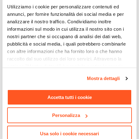
Utilizziamo i cookie per personalizzare contenuti ed
Colore Specifico
annunci, per fornire funzionalità dei social media e per
Bianco opaco
analizzare il nostro traffico. Condividiamo inoltre
Materiale
informazioni sul modo in cui utilizza il nostro sito con i
Ceramica
nostri partner che si occupano di analisi dei dati web,
Installazione
pubblicità e social media, i quali potrebbero combinarle
Appoggio
con altre informazioni che ha fornito loro o che hanno
CODICE:
GUN7BS
CODICE:
GPT12
Altezza Vasca
raccolto dal suo utilizzo dei loro servizi. Attraverso la
Miscelatore per lavabo
Rubinetto sottolavabo
sezione "Mostra dettagli" è possibile gestire le proprie
11,5 cm
canna alta bianco opaco
squadrato con cartuccia
opzioni e modificare le preferenze espresse in qualsiasi
Dimensioni Interne Vasca
Gun di Jacuzzi -
ceramica cromato 1/2'' x 1/2''
Mostra dettagli
Rubinetteria
momento. Per maggiori informazioni si invita a leggere la
47 x 27 cm
nostra
Cookie Policy
.
Foro Miscelatore
€ 87,00
€ 8,00
Accetta tutti i cookie
Senza foro
Foro Troppopieno
Personalizza
No
Piletta
Non inclusa
Usa solo i cookie necessari