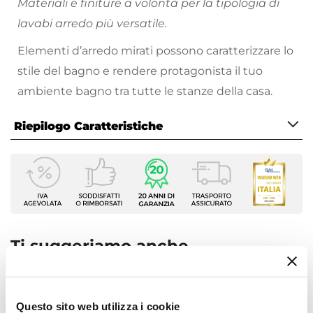
Materiali e finiture a volontà per la tipologia di
lavabi arredo più versatile.
Elementi d’arredo mirati possono caratterizzare lo
stile del bagno e rendere protagonista il tuo
ambiente bagno tra tutte le stanze della casa.
Riepilogo Caratteristiche
Caratteristiche
Larghezza
55,5 cm
Profondità
34,5 cm
Ti suggeriamo anche
Altezza
14 cm
Serie
Questo sito web utilizza i cookie
Cloe