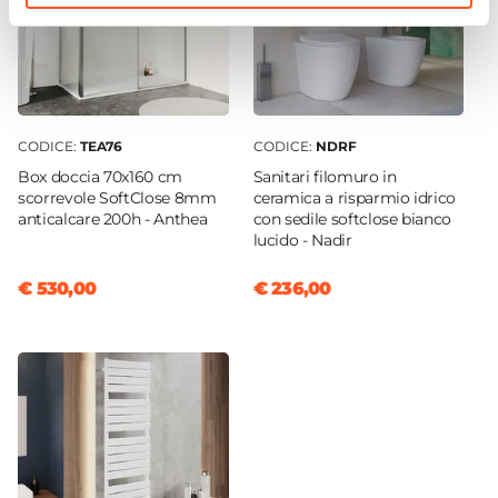
Rubinetteria
Non inclusa
CODICE:
TEA76
CODICE:
NDRF
Box doccia 70x160 cm
Sanitari filomuro in
scorrevole SoftClose 8mm
ceramica a risparmio idrico
anticalcare 200h - Anthea
con sedile softclose bianco
lucido - Nadir
€ 530,00
€ 236,00