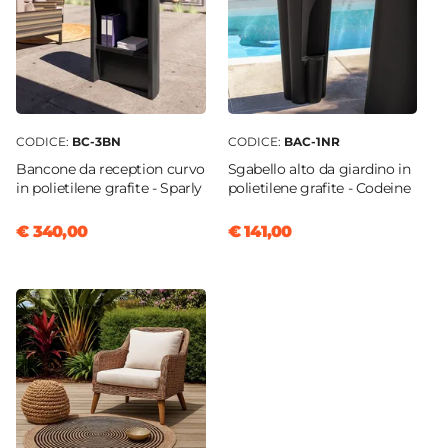
CODICE:
BC-3BN
CODICE:
BAC-1NR
Bancone da reception curvo
Sgabello alto da giardino in
in polietilene grafite - Sparly
polietilene grafite - Codeine
€ 340,00
€ 141,00