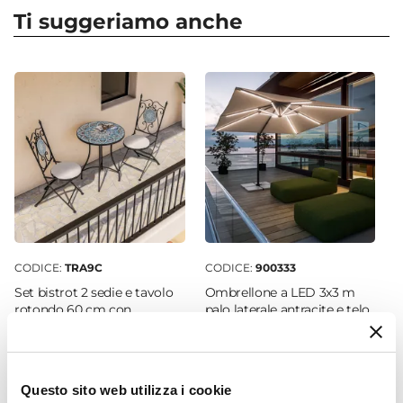
3,5 W
Ti suggeriamo anche
Luminosità
200 lm
Temperatura
3000 K
Fonte Di Luce
LED
Numero Punti Luce
1
Alimentazione
Cavo USB
CODICE:
TRA9C
CODICE:
900333
Caratteristiche
Set bistrot 2 sedie e tavolo
Ombrellone a LED 3x3 m
Grado di protezione IP54
rotondo 60 cm con
palo laterale antracite e telo
decorazione mandala blu -
ecrù - Ibiza
Materiale Struttura
Otranto
Alluminio
Altezza
€ 128,00
€ 186,00
Questo sito web utilizza i cookie
38 cm