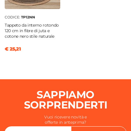
CODICE:
TP12NN
Tappeto da interno rotondo
120 cm in fibre di juta e
cotone nero stile naturale
€ 25,21
SAPPIAMO
SORPRENDERTI
Vuoi ricevere novità e
offerte in anteprima?