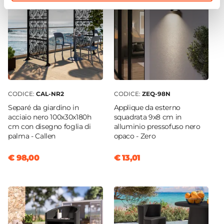
CODICE:
CAL-NR2
CODICE:
ZEQ-98N
Separé da giardino in
Applique da esterno
acciaio nero 100x30x180h
squadrata 9x8 cm in
cm con disegno foglia di
alluminio pressofuso nero
palma - Callen
opaco - Zero
€ 98,00
€ 13,01