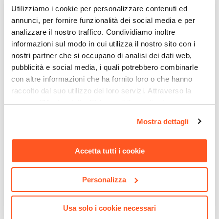
Utilizziamo i cookie per personalizzare contenuti ed
Dimensioni Struttura
annunci, per fornire funzionalità dei social media e per
Ø 11,5 cm
analizzare il nostro traffico. Condividiamo inoltre
Colore LED
informazioni sul modo in cui utilizza il nostro sito con i
Bianco caldo
nostri partner che si occupano di analisi dei dati web,
Colore
pubblicità e social media, i quali potrebbero combinarle
Nero
con altre informazioni che ha fornito loro o che hanno
Destinazione D'uso
raccolto dal suo utilizzo dei loro servizi. Attraverso la
sezione "Mostra dettagli" è possibile gestire le proprie
Interno ed esterno
opzioni e modificare le preferenze espresse in qualsiasi
Serie
Mostra dettagli
CODICE:
HALF27G
CODICE:
WALL-E
momento. Per maggiori informazioni si invita a leggere la
Mojito
Ombrellone a muro 2,7 m
Ombrellone a parete 2,7 m
nostra
Cookie Policy
.
palo centrale telo grigio -
con braccio a muro telo
Accetta tutti i cookie
Half
ecrù - Wall
€ 33,00
€ 84,00
Personalizza
Usa solo i cookie necessari