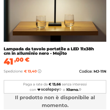
Lampada da tavolo portatile a LED 11x38h
cm in alluminio nero - Mojito
41
,00
€
Spedizione:
€ 13,40
Codice:
MJ-11N
Paga a rate da
€ 13,66
senza interessi
con
o
Il prodotto non è disponibile al
momento.