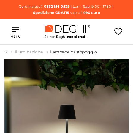
Cerchi aiuto?
0832 156 0529
| Lun - Sab: 9.00 - 17.30 |
Spedizione GRATIS
sopra i
490 euro
MENU
Illuminazione
Lampade da appoggio