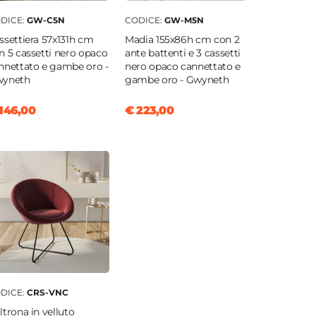
DICE:
GW-C5N
CODICE:
GW-M5N
ssettiera 57x131h cm
Madia 155x86h cm con 2
n 5 cassetti nero opaco
ante battenti e 3 cassetti
nnettato e gambe oro -
nero opaco cannettato e
yneth
gambe oro - Gwyneth
146,00
€ 223,00
DICE:
CRS-VNC
ltrona in velluto