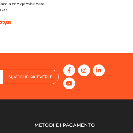
naccia con gambe nere
Cross
77,01
SI, VOGLIO RICEVERLE
METODI DI PAGAMENTO