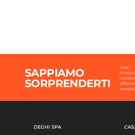
Vuoi
SAPPIAMO
ricever
novità 
SORPRENDERTI
offerte 
antepr
DEGHI SPA
CAS