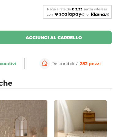
Paga a rate da
€ 3,33
senza interessi
con
o
AGGIUNGI AL CARRELLO
vorativi
Disponibilità
282 pezzi
per ingrandire
nche