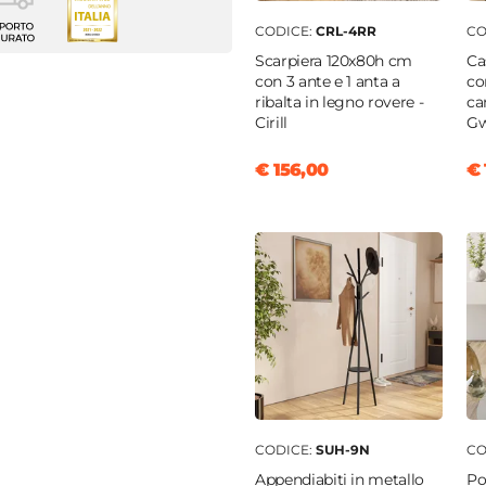
a da tavolo
CODICE:
CRL-4RR
CO
m
Scarpiera 120x80h cm
Ca
con 3 ante e 1 anta a
co
clusa
ribalta in legno rovere -
ca
Cirill
Gw
€ 156,00
€ 
ica
e
|
Poliestere
m
o
tra
CODICE:
SUH-9N
CO
Appendiabiti in metallo
Po