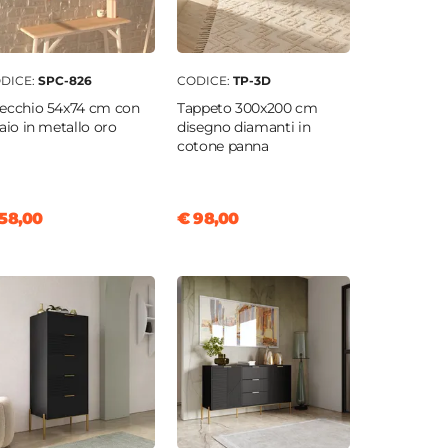
DICE:
SPC-826
CODICE:
TP-3D
ecchio 54x74 cm con
Tappeto 300x200 cm
laio in metallo oro
disegno diamanti in
cotone panna
58,00
€ 98,00