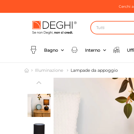
Cerchi 
Tutti
Bagno
Interno
Uff
Illuminazione
Lampade da appoggio