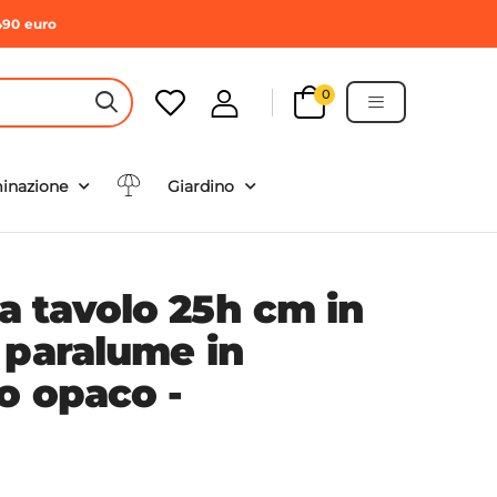
490 euro
0
HEADER SEARCH BUTTON
minazione
Giardino
 tavolo 25h cm in
 paralume in
o opaco -