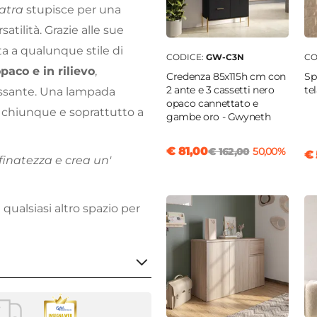
atra
stupisce per una
atilità. Grazie alle sue
a a qualunque stile di
CODICE:
GW-C3N
CO
paco e in rilievo
,
Credenza 85x115h cm con
Sp
2 ante e 3 cassetti nero
te
ssante. Una lampada
opaco cannettato e
a chiunque e soprattutto a
gambe oro - Gwyneth
€ 81,00
€ 162,00
50,00%
€ 
finatezza e crea un'
 qualsiasi altro spazio per