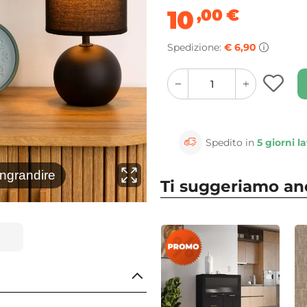
10
,00
€
Spedizione:
€ 6,90
quantity
quantity
plus
minus
button
button
Spedito in
5 giorni la
⚲
ingrandire
Clicca 
Ti suggeriamo a