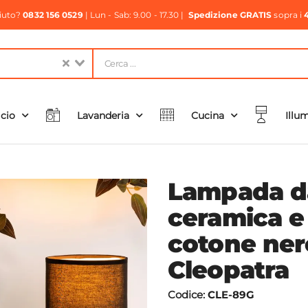
aiuto?
0832 156 0529
| Lun - Sab: 9.00 - 17.30 |
Spedizione GRATIS
sopra i
icio
Lavanderia
Cucina
Illu
Lampada da
ceramica e
cotone ner
Cleopatra
Codice:
CLE-89G