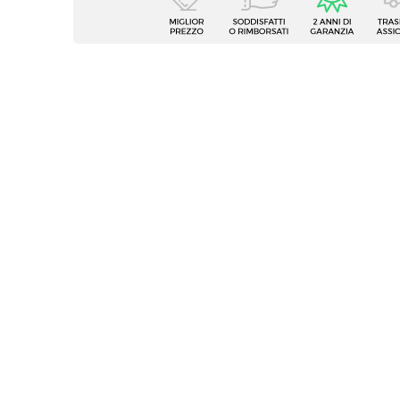
Tipologia
Lampad
Lunghezza Cavo
120 c
Wattaggio Massimo
60 W
Lampadina
Non in
Compatibile Con Lampadina
E 14
Finitura
Opaca
Materiale Struttura
Ceram
Materiale Paralume
Coton
Altezza
25 cm
Dimensioni Struttura
Ø 13 c
Colore
Nero
Destinazione D'uso
Intern
Serie
Cleopa