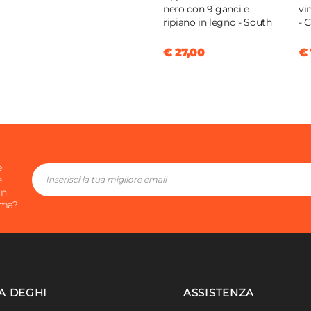
nero con 9 ganci e
vi
ripiano in legno - South
- 
€ 27,00
€ 
e
e
in
ima?
A DEGHI
ASSISTENZA