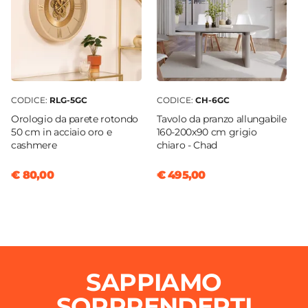
CODICE:
RLG-5GC
CODICE:
CH-6GC
Orologio da parete rotondo
Tavolo da pranzo allungabile
50 cm in acciaio oro e
160-200x90 cm grigio
cashmere
chiaro - Chad
€ 80,00
€ 495,00
SAPPIAMO
SORPRENDERTI