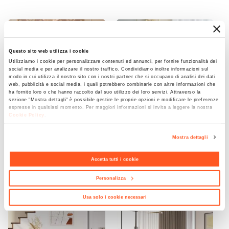
60 W
Lampadina
Non inclusa
Questo sito web utilizza i cookie
Compatibile Con Lampadina
Utilizziamo i cookie per personalizzare contenuti ed annunci, per fornire funzionalità dei
E 14
social media e per analizzare il nostro traffico. Condividiamo inoltre informazioni sul
modo in cui utilizza il nostro sito con i nostri partner che si occupano di analisi dei dati
Finitura
web, pubblicità e social media, i quali potrebbero combinarle con altre informazioni che
ha fornito loro o che hanno raccolto dal suo utilizzo dei loro servizi. Attraverso la
Opaca
sezione "Mostra dettagli" è possibile gestire le proprie opzioni e modificare le preferenze
Materiale Struttura
espresse in qualsiasi momento. Per maggiori informazioni si invita a leggere la nostra
Cookie Policy
.
Ceramica
CODICE:
DN-2GR
CODICE:
DEN-VG
Materiale Paralume
Mostra dettagli
Divano 2 posti in velluto
Poltrona in velluto grigio
Cotone
|
Poliestere
grigio gambe oro - Oden
con gambe oro - Oden
Accetta tutti i cookie
Altezza
€ 229,01
€ 96,00
25 cm
Personalizza
Dimensioni Struttura
Usa solo i cookie necessari
Ø 13 cm
Colore