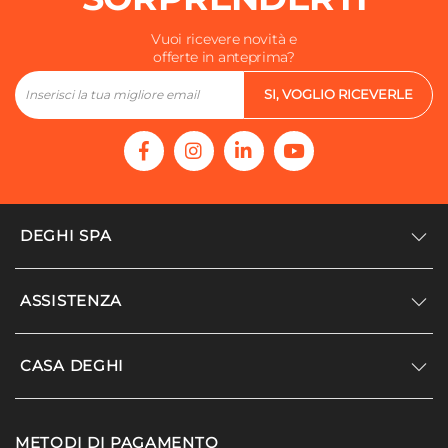
Vuoi ricevere novità e
offerte in anteprima?
SI, VOGLIO RICEVERLE
DEGHI SPA
Accedi/Registrati
ASSISTENZA
Noi siamo Deghi
Politica dei prezzi
Supporto
CASA DEGHI
Lavora con noi
Paga a rate
Diventa fornitore
Località disagiate
Noi Siamo Deghi
Modello organizzativo e codice etico
METODI DI PAGAMENTO
Agevolazioni fiscali