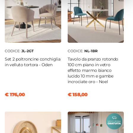
Grigio
Destinazione D'uso
Interno
Serie
Cleopatra
CODICE:
JL-2GT
CODICE:
NL-1BR
Set 2 poltroncine conchiglia
Tavolo da pranzo rotondo
in velluto tortora - Oden
100 cm piano in vetro
effetto marmo bianco
lucido 10 mm e gambe
incrociate oro - Noel
€ 176,00
€ 158,00