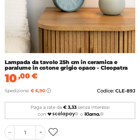
Lampada da tavolo 25h cm in ceramica e
paralume in cotone grigio opaco - Cleopatra
10
,00
€
Spedizione:
€ 6,90
Codice:
CLE-89J
Paga a rate da
€ 3,33
senza interessi
con
o
quantity
quantity
plus
minus
button
button