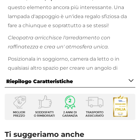
questo elemento ancora più interessante. Una
lampada d'appoggio è un'idea regalo sfiziosa da
fare a chiunque e soprattutto a se stessi!
Cleopatra arricchisce l'arredamento con
raffinatezza e crea un' atmosfera unica.
Posizionala in soggiorno, camera da letto o in
qualsiasi altro spazio per creare un angolo di
benessere.
Riepilogo Caratteristiche
Caratteristiche
Tipologia
Lampada da tavolo
Lunghezza Cavo
120 cm
Ti suggeriamo anche
Wattaggio Massimo