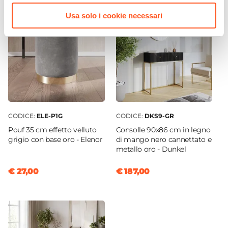
Argento
|
Nero
Usa solo i cookie necessari
Destinazione D'uso
Interno
Serie
Cleopatra
CODICE:
ELE-P1G
CODICE:
DKS9-GR
Pouf 35 cm effetto velluto
Consolle 90x86 cm in legno
grigio con base oro - Elenor
di mango nero cannettato e
metallo oro - Dunkel
€ 27,00
€ 187,00