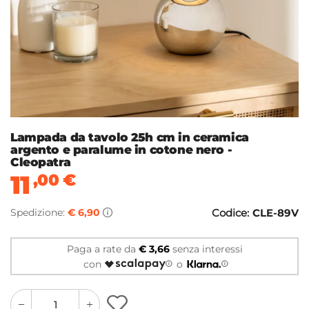
Lampada da tavolo 25h cm in ceramica
argento e paralume in cotone nero -
Cleopatra
11
,00
€
Spedizione:
€ 6,90
Codice:
CLE-89V
Paga a rate da
€ 3,66
senza interessi
con
o
quantity
quantity