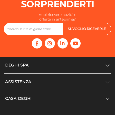
SORPRENDERTI
Vuoi ricevere novità e
offerte in anteprima?
SI, VOGLIO RICEVERLE
DEGHI SPA
Accedi/Registrati
ASSISTENZA
Noi siamo Deghi
Politica dei prezzi
Supporto
CASA DEGHI
Lavora con noi
Paga a rate
Diventa fornitore
Località disagiate
Noi Siamo Deghi