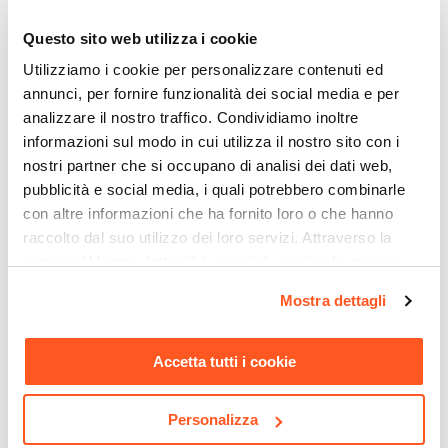
Ti suggeriamo anche
Wattaggio Massimo
Questo sito web utilizza i cookie
60 W
Lampadina
Utilizziamo i cookie per personalizzare contenuti ed
annunci, per fornire funzionalità dei social media e per
Non inclusa
analizzare il nostro traffico. Condividiamo inoltre
Compatibile Con Lampadina
informazioni sul modo in cui utilizza il nostro sito con i
E 14
nostri partner che si occupano di analisi dei dati web,
Finitura
pubblicità e social media, i quali potrebbero combinarle
Lucida
con altre informazioni che ha fornito loro o che hanno
Materiale Struttura
raccolto dal suo utilizzo dei loro servizi. Attraverso la
Ceramica
sezione "Mostra dettagli" è possibile gestire le proprie
CODICE:
NL-12FC
CODICE:
DKB9-GR
Materiale Paralume
opzioni e modificare le preferenze espresse in qualsiasi
Tavolo da pranzo rotondo
Mobile multiuso 90x150 cm
Mostra dettagli
momento. Per maggiori informazioni si invita a leggere la
Cotone
|
Poliestere
120 cm piano in vetro fumè
in legno di mango nero
nostra
Cookie Policy
.
10 mm e gambe incrociate
cannettato e metallo oro -
Altezza
cromo - Noel
Dunkel
Accetta tutti i cookie
25 cm
Dimensioni Struttura
€ 186,00
€ 446,00
Personalizza
Ø 13 cm
Colore