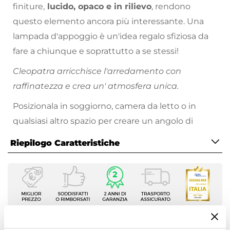
finiture,
lucido, opaco e in rilievo
, rendono
questo elemento ancora più interessante. Una
lampada d'appoggio è un'idea regalo sfiziosa da
fare a chiunque e soprattutto a se stessi!
Cleopatra arricchisce l'arredamento con
raffinatezza e crea un' atmosfera unica.
Posizionala in soggiorno, camera da letto o in
qualsiasi altro spazio per creare un angolo di
benessere.
Riepilogo Caratteristiche
Caratteristiche
Tipologia
Lampada da tavolo
Lunghezza Cavo
120 cm