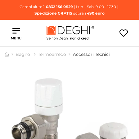
Cerchi aiuto?
0832 156 0529
| Lun - Sab: 9.00 - 17.30 |
Spedizione GRATIS
sopra i
490 euro
MENU
Bagno
Termoarredo
Accessori Tecnici