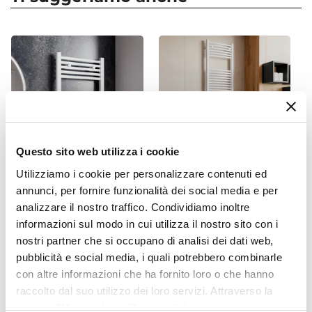
Colore
Bianco
Finitura
Cromata
|
Nickel
Materiale
Ottone
Compatibilità Tubi
Tubi in rame da 12 mm
Questo sito web utilizza i cookie
Misura Attacco Detentore
Utilizziamo i cookie per personalizzare contenuti ed
1/2"
CODICE:
775B
CODICE:
186BC
annunci, per fornire funzionalità dei social media e per
Attacco Detentore
Termoarredo scaldasalviette
Termoarredo scaldasalviette
analizzare il nostro traffico. Condividiamo inoltre
24 - 19
770x500 bianco interasse
1800x600 bianco curvo
informazioni sul modo in cui utilizza il nostro sito con i
450 mm - Alpina
interasse 550 mm - Alpina
Misura Raccordi
nostri partner che si occupano di analisi dei dati web,
12
pubblicità e social media, i quali potrebbero combinarle
€ 40,00
€ 84,00
Attacco Raccordi
con altre informazioni che ha fornito loro o che hanno
24 - 19
raccolto dal suo utilizzo dei loro servizi. Attraverso la
sezione "Mostra dettagli" è possibile gestire le proprie
Misura Attacco Valvola