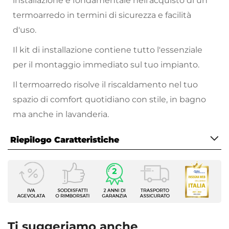
installazione è fondamentale nell'acquisto di un
termoarredo in termini di sicurezza e facilità
d'uso.
Il kit di installazione contiene tutto l'essenziale
per il montaggio immediato sul tuo impianto.
Il termoarredo risolve il riscaldamento nel tuo
spazio di comfort quotidiano con stile, in bagno
ma anche in lavanderia.
Riepilogo Caratteristiche
Caratteristiche
Tipologia
Kit valvola e detentore
Compatibilità
Termoarredo
Ti suggeriamo anche