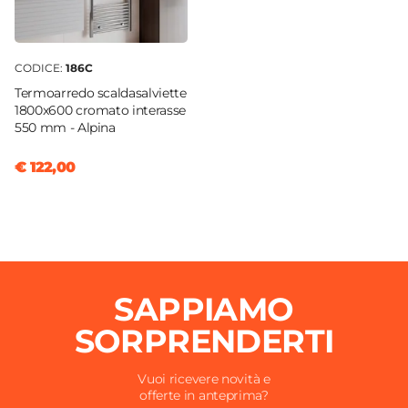
CODICE:
186C
Termoarredo scaldasalviette
1800x600 cromato interasse
550 mm - Alpina
€ 122,00
SAPPIAMO
SORPRENDERTI
Vuoi ricevere novità e
offerte in anteprima?