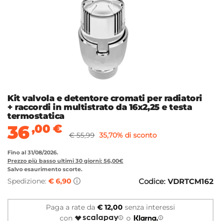
Kit valvola e detentore cromati per radiatori
+ raccordi in multistrato da 16x2,25 e testa
termostatica
36
,00
€
€ 55,99
35,70% di sconto
Fino al 31/08/2026.
Prezzo più basso ultimi 30 giorni: 56,00€
Salvo esaurimento scorte.
Spedizione:
€ 6,90
Codice:
VDRTCM162
Paga a rate da
€ 12,00
senza interessi
con
o