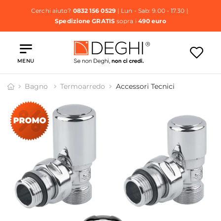
Cerchi aiuto?
0832 156 0529
| Lun - Sab: 9.00 - 17.30 |
Spedizione GRATIS
sopra i
490 euro
MENU
Bagno
Termoarredo
Accessori Tecnici