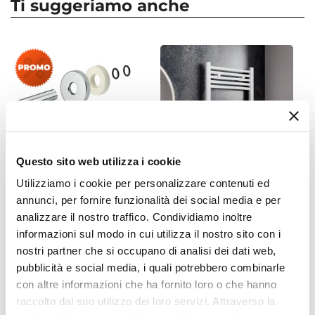
Ti suggeriamo anche
Colore
Cromo
Materiale
Nickel
|
Ottone
Compatibilità Tubi
Tubi in multistrato da 16x2,25 mm
Misura Attacco Detentore
1/2"
Questo sito web utilizza i cookie
Attacco Detentore
Utilizziamo i cookie per personalizzare contenuti ed
24 - 19
CODICE:
A54603B
CODICE:
775B
annunci, per fornire funzionalità dei social media e per
Misura Raccordi
Kit copritubo minimalista 2
Termoarredo scaldasalviette
analizzare il nostro traffico. Condividiamo inoltre
16 x 2,25
pezzi finitura cromata
770x500 bianco interasse
informazioni sul modo in cui utilizza il nostro sito con i
misura Ø55-Ø18-L70
450 mm - Alpina
Attacco Raccordi
nostri partner che si occupano di analisi dei dati web,
24 - 19
pubblicità e social media, i quali potrebbero combinarle
€ 12,99
€ 18,99
31,60%
€ 40,00
Misura Attacco Valvola
con altre informazioni che ha fornito loro o che hanno
1/2"
raccolto dal suo utilizzo dei loro servizi. Attraverso la