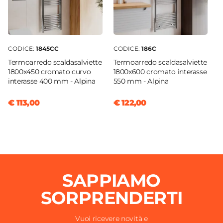
CODICE:
1845CC
CODICE:
186C
Termoarredo scaldasalviette
Termoarredo scaldasalviette
1800x450 cromato curvo
1800x600 cromato interasse
interasse 400 mm - Alpina
550 mm - Alpina
€ 113,00
€ 122,00
SAPPIAMO
SORPRENDERTI
Vuoi ricevere novità e