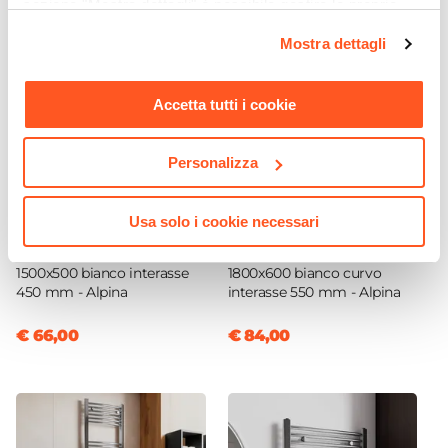
sezione "Mostra dettagli" è possibile gestire le proprie
Testa Termostatica
opzioni e modificare le preferenze espresse in qualsiasi
Inclusa
Mostra dettagli
momento. Per maggiori informazioni si invita a leggere la
Misura Testa Termostatica
nostra
Cookie Policy
.
M 30 x 1,5
Accetta tutti i cookie
Attacco Adattatore Testa Termostatica
M 24 x 1,5
Personalizza
Usa solo i cookie necessari
CODICE:
155B
CODICE:
186BC
Termoarredo scaldasalviette
Termoarredo scaldasalviette
1500x500 bianco interasse
1800x600 bianco curvo
450 mm - Alpina
interasse 550 mm - Alpina
€ 66,00
€ 84,00